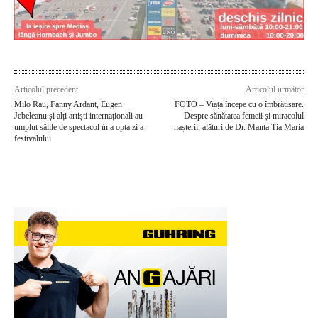
Articolul precedent
Articolul următor
Milo Rau, Fanny Ardant, Eugen
FOTO – Viața începe cu o îmbrățișare.
Jebeleanu și alți artiști internaționali au
Despre sănătatea femeii și miracolul
umplut sălile de spectacol în a opta zi a
nașterii, alături de Dr. Manta Tia Maria
festivalului