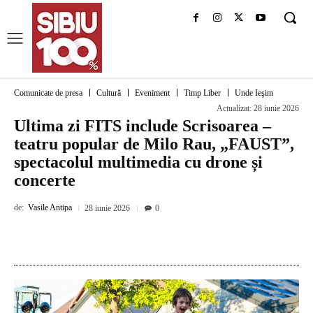
Comunicate de presa
Cultură
Eveniment
Timp Liber
Unde Ieşim
Actualizat:
28 iunie 2026
Ultima zi FITS include Scrisoarea –
teatru popular de Milo Rau, „FAUST”,
spectacolul multimedia cu drone și
concerte
de:
Vasile Antipa
28 iunie 2026
0