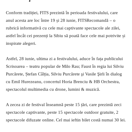
Conform tradiției, FITS prezintă în perioada festivalului, care
anul acesta are loc între 19 și 28 iunie, FITSRecomandă – o
rubrică informativă cu cele mai captivante spectacole ale zilei,
astfel încât cei prezenți la Sibiu să poată face cele mai potrivite și
inspirate alegeri.
Astfel, 28 iunie, ultima zi a festivalului, aduce în fața publicului
Scrisoarea – teatru popular de Milo Rau; Faust în regia lui Silviu
Purcărete, Ștefan Câlția, Silviu Purcărete şi Vasile Şirli în dialog
cu Emil Hurezeanu, concertul Horia Brenciu & HB Orchestra,
spectacolul multimedia cu drone, lumini & muzică.
A zecea zi de festival înseamnă peste 15 țări, care prezintă zeci
spectacole captivante, peste 15 spectacole outdoor gratuite, 2
spectacole difuzate online. Cel mai ieftin bilet costă numai 30 lei.