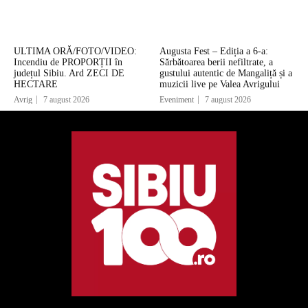
ULTIMA ORĂ/FOTO/VIDEO:
Augusta Fest – Ediția a 6-a:
Incendiu de PROPORȚII în
Sărbătoarea berii nefiltrate, a
județul Sibiu. Ard ZECI DE
gustului autentic de Mangaliță și a
HECTARE
muzicii live pe Valea Avrigului
Avrig
7 august 2026
Eveniment
7 august 2026