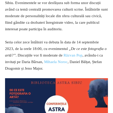
Sibiu. Evenimentele se vor desfășura sub forma unor discuții
având ca temă centrală promovarea culturii scrise. Întâlnirile sunt
moderate de personalități locale din sfera culturală sau civică,
fiind gândite ca dezbateri înregistrate video, la care publicul
interesat poate participa în auditoriu.
Seria celor zece întâlniri va debuta în data de 14 septembrie
2023, de la orele 18:00, cu evenimentul
„De ce este fotografia o
artă?”
. Discuțiile vor fi moderate de
Răzvan Pop
, avându-i ca
invitați pe Daria Bârsan,
Mihaela Noroc
, Daniel Bălțat, Ștefan
Dragomir și Jeno Major.