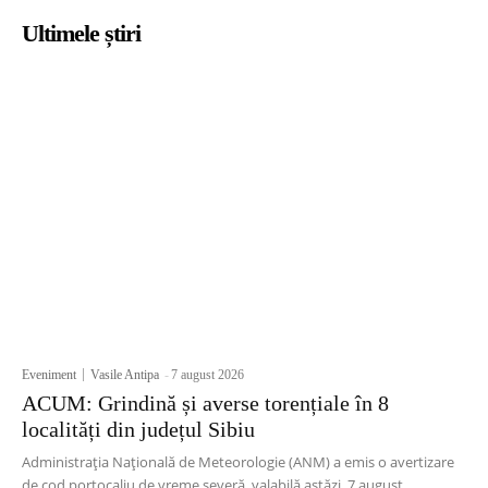
Ultimele știri
Eveniment
Vasile Antipa
-
7 august 2026
ACUM: Grindină și averse torențiale în 8
localități din județul Sibiu
Administrația Națională de Meteorologie (ANM) a emis o avertizare
de cod portocaliu de vreme severă, valabilă astăzi, 7 august,...