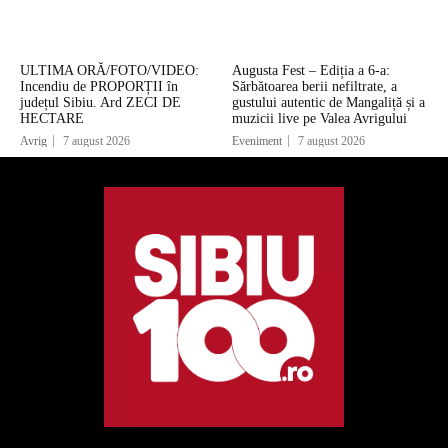
ULTIMA ORĂ/FOTO/VIDEO:
Augusta Fest – Ediția a 6-a:
Incendiu de PROPORȚII în
Sărbătoarea berii nefiltrate, a
județul Sibiu. Ard ZECI DE
gustului autentic de Mangaliță și a
HECTARE
muzicii live pe Valea Avrigului
Avrig
7 august 2026
Eveniment
7 august 2026