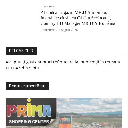
Economie
Al doilea magazin MR.DIY în Sibiu:
Interviu exclusiv cu Cătălin Secăreanu,
Country BD Manager MR.DIY România
Publicitate
-
7 august 2026
DELGAZ GRID
Aici puteți găsi anunțuri referitoare la intervenții în rețeaua
DELGAZ din Sibiu.
Pentru cumpărături