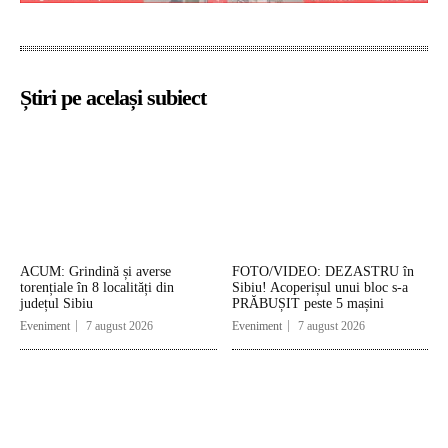
Știri pe același subiect
ACUM: Grindină și averse
FOTO/VIDEO: DEZASTRU în
torențiale în 8 localități din
Sibiu! Acoperișul unui bloc s-a
județul Sibiu
PRĂBUȘIT peste 5 mașini
Eveniment
7 august 2026
Eveniment
7 august 2026