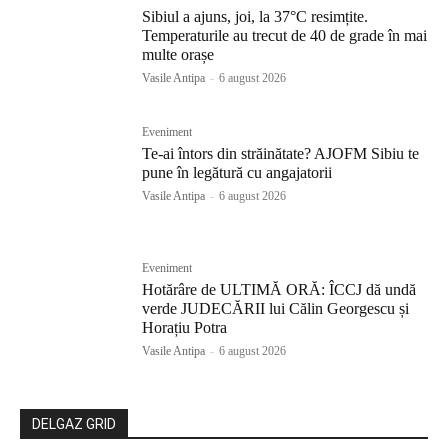
Sibiul a ajuns, joi, la 37°C resimțite.
Temperaturile au trecut de 40 de grade în mai
multe orașe
Vasile Antipa
-
6 august 2026
Eveniment
Te-ai întors din străinătate? AJOFM Sibiu te
pune în legătură cu angajatorii
Vasile Antipa
-
6 august 2026
Eveniment
Hotărâre de ULTIMĂ ORĂ: ÎCCJ dă undă
verde JUDECĂRII lui Călin Georgescu și
Horațiu Potra
Vasile Antipa
-
6 august 2026
DELGAZ GRID