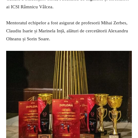
ai ICSI Râmnicu Vâlcea.
Mentoratul echipelor a fost asigurat de profesorii Mihai Zerbes,
Claudiu Isarie și Marinela Ință, alături de cercetătorii Alexandru
Olteanu și Sorin Soare.