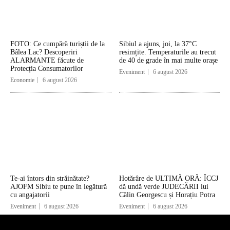
FOTO: Ce cumpără turiștii de la
Sibiul a ajuns, joi, la 37°C
Bâlea Lac? Descoperiri
resimțite. Temperaturile au trecut
ALARMANTE făcute de
de 40 de grade în mai multe orașe
Protecția Consumatorilor
Eveniment
6 august 2026
Economie
6 august 2026
Te-ai întors din străinătate?
Hotărâre de ULTIMĂ ORĂ: ÎCCJ
AJOFM Sibiu te pune în legătură
dă undă verde JUDECĂRII lui
cu angajatorii
Călin Georgescu și Horațiu Potra
Eveniment
6 august 2026
Eveniment
6 august 2026