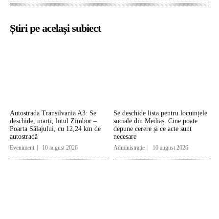
Știri pe același subiect
Autostrada Transilvania A3: Se
Se deschide lista pentru locuințele
deschide, marți, lotul Zimbor –
sociale din Mediaș. Cine poate
Poarta Sălajului, cu 12,24 km de
depune cerere și ce acte sunt
autostradă
necesare
Eveniment
10 august 2026
Administrație
10 august 2026