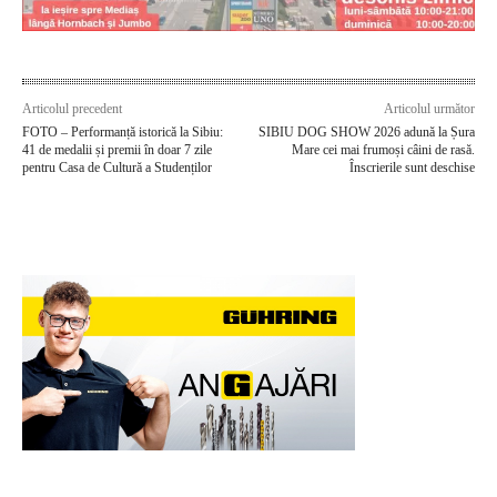
Articolul precedent
Articolul următor
FOTO – Performanță istorică la Sibiu:
SIBIU DOG SHOW 2026 adună la Șura
41 de medalii și premii în doar 7 zile
Mare cei mai frumoși câini de rasă.
pentru Casa de Cultură a Studenților
Înscrierile sunt deschise