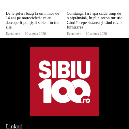
De la șoferi băuți la un minor de
Constanța, fără apă caldă timp de
14 ani pe motocicletă: ce au
o săptămână, în plin sezon turistic.
descoperit polițiștii sibieni în trei
Când începe sistarea și când revine
zile
furnizarea
Eveniment
10 august 2026
Eveniment
10 august 2026
Linkuri