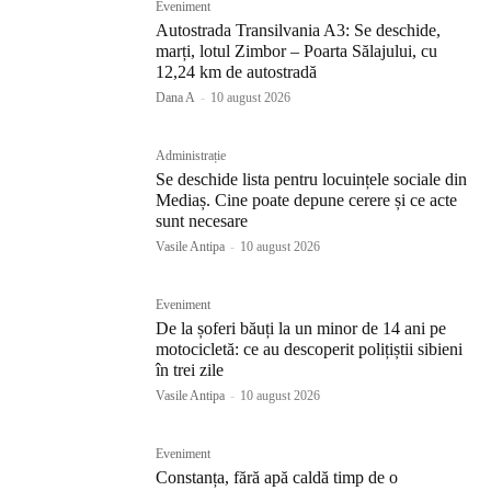
Eveniment
Autostrada Transilvania A3: Se deschide,
marți, lotul Zimbor – Poarta Sălajului, cu
12,24 km de autostradă
Dana A
-
10 august 2026
Administrație
Se deschide lista pentru locuințele sociale din
Mediaș. Cine poate depune cerere și ce acte
sunt necesare
Vasile Antipa
-
10 august 2026
Eveniment
De la șoferi băuți la un minor de 14 ani pe
motocicletă: ce au descoperit polițiștii sibieni
în trei zile
Vasile Antipa
-
10 august 2026
Eveniment
Constanța, fără apă caldă timp de o