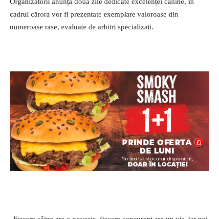
Organizatorii anunță două zile dedicate excelenței canine, în
cadrul cărora vor fi prezentate exemplare valoroase din
numeroase rase, evaluate de arbitri specializați.
„Fiecare câine are o poveste, fiecare concurent are un vis, iar noi