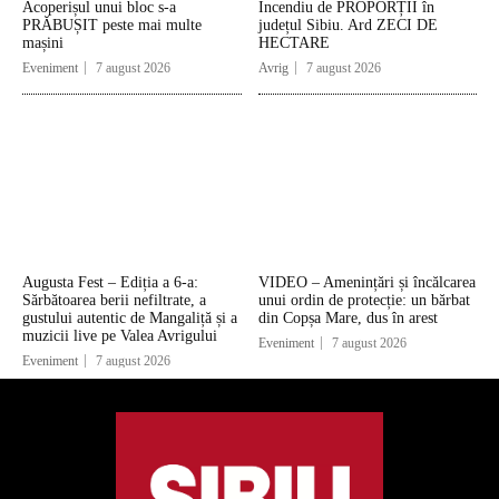
Acoperișul unui bloc s-a
Incendiu de PROPORȚII în
PRĂBUȘIT peste mai multe
județul Sibiu. Ard ZECI DE
mașini
HECTARE
Eveniment
7 august 2026
Avrig
7 august 2026
Augusta Fest – Ediția a 6-a:
VIDEO – Amenințări și încălcarea
Sărbătoarea berii nefiltrate, a
unui ordin de protecție: un bărbat
gustului autentic de Mangaliță și a
din Copșa Mare, dus în arest
muzicii live pe Valea Avrigului
Eveniment
7 august 2026
Eveniment
7 august 2026