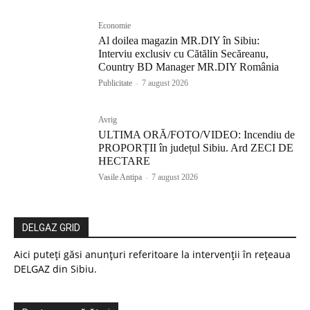
Economie
Al doilea magazin MR.DIY în Sibiu:
Interviu exclusiv cu Cătălin Secăreanu,
Country BD Manager MR.DIY România
Publicitate
-
7 august 2026
Avrig
ULTIMA ORĂ/FOTO/VIDEO: Incendiu de
PROPORȚII în județul Sibiu. Ard ZECI DE
HECTARE
Vasile Antipa
-
7 august 2026
DELGAZ GRID
Aici puteți găsi anunțuri referitoare la intervenții în rețeaua
DELGAZ din Sibiu.