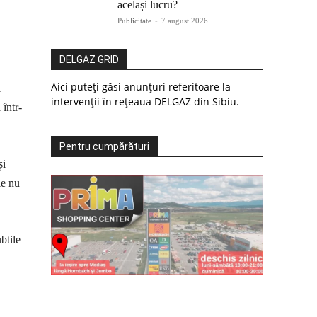
același lucru?
Publicitate
-
7 august 2026
DELGAZ GRID
Aici puteți găsi anunțuri referitoare la
i
intervenții în rețeaua DELGAZ din Sibiu.
 într-
Pentru cumpărături
și
le nu
btile