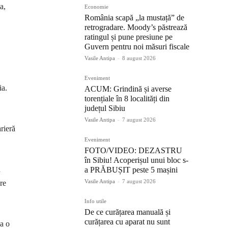
a,
Economie
România scapă „la mustață” de
retrogradare. Moody’s păstrează
ratingul și pune presiune pe
Guvern pentru noi măsuri fiscale
Vasile Antipa
-
8 august 2026
Eveniment
ia.
ACUM: Grindină și averse
torențiale în 8 localități din
județul Sibiu
Vasile Antipa
-
7 august 2026
arieră
Eveniment
FOTO/VIDEO: DEZASTRU
în Sibiu! Acoperișul unui bloc s-
n
a PRĂBUȘIT peste 5 mașini
Vasile Antipa
-
7 august 2026
re
Info utile
De ce curățarea manuală și
curățarea cu aparat nu sunt
ca o