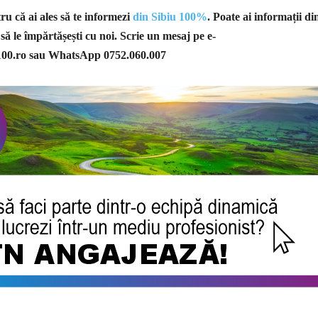
u că ai ales să te informezi
din Sibiu 100%
. Poate ai informații di
 să le împărtășești cu noi. Scrie un mesaj pe e-
100.ro
sau WhatsApp 0752.060.007