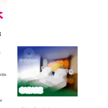
3
e
ziția
se