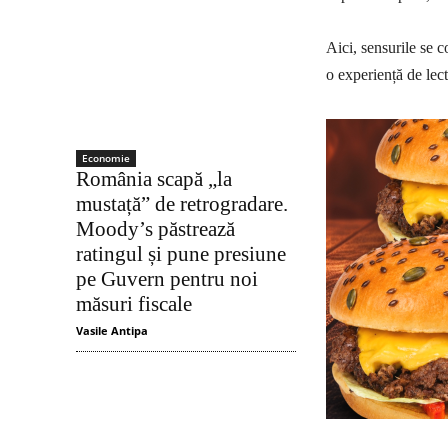
Aici, sensurile se c
o experiență de lec
Economie
România scapă „la
mustață” de retrogradare.
Moody’s păstrează
ratingul și pune presiune
pe Guvern pentru noi
măsuri fiscale
Vasile Antipa