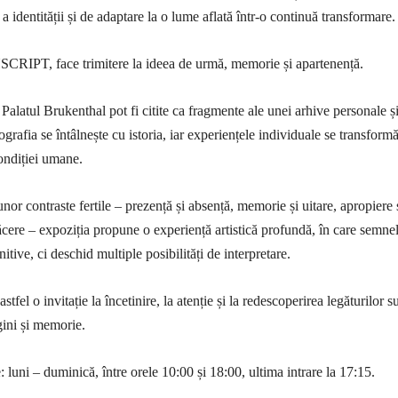
 identității și de adaptare la o lume aflată într-o continuă transformare.
INSCRIPT, face trimitere la ideea de urmă, memorie și apartenență.
Palatul Brukenthal pot fi citite ca fragmente ale unei arhive personale ș
iografia se întâlnește cu istoria, iar experiențele individuale se transformă
condiției umane.
unor contraste fertile – prezență și absență, memorie și uitare, apropiere 
 tăcere – expoziția propune o experiență artistică profundă, în care semne
nitive, ci deschid multiple posibilități de interpretare.
el o invitație la încetinire, la atenție și la redescoperirea legăturilor su
gini și memorie.
 luni – duminică, între orele 10:00 și 18:00, ultima intrare la 17:15.