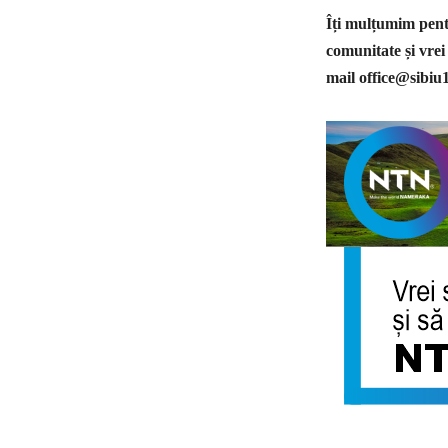
Îți mulțumim pentr
comunitate și vrei
mail
office@sibiu