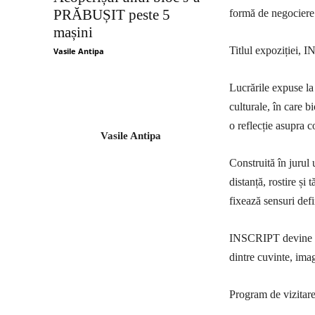
PRĂBUȘIT peste 5
formă de negociere a
mașini
Titlul expoziției, 
Vasile Antipa
Lucrările expuse la 
culturale, în care b
o reflecție asupra 
Vasile Antipa
Construită în jurul 
distanță, rostire și
fixează sensuri defi
INSCRIPT devine astf
dintre cuvinte, ima
Program de vizitare: