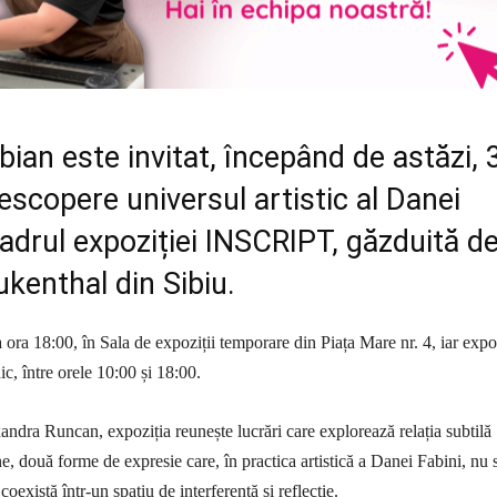
ibian este invitat, începând de astăzi, 
descopere universul artistic al Danei
cadrul expoziției INSCRIPT, găzduită d
ukenthal din Sibiu.
a ora 18:00, în Sala de expoziții temporare din Piața Mare nr. 4, iar expo
nic, între orele 10:00 și 18:00.
andra Runcan, expoziția reunește lucrări care explorează relația subtilă
ne, două forme de expresie care, în practica artistică a Danei Fabini, nu 
coexistă într-un spațiu de interferență și reflecție.