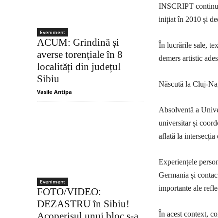
INSCRIPT continuă d
inițiat în 2010 și d
Eveniment
ACUM: Grindină și
În lucrările sale, te
averse torențiale în 8
demers artistic ades
localități din județul
Sibiu
Născută la Cluj-Nap
Vasile Antipa
Absolventă a Univer
universitar și coord
aflată la intersecția
Experiențele person
Germania și contact
Eveniment
importante ale reflec
FOTO/VIDEO:
DEZASTRU în Sibiu!
În acest context, co
Acoperișul unui bloc s-a