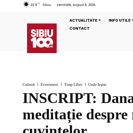
C
22.8
Sibiu
sâmbătă, august 8, 2026
ACTUALITATE
INFO UTILE
CONTACT
Cultură
Eveniment
Timp Liber
Unde Ieşim
INSCRIPT: Dana F
meditație despre 
cuvintelor