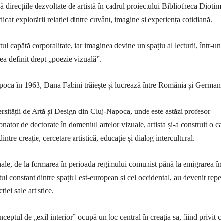
irecțiile dezvoltate de artistă în cadrul proiectului Bibliotheca Diotim
edicat explorării relației dintre cuvânt, imagine și experiența cotidiană.
xtul capătă corporalitate, iar imaginea devine un spațiu al lecturii, într-un
ea definit drept „poezie vizuală”.
oca în 1963, Dana Fabini trăiește și lucrează între România și German
sității de Artă și Design din Cluj-Napoca, unde este astăzi profesor
onator de doctorate în domeniul artelor vizuale, artista și-a construit o c
 dintre creație, cercetare artistică, educație și dialog intercultural.
ale, de la formarea în perioada regimului comunist până la emigrarea î
ul constant dintre spațiul est-european și cel occidental, au devenit repe
ției sale artistice.
nceptul de „exil interior” ocupă un loc central în creația sa, fiind privit 