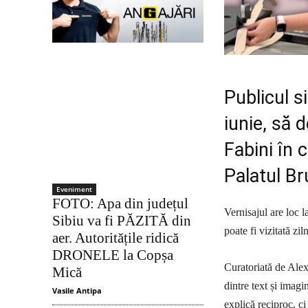
Publicul s
iunie, să 
Fabini în 
Palatul Br
Eveniment
FOTO: Apa din județul
Vernisajul are loc l
Sibiu va fi PĂZITĂ din
poate fi vizitată zil
aer. Autoritățile ridică
DRONELE la Copșa
Curatoriată de Alex
Mică
dintre text și imagi
Vasile Antipa
explică reciproc, ci 