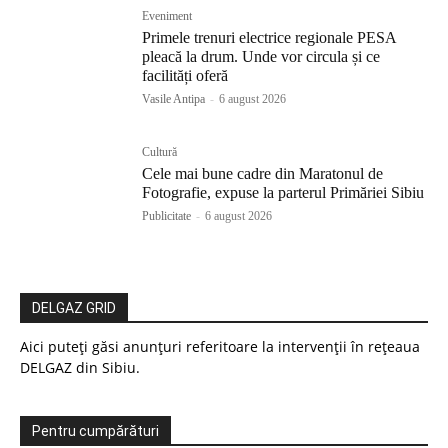
Eveniment
Primele trenuri electrice regionale PESA
pleacă la drum. Unde vor circula și ce
facilități oferă
Vasile Antipa
-
6 august 2026
Cultură
Cele mai bune cadre din Maratonul de
Fotografie, expuse la parterul Primăriei Sibiu
Publicitate
-
6 august 2026
DELGAZ GRID
Aici puteți găsi anunțuri referitoare la intervenții în rețeaua
DELGAZ din Sibiu.
Pentru cumpărături