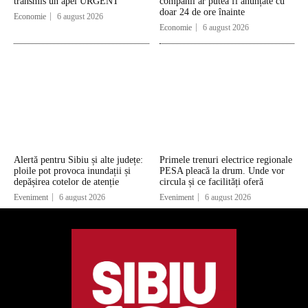
transmis un apel URGENT
companii ar putea fi anunțate cu
doar 24 de ore înainte
Economie
6 august 2026
Economie
6 august 2026
Alertă pentru Sibiu și alte județe:
Primele trenuri electrice regionale
ploile pot provoca inundații și
PESA pleacă la drum. Unde vor
depășirea cotelor de atenție
circula și ce facilități oferă
Eveniment
6 august 2026
Eveniment
6 august 2026