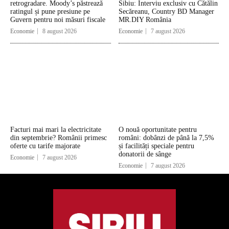
retrogradare. Moody’s păstrează
Sibiu: Interviu exclusiv cu Cătălin
ratingul și pune presiune pe
Secăreanu, Country BD Manager
Guvern pentru noi măsuri fiscale
MR.DIY România
Economie
8 august 2026
Economie
7 august 2026
Facturi mai mari la electricitate
O nouă oportunitate pentru
din septembrie? Românii primesc
români: dobânzi de până la 7,5%
oferte cu tarife majorate
și facilități speciale pentru
donatorii de sânge
Economie
7 august 2026
Economie
7 august 2026