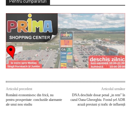
Pentru cumpărături
Articolul precedent
Articolul următor
Românii economisesc din frică, nu
DNA deschide dosar penal „in rem” în
pentru prosperitate: concluziile alarmante
cazul Oana Gheorghiu. Fostul șef ADR
ale unui nou studiu
acuză presiuni și trafic de influență