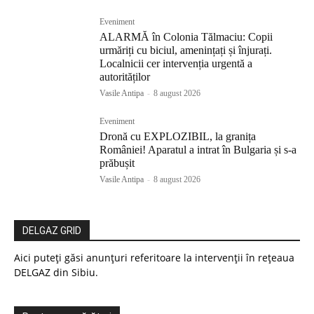
Eveniment
ALARMĂ în Colonia Tălmaciu: Copii
urmăriți cu biciul, amenințați și înjurați.
Localnicii cer intervenția urgentă a
autorităților
Vasile Antipa
-
8 august 2026
Eveniment
Dronă cu EXPLOZIBIL, la granița
României! Aparatul a intrat în Bulgaria și s-a
prăbușit
Vasile Antipa
-
8 august 2026
DELGAZ GRID
Aici puteți găsi anunțuri referitoare la intervenții în rețeaua
DELGAZ din Sibiu.