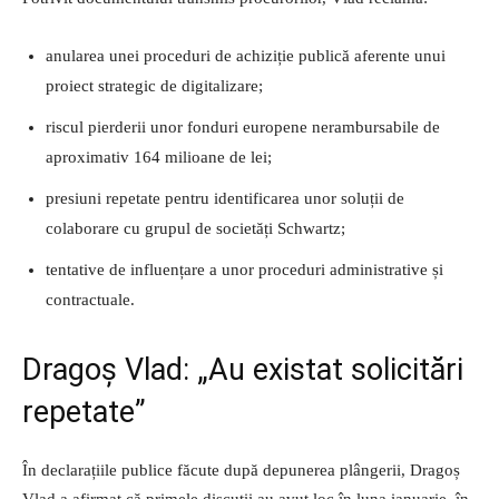
anularea unei proceduri de achiziție publică aferente unui
proiect strategic de digitalizare;
riscul pierderii unor fonduri europene nerambursabile de
aproximativ 164 milioane de lei;
presiuni repetate pentru identificarea unor soluții de
colaborare cu grupul de societăți Schwartz;
tentative de influențare a unor proceduri administrative și
contractuale.
Dragoș Vlad: „Au existat solicitări
repetate”
În declarațiile publice făcute după depunerea plângerii, Dragoș
Vlad a afirmat că primele discuții au avut loc în luna ianuarie, în