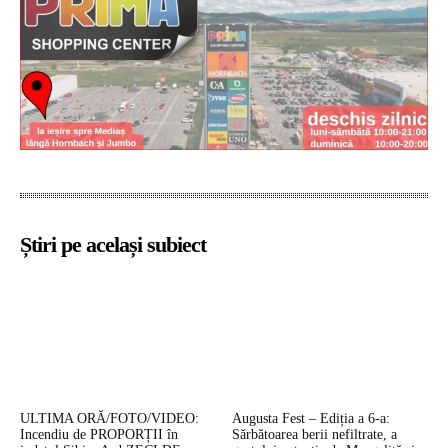
Știri pe același subiect
ULTIMA ORĂ/FOTO/VIDEO:
Augusta Fest – Ediția a 6-a:
Incendiu de PROPORȚII în
Sărbătoarea berii nefiltrate, a