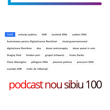
TAGS
achiziții publice
ADR
anchetă DNA
audieri DNA
Autoritatea pentru Digitalizarea României
cloud guvernamental
digitalizare România
dna
dosar anticorupție
dosar penal in rem
Dragoș Vlad
fonduri pnrr
grupul Schwartz
Irineu Darău
Oana Gheorghiu
plângere DNA
presiuni politice
procurori DNA
scandal ADR
trafic de influență
podcast nou sibiu 100