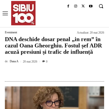
Eveniment
Actualizat:
20 mai 2026
DNA deschide dosar penal „in rem” în
cazul Oana Gheorghiu. Fostul șef ADR
acuză presiuni și trafic de influență
de:
Dana A
20 mai 2026
0