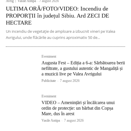
Avrig
Vasile Antipa
-
7 august 2026
ULTIMA ORĂ/FOTO/VIDEO: Incendiu de
PROPORȚII în județul Sibiu. Ard ZECI DE
HECTARE
Un incendiu de vegetație de amploare a izbucnit vineri pe Valea
Avrigului, unde flăcările au cuprins aproximativ 50 de...
Eveniment
Augusta Fest – Ediția a 6-a: Sărbătoarea berii
nefiltrate, a gustului autentic de Mangaliță și
a muzicii live pe Valea Avrigului
Publicitate
-
7 august 2026
Eveniment
VIDEO – Amenințări și încălcarea unui
ordin de protecție: un bărbat din Copșa
Mare, dus în arest
Vasile Antipa
-
7 august 2026