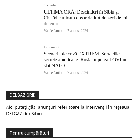
Cisnădie
ULTIMA ORĂ: Descinderi în Sibiu și
Cisnădie într-un dosar de furt de zeci de mii
de euro
Vasile Antipa
-
7 august 2026
Eveniment
Scenariu de criză EXTREM. Serviciile
secrete americane: Rusia ar putea LOVI un
stat NATO
Vasile Antipa
-
7 august 2026
DELGAZ GRID
Aici puteți găsi anunțuri referitoare la intervenții în rețeaua
DELGAZ din Sibiu.
Pentru cumpărături