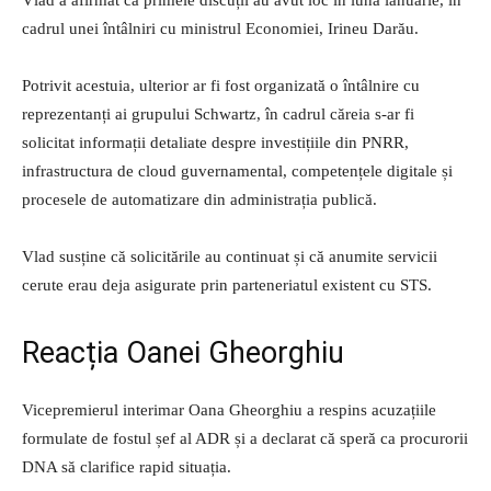
cadrul unei întâlniri cu ministrul Economiei, Irineu Darău.
Potrivit acestuia, ulterior ar fi fost organizată o întâlnire cu
reprezentanți ai grupului Schwartz, în cadrul căreia s-ar fi
solicitat informații detaliate despre investițiile din PNRR,
infrastructura de cloud guvernamental, competențele digitale și
procesele de automatizare din administrația publică.
Vlad susține că solicitările au continuat și că anumite servicii
cerute erau deja asigurate prin parteneriatul existent cu STS.
Reacția Oanei Gheorghiu
Vicepremierul interimar Oana Gheorghiu a respins acuzațiile
formulate de fostul șef al ADR și a declarat că speră ca procurorii
DNA să clarifice rapid situația.