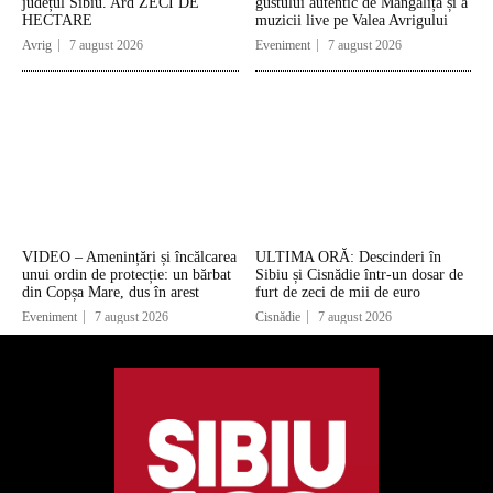
județul Sibiu. Ard ZECI DE
gustului autentic de Mangaliță și a
HECTARE
muzicii live pe Valea Avrigului
Avrig
7 august 2026
Eveniment
7 august 2026
VIDEO – Amenințări și încălcarea
ULTIMA ORĂ: Descinderi în
unui ordin de protecție: un bărbat
Sibiu și Cisnădie într-un dosar de
din Copșa Mare, dus în arest
furt de zeci de mii de euro
Eveniment
7 august 2026
Cisnădie
7 august 2026