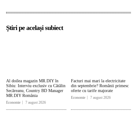
Știri pe același subiect
Al doilea magazin MR.DIY în
Facturi mai mari la electricitate
Sibiu: Interviu exclusiv cu Cătălin
din septembrie? Românii primesc
Secăreanu, Country BD Manager
oferte cu tarife majorate
MR.DIY România
Economie
7 august 2026
Economie
7 august 2026