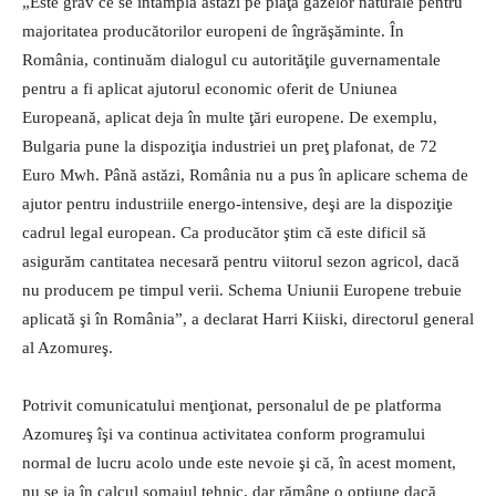
„Este grav ce se întâmplă astăzi pe piaţa gazelor naturale pentru
majoritatea producătorilor europeni de îngrăşăminte. În
România, continuăm dialogul cu autorităţile guvernamentale
pentru a fi aplicat ajutorul economic oferit de Uniunea
Europeană, aplicat deja în multe ţări europene. De exemplu,
Bulgaria pune la dispoziţia industriei un preţ plafonat, de 72
Euro Mwh. Până astăzi, România nu a pus în aplicare schema de
ajutor pentru industriile energo-intensive, deşi are la dispoziţie
cadrul legal european. Ca producător ştim că este dificil să
asigurăm cantitatea necesară pentru viitorul sezon agricol, dacă
nu producem pe timpul verii. Schema Uniunii Europene trebuie
aplicată şi în România”, a declarat Harri Kiiski, directorul general
al Azomureş.
Potrivit comunicatului menţionat, personalul de pe platforma
Azomureş îşi va continua activitatea conform programului
normal de lucru acolo unde este nevoie şi că, în acest moment,
nu se ia în calcul şomajul tehnic, dar rămâne o opţiune dacă