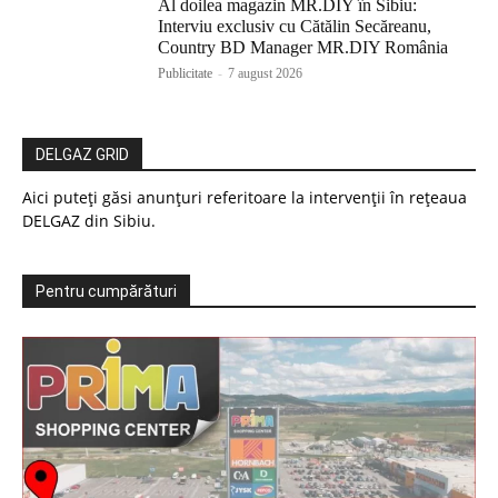
Al doilea magazin MR.DIY în Sibiu:
Interviu exclusiv cu Cătălin Secăreanu,
Country BD Manager MR.DIY România
Publicitate
-
7 august 2026
DELGAZ GRID
Aici puteți găsi anunțuri referitoare la intervenții în rețeaua
DELGAZ din Sibiu.
Pentru cumpărături