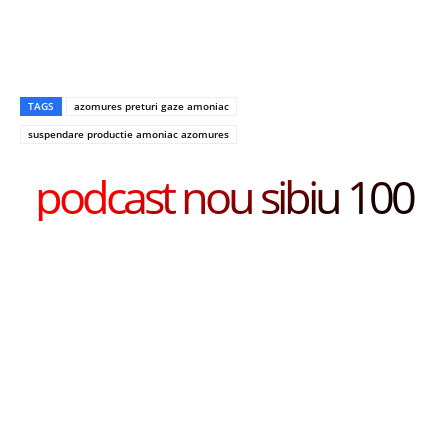
TAGS
azomures preturi gaze amoniac
suspendare productie amoniac azomures
podcast nou sibiu 100