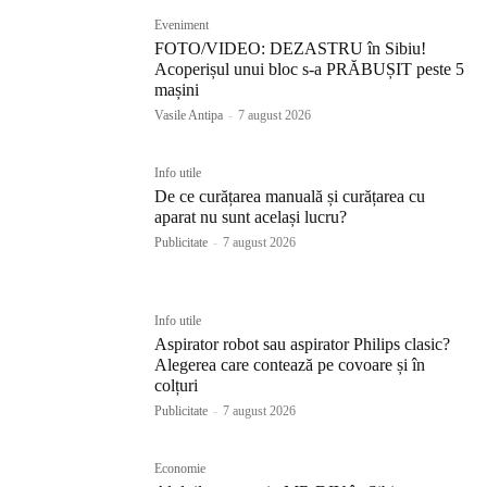
Eveniment
FOTO/VIDEO: DEZASTRU în Sibiu!
Acoperișul unui bloc s-a PRĂBUȘIT peste 5
mașini
Vasile Antipa
-
7 august 2026
Info utile
De ce curățarea manuală și curățarea cu
aparat nu sunt același lucru?
Publicitate
-
7 august 2026
Info utile
Aspirator robot sau aspirator Philips clasic?
Alegerea care contează pe covoare și în
colțuri
Publicitate
-
7 august 2026
Economie