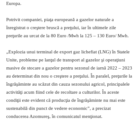
Europa.
Potrivit companiei, piaţa europeană a gazelor naturale a
înregistrat o creştere bruscă a preţului, iar în ultimele zile
preţurile au urcat de la 80 Euro /Mwh la 125 – 130 Euro/ Mwh.
„Explozia unui terminal de export gaz lichefiat (LNG) în Statele
Unite, probleme pe lanţul de transport al gazelor şi operaţiuni
masive de stocare a gazelor pentru sezonul de iarnă 2022 – 2023
au determinat din nou o creştere a preţului. În paralel, preţurile la
îngrăşăminte au scăzut din cauza sezonului agricol, principalele
activităţi acum fiind cele de recoltare a culturilor. În aceste
condiţii este evident că producţia de îngrăşăminte nu mai este
sustenabilă din punct de vedere economic”, a precizat
conducerea Azomureş, în comunicatul menţionat.