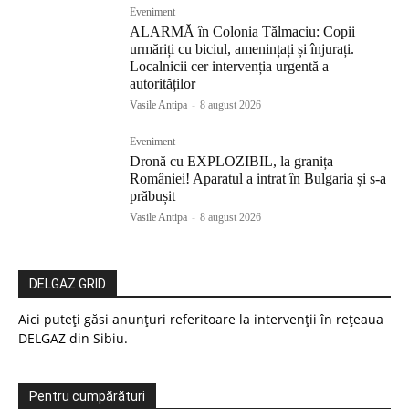
Eveniment
ALARMĂ în Colonia Tălmaciu: Copii
urmăriți cu biciul, amenințați și înjurați.
Localnicii cer intervenția urgentă a
autorităților
Vasile Antipa
-
8 august 2026
Eveniment
Dronă cu EXPLOZIBIL, la granița
României! Aparatul a intrat în Bulgaria și s-a
prăbușit
Vasile Antipa
-
8 august 2026
DELGAZ GRID
Aici puteți găsi anunțuri referitoare la intervenții în rețeaua
DELGAZ din Sibiu.
Pentru cumpărături