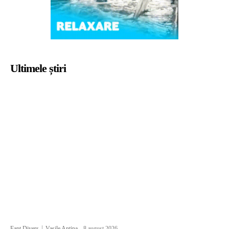
Ultimele știri
Fapt Divers
Vasile Antipa
-
8 august 2026