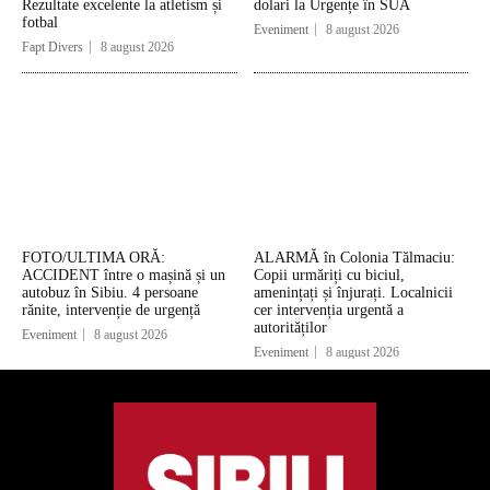
Rezultate excelente la atletism și
dolari la Urgențe în SUA
fotbal
Eveniment
8 august 2026
Fapt Divers
8 august 2026
FOTO/ULTIMA ORĂ:
ALARMĂ în Colonia Tălmaciu:
ACCIDENT între o mașină și un
Copii urmăriți cu biciul,
autobuz în Sibiu. 4 persoane
amenințați și înjurați. Localnicii
rănite, intervenție de urgență
cer intervenția urgentă a
autorităților
Eveniment
8 august 2026
Eveniment
8 august 2026