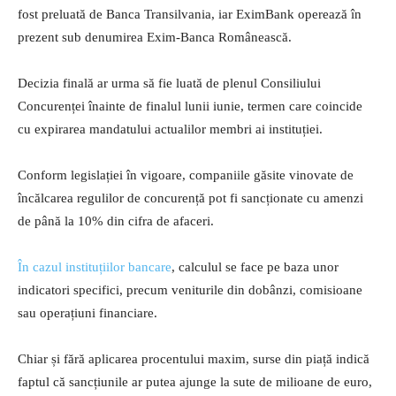
fost preluată de Banca Transilvania, iar EximBank operează în
prezent sub denumirea Exim-Banca Românească.
Decizia finală ar urma să fie luată de plenul Consiliului
Concurenței înainte de finalul lunii iunie, termen care coincide
cu expirarea mandatului actualilor membri ai instituției.
Conform legislației în vigoare, companiile găsite vinovate de
încălcarea regulilor de concurență pot fi sancționate cu amenzi
de până la 10% din cifra de afaceri.
În cazul instituțiilor bancare
, calculul se face pe baza unor
indicatori specifici, precum veniturile din dobânzi, comisioane
sau operațiuni financiare.
Chiar și fără aplicarea procentului maxim, surse din piață indică
faptul că sancțiunile ar putea ajunge la sute de milioane de euro,