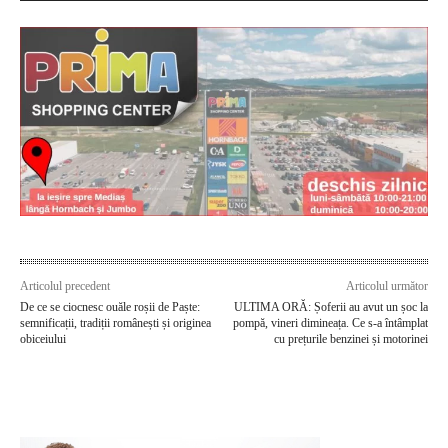
Articolul precedent
Articolul următor
De ce se ciocnesc ouăle roșii de Paște:
ULTIMA ORĂ: Șoferii au avut un șoc la
semnificații, tradiții românești și originea
pompă, vineri dimineața. Ce s-a întâmplat
obiceiului
cu prețurile benzinei și motorinei