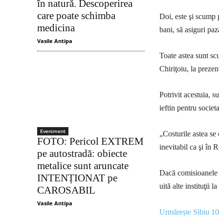
în natură. Descoperirea
care poate schimba
Doi, este şi scump p
medicina
bani, să asiguri paz
Vasile Antipa
Toate astea sunt sc
Chiriţoiu, la preze
Potrivit acestuia, 
ieftin pentru societ
Eveniment
„Costurile astea se 
FOTO: Pericol EXTREM
inevitabil ca şi în 
pe autostradă: obiecte
metalice sunt aruncate
Dacă comisioanele a
INTENȚIONAT pe
uită alte instituţii 
CAROSABIL
Vasile Antipa
Urmărește Sibiu 