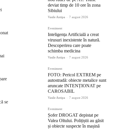
deviat timp de 10 ore în zona
i
Sibiului
Vasile Antipa
-
7 august 2026
Eveniment
ionat
Inteligența Artificială a creat
virusuri inexistente în natură.
Descoperirea care poate
schimba medicina
mai
Vasile Antipa
-
7 august 2026
Eveniment
FOTO: Pericol EXTREM pe
 pare
autostradă: obiecte metalice sunt
aruncate INTENȚIONAT pe
CAROSABIL
Vasile Antipa
-
7 august 2026
că se
Eveniment
Șofer DROGAT depistat pe
Valea Oltului. Polițiștii au găsit
și obiecte suspecte în mașină