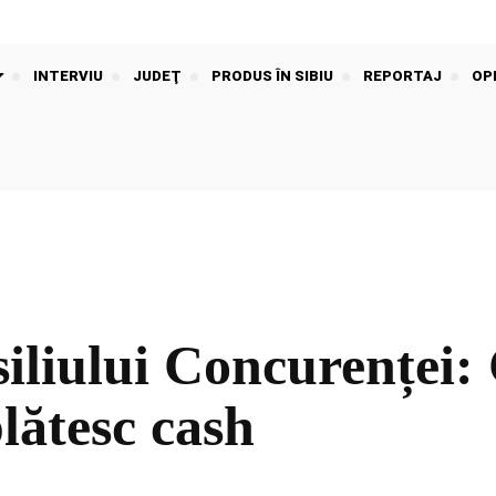
INTERVIU
JUDEŢ
PRODUS ÎN SIBIU
REPORTAJ
OPI
iliului Concurenței: 
plătesc cash