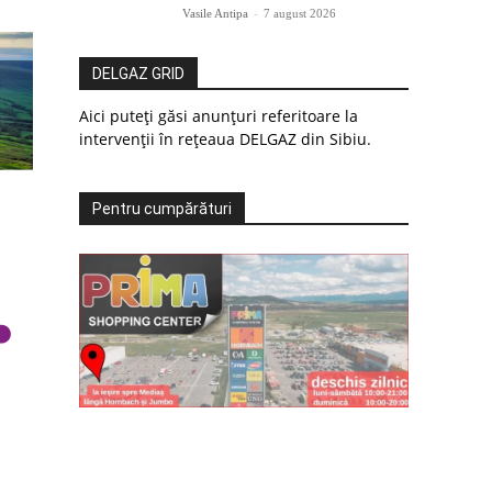
Vasile Antipa
-
7 august 2026
DELGAZ GRID
Aici puteți găsi anunțuri referitoare la
intervenții în rețeaua DELGAZ din Sibiu.
Pentru cumpărături