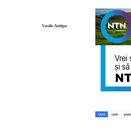
Vasile Antipa
TAGS
cash
plati