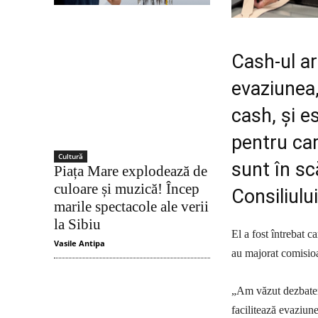
Cash-ul ar
evaziunea,
cash, şi e
pentru car
Cultură
sunt în sc
Piața Mare explodează de
culoare și muzică! Încep
Consiliulu
marile spectacole ale verii
la Sibiu
El a fost întrebat c
Vasile Antipa
au majorat comisioa
„Am văzut dezbatere
facilitează evaziune