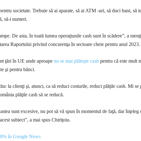
entru societate. Trebuie să ai aparate, să ai ATM -uri, să duci bani, să ie
ă, să-i numeri.
umpe. De asta, în toată lumea operaţiunile cash sunt în scădere”, a menţ
ntarea Raportului privind concurenţa în sectoare cheie pentru anul 2023.
sunt ţări în UE unde aproape
nu se mai plăteşte cash
pentru că este mult 
ate şi pentru bănci.
duc la clienţi şi, atunci, ca să reduci costurile, reduci plăţile cash. Mi se
România plăţile cash să se reducă.
stea sunt excesive, nu pot să vă spun în momentul de faţă, dar înţeleg 
la acest subiect”, a mai spus Chiriţoiu.
100% în Google News