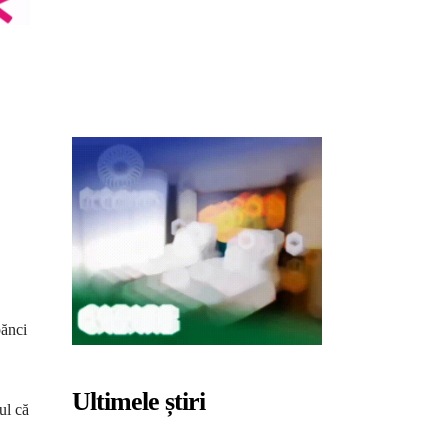
bănci
Ultimele știri
ul că