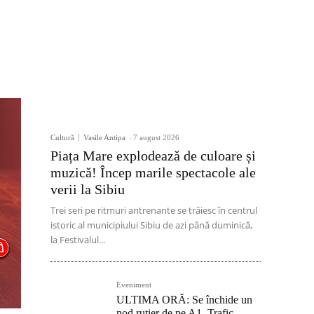
Cultură
Vasile Antipa
-
7 august 2026
Piața Mare explodează de culoare și
muzică! Încep marile spectacole ale
verii la Sibiu
Trei seri pe ritmuri antrenante se trăiesc în centrul
istoric al municipiului Sibiu de azi până duminică,
la Festivalul...
Eveniment
ULTIMA ORĂ: Se închide un
nod rutier de pe A1. Trafic