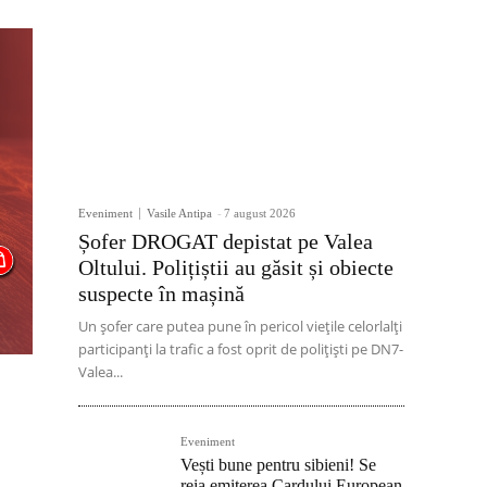
Eveniment
Vasile Antipa
-
7 august 2026
Șofer DROGAT depistat pe Valea
Oltului. Polițiștii au găsit și obiecte
suspecte în mașină
Un șofer care putea pune în pericol viețile celorlalți
participanți la trafic a fost oprit de polițiști pe DN7-
Valea...
Eveniment
Vești bune pentru sibieni! Se
reia emiterea Cardului European