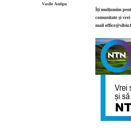
Vasile Antipa
Îți mulțumim pentr
comunitate și vrei
mail
office@sibiu