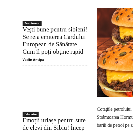
Eveniment
Vești bune pentru sibieni!
Se reia emiterea Cardului
European de Sănătate.
Cum îl poți obține rapid
Vasile Antipa
Cotațiile petrolului
Educatie
Strâmtoarea Hormuz,
Emoții uriașe pentru sute
barili de petrol pe 
de elevi din Sibiu! Încep