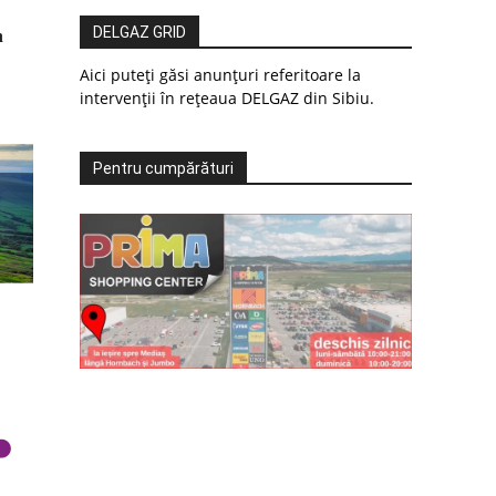
DELGAZ GRID
n
Aici puteți găsi anunțuri referitoare la
intervenții în rețeaua DELGAZ din Sibiu.
Pentru cumpărături