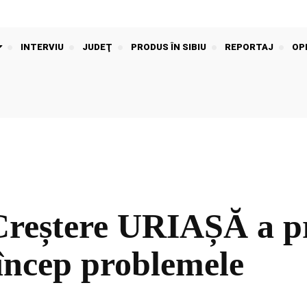
INTERVIU
JUDEŢ
PRODUS ÎN SIBIU
REPORTAJ
OPI
ștere URIAȘĂ a preț
încep problemele