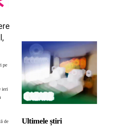
ere
l,
i pe
 ieri
n
Ultimele știri
că de