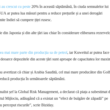
i au crescut cu peste
20% în această săptămână, în ciuda semnalelor lui
 ar putea lua măsuri pentru a reduce prețurile și a unei derogări
ite Indiei să cumpere țiței rusesc.
e din Japonia și din alte țări iau chiar în considerare eliberarea rezervel
cea mai mare parte din producția sa de petrol
, iar Kuweitul ar putea face 
, deoarce depozitele din aceste țări sunt aproape de capacitatea lor maxi
au avertizat că chiar și Arabia Saudită, cel mai mare producător din Golf
 reducă producția în următoarele săptămâni.
list șef la Global Risk Management, a declarat că piața a subestimat d
ntul Mijlociu, adăugând că a existat un “efect de bulgăre de zăpadă” pe
u perceput riscurile”, scrie Biziday.