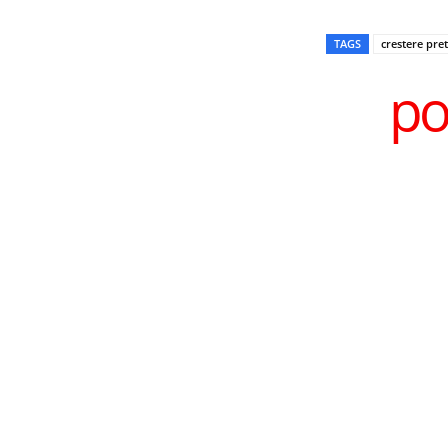
TAGS
crestere pret
po