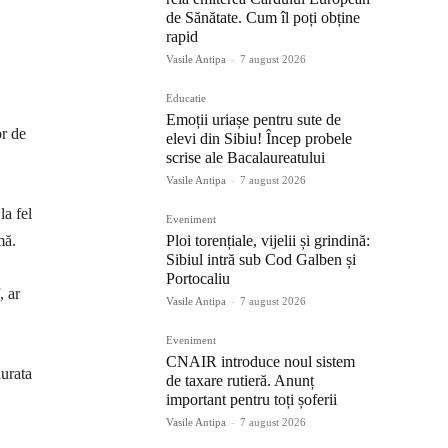
de Sănătate. Cum îl poți obține
rapid
Vasile Antipa
-
7 august 2026
Educatie
Emoții uriașe pentru sute de
or de
elevi din Sibiu! Încep probele
scrise ale Bacalaureatului
Vasile Antipa
-
7 august 2026
la fel
Eveniment
mă.
Ploi torențiale, vijelii și grindină:
Sibiul intră sub Cod Galben și
Portocaliu
, ar
Vasile Antipa
-
7 august 2026
Eveniment
CNAIR introduce noul sistem
urata
de taxare rutieră. Anunț
important pentru toți șoferii
Vasile Antipa
-
7 august 2026