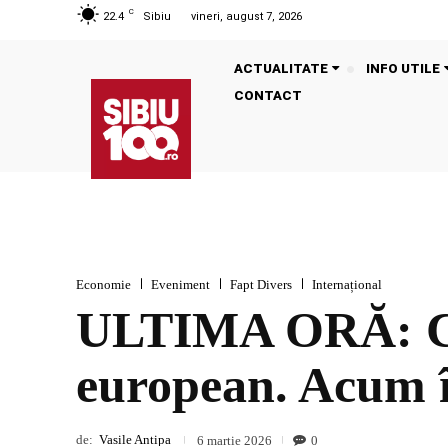
C
22.4
Sibiu
vineri, august 7, 2026
ACTUALITATE
INFO UTILE
CONTACT
Economie
Eveniment
Fapt Divers
Internațional
ULTIMA ORĂ: Cre
european. Acum 
de:
Vasile Antipa
0
6 martie 2026