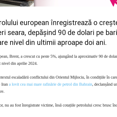
rolului european înregistrează o creșt
eri seara, depășind 90 de dolari pe bari
re nivel din ultimii aproape doi ani.
ropean, Brent, a crescut cu peste 5%, ajungând la aproximativ 90 de dolar
t nivel din aprilie 2024.
textul escaladării conflictului din Orientul Mijlociu, în condițiile în care
e Iran
a lovit cea mai mare rafinărie de petrol din Bahrain
, declanșând u
re.
r, nu au fost înregistrate victime, însă cotațiile petrolului cresc brusc în