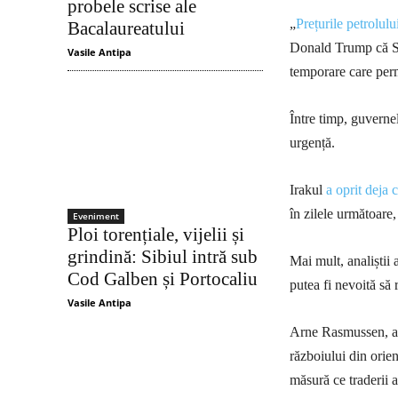
probele scrise ale
„
Prețurile petrolulu
Bacalaureatului
Donald Trump că SUA
Vasile Antipa
temporare care perm
Între timp, guvernel
urgență.
Irakul
a oprit deja 
în zilele următoare
Eveniment
Ploi torențiale, vijelii și
grindină: Sibiul intră sub
Mai mult, analiștii 
Cod Galben și Portocaliu
putea fi nevoită să
Vasile Antipa
Arne Rasmussen, ana
războiului din orie
măsură ce traderii a