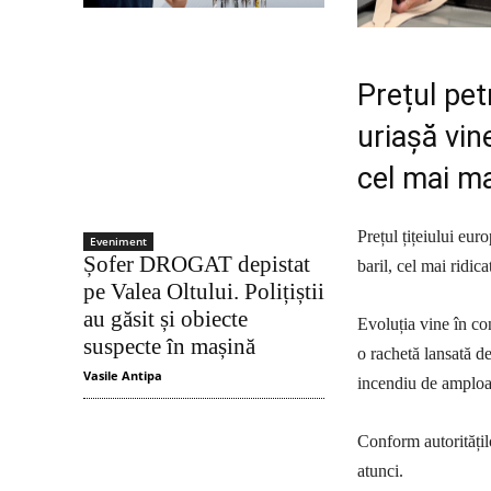
Prețul pet
uriașă vin
cel mai ma
Prețul țițeiului eu
Eveniment
Șofer DROGAT depistat
baril, cel mai ridica
pe Valea Oltului. Polițiștii
au găsit și obiecte
Evoluția vine în con
suspecte în mașină
o rachetă lansată d
Vasile Antipa
incendiu de amploa
Conform autoritățilo
atunci.