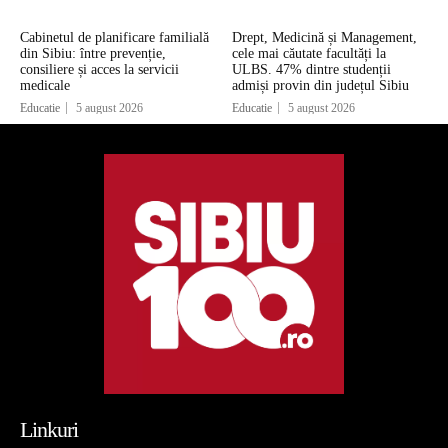
Cabinetul de planificare familială
Drept, Medicină și Management,
din Sibiu: între prevenție,
cele mai căutate facultăți la
consiliere și acces la servicii
ULBS. 47% dintre studenții
medicale
admiși provin din județul Sibiu
Educatie
5 august 2026
Educatie
5 august 2026
Linkuri