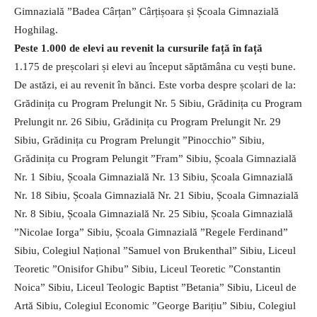
Gimnazială ”Badea Cârțan” Cârțișoara și Școala Gimnazială
Hoghilag.
Peste 1.000 de elevi au revenit la cursurile față în față
1.175 de preșcolari și elevi au început săptămâna cu vești bune.
De astăzi, ei au revenit în bănci. Este vorba despre școlari de la:
Grădinița cu Program Prelungit Nr. 5 Sibiu, Grădinița cu Program
Prelungit nr. 26 Sibiu, Grădinița cu Program Prelungit Nr. 29
Sibiu, Grădinița cu Program Prelungit ”Pinocchio” Sibiu,
Grădinița cu Program Pelungit ”Fram” Sibiu, Școala Gimnazială
Nr. 1 Sibiu, Școala Gimnazială Nr. 13 Sibiu, Școala Gimnazială
Nr. 18 Sibiu, Școala Gimnazială Nr. 21 Sibiu, Școala Gimnazială
Nr. 8 Sibiu, Școala Gimnazială Nr. 25 Sibiu, Școala Gimnazială
”Nicolae Iorga” Sibiu, Școala Gimnazială ”Regele Ferdinand”
Sibiu, Colegiul Național ”Samuel von Brukenthal” Sibiu, Liceul
Teoretic ”Onisifor Ghibu” Sibiu, Liceul Teoretic ”Constantin
Noica” Sibiu, Liceul Teologic Baptist ”Betania” Sibiu, Liceul de
Artă Sibiu, Colegiul Economic ”George Barițiu” Sibiu, Colegiul