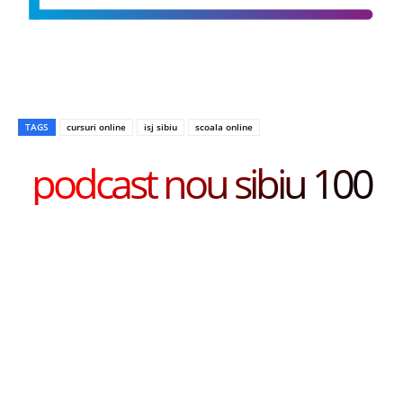
TAGS
cursuri online
isj sibiu
scoala online
podcast nou sibiu 100