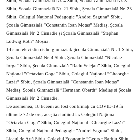
Sibiu, Școala Gimnazială Nr. 4 Sibiu, Școala Gimnazială Nr. 8
Sibiu, Școala Gimnazială Nr. 21 Sibiu, Școala Gimnazială Nr. 23
Sibiu, Colegiul Național Pedagogic ”Andrei Șaguna” Sibiu,
Școala Gimnazială ”Constantin Ioan Motaș” Mediaș, Școala
Gimnazială Nr. 2 Cisnădie și Școala Gimnazială ”Stephan
Ludwig Roth” Moșna.
14 sunt elevi din ciclul gimnazial: Școala Gimnazială Nr. 1 Sibiu,
Școala Gimnazială Nr. 4 Sibiu, Școala Gimnazială ”Nicolae
Iorga” Sibiu, Școala Gimnazială ”Radu Selejan” Sibiu, Colegiul
Național ”Octavian Goga” Sibiu, Colegiul Național ”Gheorghe
Lazăr” Sibiu, Școala Gimnazială ”Constantin Ioan Motaș”
Mediaș, Școala Gimnazială ”Hermann Oberth” Mediaș și Școala
Gimnazială Nr. 2 Cisnădie.
De asemenea, 18 liceeni au fost confirmați cu COVID-19 în
ultimele 72 de ore, aceștia studiind la: Colegiul Național
”Octavian Goga” Sibiu, Colegiul Național ”Gheorghe Lazăr”
Sibiu, Colegiul Național Pedagogic ”Andrei Șaguna” Sibiu,
Liceul de Artă Sibiu, Colegiul Economic ”George Barițiu Sibiu,