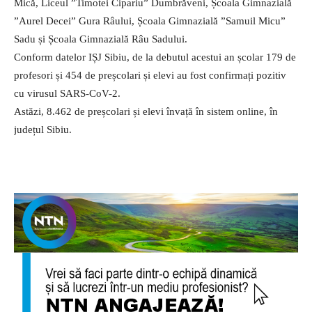
Mică, Liceul ”Timotei Cipariu” Dumbrăveni, Școala Gimnazială
”Aurel Decei” Gura Râului, Școala Gimnazială ”Samuil Micu”
Sadu și Școala Gimnazială Râu Sadului.
Conform datelor IȘJ Sibiu, de la debutul acestui an școlar 179 de
profesori și 454 de preșcolari și elevi au fost confirmați pozitiv
cu virusul SARS-CoV-2.
Astăzi, 8.462 de preșcolari și elevi învață în sistem online, în
județul Sibiu.