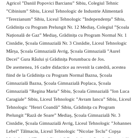
Agricol ”Daniil Popovici Barcianu” Sibiu, Colegiul Tehnic
”Cibinium” Sibiu, Liceul Tehnologic de Industrie Alimentară
”Terezianum” Sibiu, Liceul Tehnologic ”Independența” Sibiu,
Grădinița cu Program Prelungit Nr. 12 Mediaș, Colegiul ”Școala
Națională de Gaz” Mediaș, Grădinița cu Program Normal Nr. 1
Cisnădie, Școala Gimnazială Nr. 3 Cisnădie, Liceul Tehnologic
Mârșa, Școala Gimnazială Avrig, Școala Gimnazială ”Aurel
Decei” Gura Râului și Grădinița Porumbacu de Jos.
De asemenea, 16 cadre didactice au revenit la catedră, acestea
fiind de la Grădinița cu Program Normal Bazna, Școala
Gimnazială Bazna, Școala Gimnazială Poplaca, Școala
Gimnazială ”Regina Maria” Sibiu, Școala Gimnazială ”Ion Luca
Caragiale” Sibiu, Liceul Tehnologic ”Avram Iancu” Sibiu, Liceul
Tehnologic ”Henri Coandă” Sibiu, Grădinița cu Program
Prelungit ”Rază de Soare” Mediaș, Școala Gimnazială Nr. 3
Cisnădie, Școala Gimnazială Avrig, Liceul Tehnologic ”Johannes
Lebel” Tălmaciu, Liceul Tehnologic ”Nicolae Teclu” Copșa