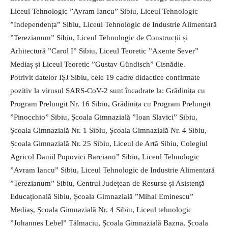
Liceul Tehnologic ”Avram Iancu” Sibiu, Liceul Tehnologic
”Independența” Sibiu, Liceul Tehnologic de Industrie Alimentară
”Terezianum” Sibiu, Liceul Tehnologic de Construcții și
Arhitectură ”Carol I” Sibiu, Liceul Teoretic ”Axente Sever”
Mediaș și Liceul Teoretic ”Gustav Gündisch” Cisnădie.
Potrivit datelor IȘJ Sibiu, cele 19 cadre didactice confirmate
pozitiv la virusul SARS-CoV-2 sunt încadrate la: Grădinița cu
Program Prelungit Nr. 16 Sibiu, Grădinița cu Program Prelungit
”Pinocchio” Sibiu, Școala Gimnazială ”Ioan Slavici” Sibiu,
Școala Gimnazială Nr. 1 Sibiu, Școala Gimnazială Nr. 4 Sibiu,
Școala Gimnazială Nr. 25 Sibiu, Liceul de Artă Sibiu, Colegiul
Agricol Daniil Popovici Barcianu” Sibiu, Liceul Tehnologic
”Avram Iancu” Sibiu, Liceul Tehnologic de Industrie Alimentară
”Terezianum” Sibiu, Centrul Județean de Resurse și Asistență
Educațională Sibiu, Școala Gimnazială ”Mihai Eminescu”
Mediaș, Școala Gimnazială Nr. 4 Sibiu, Liceul tehnologic
”Johannes Lebel” Tălmaciu, Școala Gimnazială Bazna, Școala