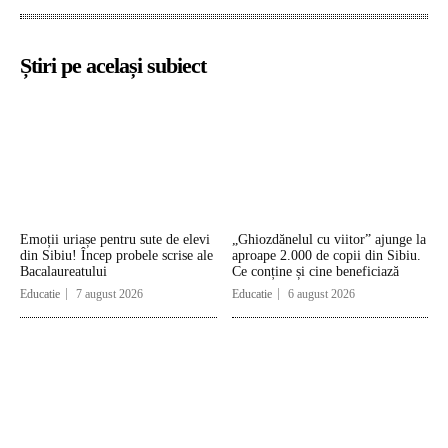
Știri pe același subiect
Emoții uriașe pentru sute de elevi
„Ghiozdănelul cu viitor” ajunge la
din Sibiu! Încep probele scrise ale
aproape 2.000 de copii din Sibiu.
Bacalaureatului
Ce conține și cine beneficiază
Educatie
7 august 2026
Educatie
6 august 2026