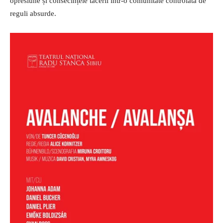
opresiune și consecințele tăcerii într-o comunitate controlată de
reguli absurde.