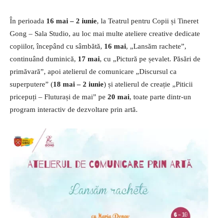
În perioada
16 mai – 2 iunie
, la Teatrul pentru Copii și Tineret
Gong – Sala Studio, au loc mai multe ateliere creative dedicate
copiilor, începând cu sâmbătă,
16 mai
, „Lansăm rachete”,
continuând duminică,
17 mai
, cu „Pictură pe șevalet. Păsări de
primăvară”, apoi atelierul de comunicare „Discursul ca
superputere” (
18 mai – 2 iunie
) și atelierul de creație „Piticii
pricepuți – Fluturași de mai” pe
20 mai
, toate parte dintr-un
program interactiv de dezvoltare prin artă.