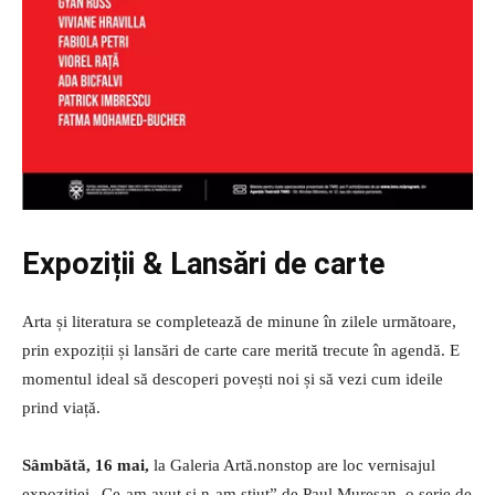
Expoziții & Lansări de carte
Arta și literatura se completează de minune în zilele următoare,
prin expoziții și lansări de carte care merită trecute în agendă. E
momentul ideal să descoperi povești noi și să vezi cum ideile
prind viață.
Sâmbătă, 16 mai,
la Galeria Artă.nonstop are loc vernisajul
expoziției „Ce-am avut și n-am știut” de Paul Mureșan, o serie de