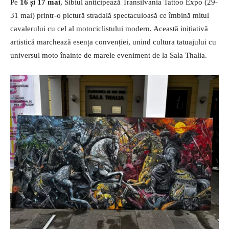
Pe
16 și 17 mai
, Sibiul anticipează Transilvania Tattoo Expo (29-
31 mai) printr-o pictură stradală spectaculoasă ce îmbină mitul
cavalerului cu cel al motociclistului modern. Această inițiativă
artistică marchează esența convenției, unind cultura tatuajului cu
universul moto înainte de marele eveniment de la Sala Thalia.