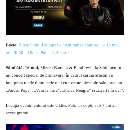
Bilete:
Bilete Sibiu: Holograf – “Am ramas doar noi” – 15 mai,
ora 20:00 – Oldies Pub – iaBilet.ro
Sâmbătă, 16 mai,
Mircea Baniciu & Band revin la Sibiu pentru
un concert special de primăvară, în cadrul căruia artistul va
interpreta unele dintre cele mai cunoscute piese ale sale, precum
„Andrii Popa”, „Vara la Țară”, „Pisica Neagră” și „Eșarfă în dar”.
Locația evenimentului este Oldies Pub, iar copiii sub 7 ani au
acces gratuit.