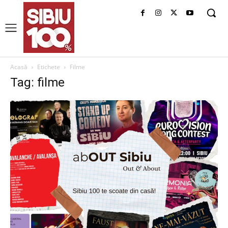
Acasă
Etichete
Filme
Tag: filme