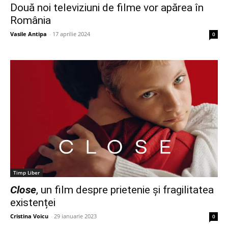
Două noi televiziuni de filme vor apărea în
România
Vasile Antipa
-
17 aprilie 2024
0
Timp Liber
Close
, un film despre prietenie și fragilitatea
existenței
Cristina Voicu
-
29 ianuarie 2023
0