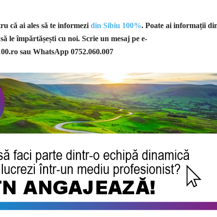
u că ai ales să te informezi
din Sibiu 100%
. Poate ai informații di
 să le împărtășești cu noi. Scrie un mesaj pe e-
100.ro
sau WhatsApp 0752.060.007