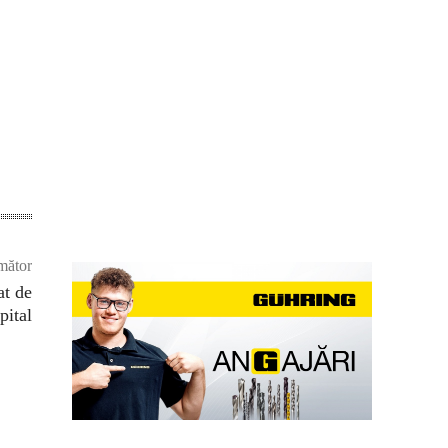
mător
at de
pital