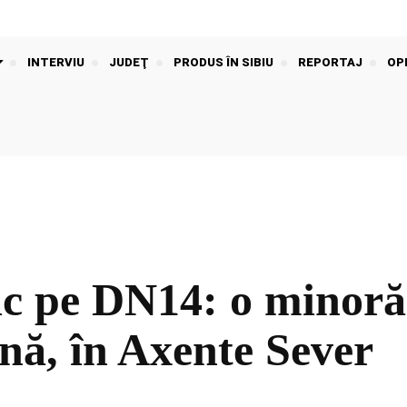
INTERVIU
JUDEŢ
PRODUS ÎN SIBIU
REPORTAJ
OPI
c pe DN14: o minoră 
ină, în Axente Sever