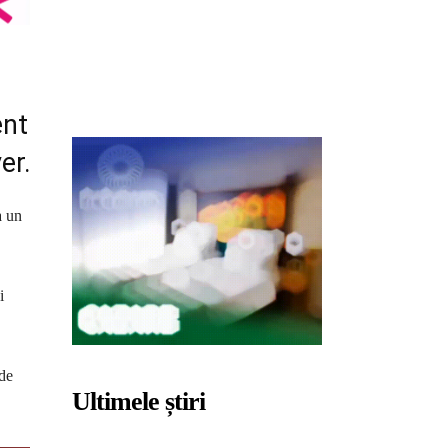
ent
er.
a un
i
 de
Ultimele știri