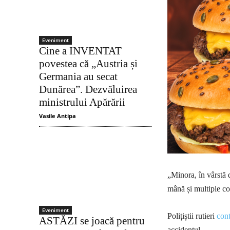
Eveniment
Cine a INVENTAT
povestea că „Austria și
Germania au secat
Dunărea”. Dezvăluirea
ministrului Apărării
Vasile Antipa
„Minora, în vârstă d
mână și multiple co
Eveniment
Polițiștii rutieri
cont
ASTĂZI se joacă pentru
accidentul.