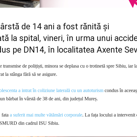
vârstă de 14 ani a fost rănită și
tă la spital, vineri, în urma unui accid
dus pe DN14, în localitatea Axente Sev
or transmise de polițiști, minora se deplasa cu o trotinetă spre Sibiu, iar l
at la stânga fără să se asigure.
olescenta a intrat în coliziune laterală cu un autoturism
condus în aceeaș
 un bărbat în vârstă de 38 de ani, din județul Mureș.
 fata
a suferit mai multe vătămări corporale
. La fața locului a intervenit
j SMURD din cadrul ISU Sibiu.