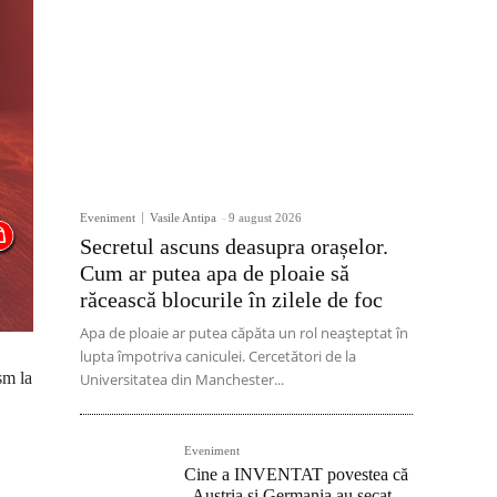
Eveniment
Vasile Antipa
-
9 august 2026
Secretul ascuns deasupra orașelor.
Cum ar putea apa de ploaie să
răcească blocurile în zilele de foc
Apa de ploaie ar putea căpăta un rol neașteptat în
lupta împotriva caniculei. Cercetători de la
sm la
Universitatea din Manchester...
Eveniment
Cine a INVENTAT povestea că
„Austria și Germania au secat