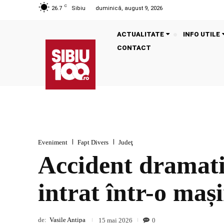
C
26.7
Sibiu
duminică, august 9, 2026
ACTUALITATE
INFO UTILE
CONTACT
Eveniment
Fapt Divers
Judeţ
Accident dramati
intrat într-o maș
de:
Vasile Antipa
0
15 mai 2026