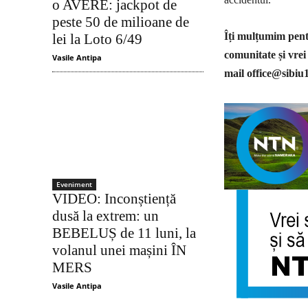
o AVERE: jackpot de
peste 50 de milioane de
Îți mulțumim pentr
lei la Loto 6/49
comunitate și vrei
Vasile Antipa
mail
office@sibiu
Eveniment
VIDEO: Inconștiență
dusă la extrem: un
BEBELUȘ de 11 luni, la
volanul unei mașini ÎN
MERS
Vasile Antipa