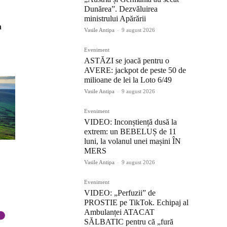
Dunărea”. Dezvăluirea
ministrului Apărării
n
Vasile Antipa
-
9 august 2026
Eveniment
ASTĂZI se joacă pentru o
AVERE: jackpot de peste 50 de
milioane de lei la Loto 6/49
Vasile Antipa
-
9 august 2026
Eveniment
VIDEO: Inconștiență dusă la
extrem: un BEBELUȘ de 11
luni, la volanul unei mașini ÎN
MERS
Vasile Antipa
-
9 august 2026
Eveniment
VIDEO: „Perfuzii” de
PROSTIE pe TikTok. Echipaj al
Ambulanței ATACAT
SĂLBATIC pentru că „fură