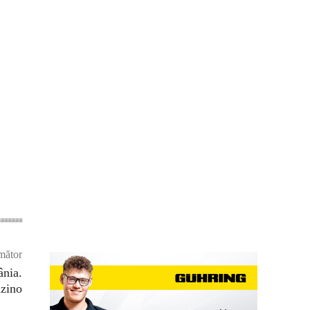
mător
nia.
uzino