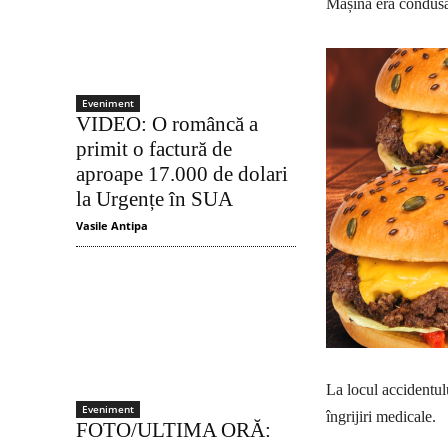
Mașina era condusă 
Eveniment
VIDEO: O româncă a
primit o factură de
aproape 17.000 de dolari
la Urgențe în SUA
Vasile Antipa
La locul accidentul
Eveniment
îngrijiri medicale.
FOTO/ULTIMA ORĂ: