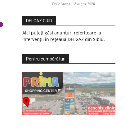
Vasile Antipa
-
8 august 2026
DELGAZ GRID
Aici puteți găsi anunțuri referitoare la
intervenții în rețeaua DELGAZ din Sibiu.
Pentru cumpărături