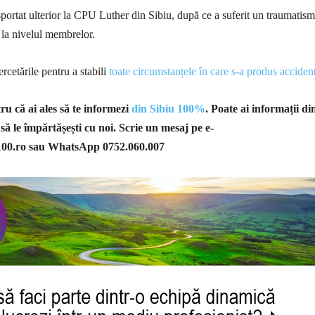
sportat ulterior la CPU Luther din Sibiu, după ce a suferit un traumatism
i la nivelul membrelor.
ercetările pentru a stabili
toate circumstanțele în care s-a produs acciden
u că ai ales să te informezi
din Sibiu 100%
. Poate ai informații di
 să le împărtășești cu noi. Scrie un mesaj pe e-
100.ro
sau WhatsApp 0752.060.007