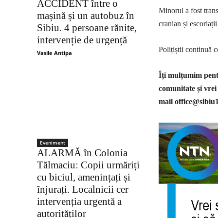
ACCIDENT între o
Minorul a fost tran
mașină și un autobuz în
cranian și escoriați
Sibiu. 4 persoane rănite,
intervenție de urgență
Polițiștii continuă c
Vasile Antipa
Îți mulțumim pentr
comunitate și vrei
mail
office@sibiu
Eveniment
ALARMĂ în Colonia
Tălmaciu: Copii urmăriți
cu biciul, amenințați și
înjurați. Localnicii cer
intervenția urgentă a
autorităților