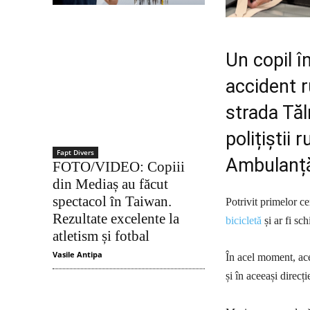
Un copil î
accident r
strada Tăl
polițiștii 
Fapt Divers
Ambulanță
FOTO/VIDEO: Copiii
din Mediaș au făcut
spectacol în Taiwan.
Potrivit primelor ce
Rezultate excelente la
bicicletă
și ar fi sc
atletism și fotbal
Vasile Antipa
În acel moment, ace
și în aceeași direcți