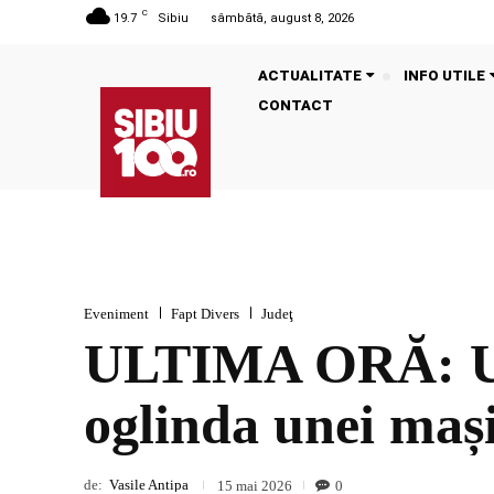
C
19.7
Sibiu
sâmbătă, august 8, 2026
ACTUALITATE
INFO UTILE
CONTACT
Eveniment
Fapt Divers
Judeţ
ULTIMA ORĂ: Un c
oglinda unei mași
de:
Vasile Antipa
0
15 mai 2026