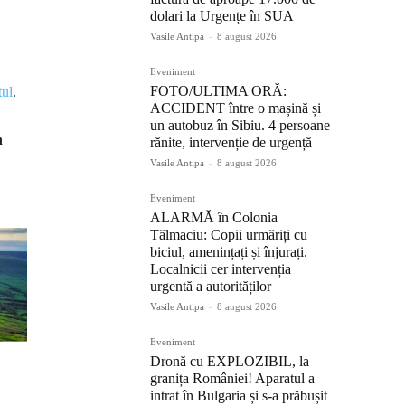
dolari la Urgențe în SUA
Vasile Antipa
-
8 august 2026
Eveniment
FOTO/ULTIMA ORĂ:
tul
.
ACCIDENT între o mașină și
un autobuz în Sibiu. 4 persoane
n
rănite, intervenție de urgență
Vasile Antipa
-
8 august 2026
Eveniment
ALARMĂ în Colonia
Tălmaciu: Copii urmăriți cu
biciul, amenințați și înjurați.
Localnicii cer intervenția
urgentă a autorităților
Vasile Antipa
-
8 august 2026
Eveniment
Dronă cu EXPLOZIBIL, la
granița României! Aparatul a
intrat în Bulgaria și s-a prăbușit