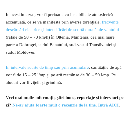
În acest interval, vor fi perioade cu instabilitate atmosferică
accentuată, ce se va manifesta prin averse torențiale,
frecvente
descărcări electrice și intensificări de scurtă durată ale vântului
(rafale de 50 – 70 km/h) în Oltenia, Muntenia, cea mai mare
parte a Dobrogei, sudul Banatului, sud-vestul Transilvaniei și
sudul Moldovei.
În intervale scurte de timp sau prin acumulare
, cantitățile de apă
vor fi de 15 – 25 l/mp și pe arii restrânse de 30 – 50 l/mp. Pe
alocuri vor fi vijelii și grindină.
Vrei mai multe informații, știri bune, reportaje și interviuri pe
zi?
Ne-ar ajuta foarte mult o recenzie de la tine. Intră AICI
.