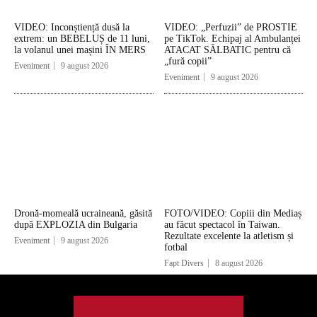
VIDEO: Inconștiență dusă la
VIDEO: „Perfuzii” de PROSTIE
extrem: un BEBELUȘ de 11 luni,
pe TikTok. Echipaj al Ambulanței
la volanul unei mașini ÎN MERS
ATACAT SĂLBATIC pentru că
„fură copii”
Eveniment
9 august 2026
Eveniment
9 august 2026
Dronă-momeală ucraineană, găsită
FOTO/VIDEO: Copiii din Mediaș
după EXPLOZIA din Bulgaria
au făcut spectacol în Taiwan.
Rezultate excelente la atletism și
Eveniment
9 august 2026
fotbal
Fapt Divers
8 august 2026