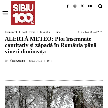
Eveniment
Fapt Divers
Info utile
Judeţ
Actualizat:
8 mai 2025
ALERTĂ METEO: Ploi însemnate
cantitativ și zăpadă în România până
vineri dimineața
de:
Vasile Antipa
8 mai 2025
0