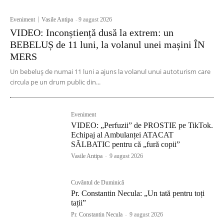
Eveniment
Vasile Antipa
-
9 august 2026
VIDEO: Inconștiență dusă la extrem: un
BEBELUȘ de 11 luni, la volanul unei mașini ÎN
MERS
Un bebeluș de numai 11 luni a ajuns la volanul unui autoturism care
circula pe un drum public din...
Eveniment
VIDEO: „Perfuzii” de PROSTIE pe TikTok.
Echipaj al Ambulanței ATACAT
SĂLBATIC pentru că „fură copii”
Vasile Antipa
-
9 august 2026
Cuvântul de Duminică
Pr. Constantin Necula: „Un tată pentru toți
tații”
Pr. Constantin Necula
-
9 august 2026