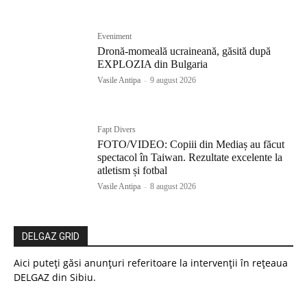
Eveniment
Dronă-momeală ucraineană, găsită după
EXPLOZIA din Bulgaria
Vasile Antipa
-
9 august 2026
Fapt Divers
FOTO/VIDEO: Copiii din Mediaș au făcut
spectacol în Taiwan. Rezultate excelente la
atletism și fotbal
Vasile Antipa
-
8 august 2026
DELGAZ GRID
Aici puteți găsi anunțuri referitoare la intervenții în rețeaua
DELGAZ din Sibiu.