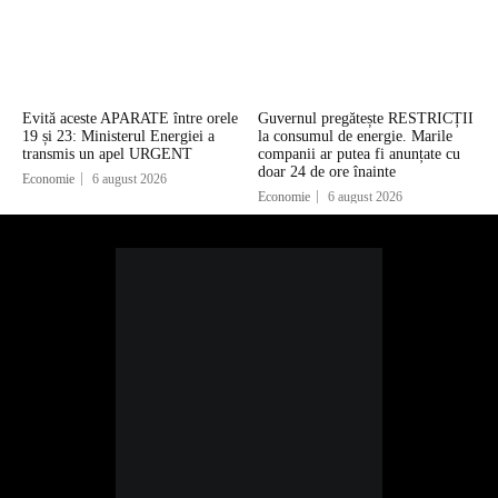
Evită aceste APARATE între orele
Guvernul pregătește RESTRICȚII
19 și 23: Ministerul Energiei a
la consumul de energie. Marile
transmis un apel URGENT
companii ar putea fi anunțate cu
doar 24 de ore înainte
Economie
6 august 2026
Economie
6 august 2026