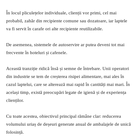
În locul pliculețelor individuale, clienții vor primi, cel mai
probabil, zahăr din recipiente comune sau dozatoare, iar laptele
va fi servit în carafe ori alte recipiente reutilizabile.
De asemenea, sistemele de autoservire ar putea deveni tot mai
frecvente în hoteluri și cafenele.
Această tranziție ridică însă și semne de întrebare. Unii operatori
din industrie se tem de creșterea risipei alimentare, mai ales în
cazul laptelui, care se alterează mai rapid în cantități mai mari. În
același timp, există preocupări legate de igienă și de experiența
clienților.
Cu toate acestea, obiectivul principal rămâne clar: reducerea
volumului uriaș de deșeuri generate anual de ambalajele de unică
folosință.