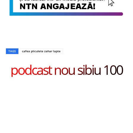
TAGS
cafea pliculete zahar lapte
podcast nou sibiu 100