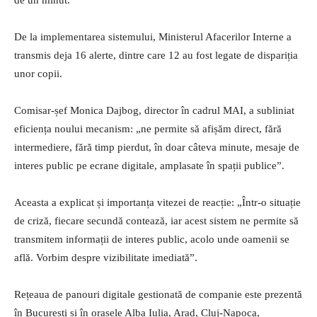
De la implementarea sistemului, Ministerul Afacerilor Interne a
transmis deja 16 alerte, dintre care 12 au fost legate de dispariția
unor copii.
Comisar-șef Monica Dajbog, director în cadrul MAI, a subliniat
eficiența noului mecanism: „ne permite să afișăm direct, fără
intermediere, fără timp pierdut, în doar câteva minute, mesaje de
interes public pe ecrane digitale, amplasate în spații publice”.
Aceasta a explicat și importanța vitezei de reacție: „Într-o situație
de criză, fiecare secundă contează, iar acest sistem ne permite să
transmitem informații de interes public, acolo unde oamenii se
află. Vorbim despre vizibilitate imediată”.
Rețeaua de panouri digitale gestionată de companie este prezentă
în București și în orașele Alba Iulia, Arad, Cluj-Napoca,