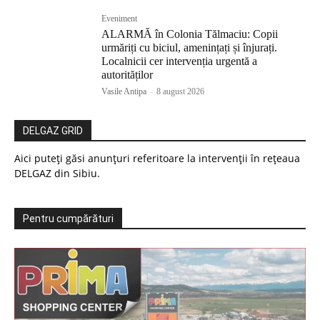
Eveniment
ALARMĂ în Colonia Tălmaciu: Copii
urmăriți cu biciul, amenințați și înjurați.
Localnicii cer intervenția urgentă a
autorităților
Vasile Antipa
-
8 august 2026
DELGAZ GRID
Aici puteți găsi anunțuri referitoare la intervenții în rețeaua
DELGAZ din Sibiu.
Pentru cumpărături