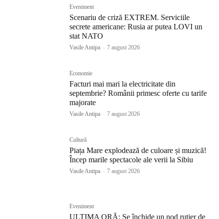
Eveniment
Scenariu de criză EXTREM. Serviciile
secrete americane: Rusia ar putea LOVI un
stat NATO
Vasile Antipa
-
7 august 2026
Economie
Facturi mai mari la electricitate din
septembrie? Românii primesc oferte cu tarife
majorate
Vasile Antipa
-
7 august 2026
Cultură
Piața Mare explodează de culoare și muzică!
Încep marile spectacole ale verii la Sibiu
Vasile Antipa
-
7 august 2026
Eveniment
ULTIMA ORĂ: Se închide un nod rutier de