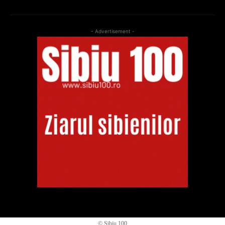
- Advertisement -
© Sibiu 100