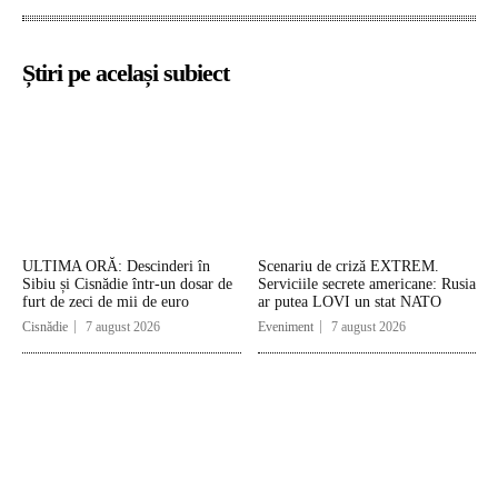
Știri pe același subiect
ULTIMA ORĂ: Descinderi în
Scenariu de criză EXTREM.
Sibiu și Cisnădie într-un dosar de
Serviciile secrete americane: Rusia
furt de zeci de mii de euro
ar putea LOVI un stat NATO
Cisnădie
7 august 2026
Eveniment
7 august 2026