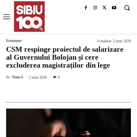
Eveniment
Actualizat:
2 iunie 2026
CSM respinge proiectul de salarizare
al Guvernului Bolojan și cere
excluderea magistraților din lege
de:
Dana A
2 iunie 2026
0