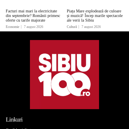
Facturi mai mari la electricitate
Piața Mare explodează de culoare
din septembrie? Românii primesc
și muzică! Încep marile spectacole
oferte cu tarife majorate
ale verii la Sibiu
Economie
7 august 2026
Cultură
7 august 2026
Linkuri