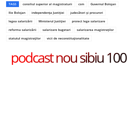
TAGS
consiliul superior al magistraturii
csm
Guvernul Bolojan
Ilie Bolojan
independența Justiției
judecători și procurori
legea salarizării
Ministerul Justiției
proiect lege salarizare
reforma salarizării
salarizare bugetari
salarizarea magistraților
statutul magistraților
vicii de neconstituționalitate
podcast nou sibiu 100