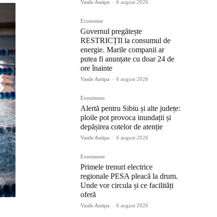
Vasile Antipa
-
6 august 2026
Economie
Guvernul pregătește
RESTRICȚII la consumul de
energie. Marile companii ar
putea fi anunțate cu doar 24 de
ore înainte
Vasile Antipa
-
6 august 2026
Eveniment
Alertă pentru Sibiu și alte județe:
ploile pot provoca inundații și
depășirea cotelor de atenție
Vasile Antipa
-
6 august 2026
Eveniment
Primele trenuri electrice
regionale PESA pleacă la drum.
Unde vor circula și ce facilități
oferă
Vasile Antipa
-
6 august 2026