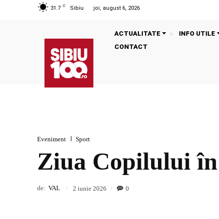
C
31.7
Sibiu
joi, august 6, 2026
ACTUALITATE
INFO UTILE
CONTACT
Eveniment
Sport
Ziua Copilului în
de:
VAL
0
2 iunie 2026