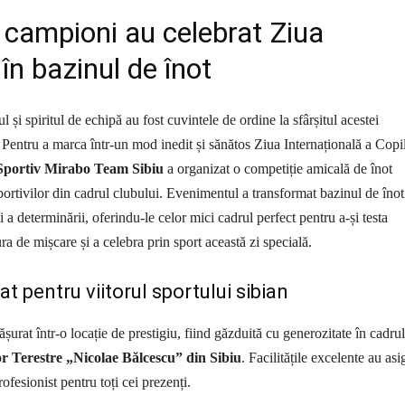
 campioni au celebrat Ziua
 în bazinul de înot
 și spiritul de echipă au fost cuvintele de ordine la sfârșitul acestei
 Pentru a marca într-un mod inedit și sănătos Ziua Internațională a Copil
 Sportiv Mirabo Team Sibiu
a organizat o competiție amicală de înot
portivilor din cadrul clubului. Evenimentul a transformat bazinul de înot 
i a determinării, oferindu-le celor mici cadrul perfect pentru a-și testa
cura de mișcare și a celebra prin sport această zi specială.
t pentru viitorul sportului sibian
șurat într-o locație de prestigiu, fiind găzduită cu generozitate în cadrul
r Terestre „Nicolae Bălcescu” din Sibiu
. Facilitățile excelente au asi
ofesionist pentru toți cei prezenți.