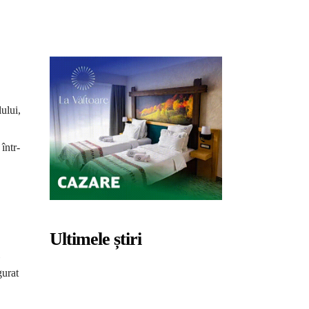
ului,
într-
Ultimele știri
gurat