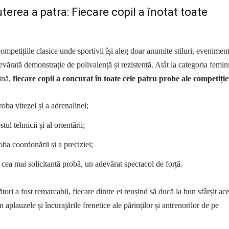
uterea a patra: Fiecare copil a înotat toate
mpetițiile clasice unde sportivii își aleg doar anumite stiluri, evenimen
vărată demonstrație de polivalență și rezistență. Atât la categoria femin
lină,
fiecare copil a concurat în toate cele patru probe ale competiție
oba vitezei și a adrenalinei;
stul tehnicii și al orientării;
ba coordonării și a preciziei;
cea mai solicitantă probă, un adevărat spectacol de forță.
ători a fost remarcabil, fiecare dintre ei reușind să ducă la bun sfârșit ace
 aplauzele și încurajările frenetice ale părinților și antrenorilor de pe