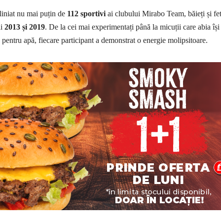
liniat nu mai puțin de
112 sportivi
ai clubului Mirabo Team, băieți și fet
ii
2013 și 2019
. De la cei mai experimentați până la micuții care abia își
pentru apă, fiecare participant a demonstrat o energie molipsitoare.