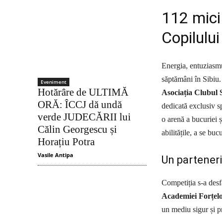
112 mici
Copilului
Energia, entuziasmul
săptămâni în Sibiu.
Eveniment
Hotărâre de ULTIMĂ
Asociația Clubul
ORĂ: ÎCCJ dă undă
dedicată exclusiv s
verde JUDECĂRII lui
o arenă a bucuriei ș
Călin Georgescu și
abilitățile, a se bu
Horațiu Potra
Vasile Antipa
Un parteneria
Competiția s-a desfă
Academiei Forțelo
un mediu sigur și pr