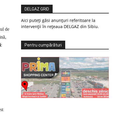
DELGAZ GRID
Aici puteți găsi anunțuri referitoare la
intervenții în rețeaua DELGAZ din Sibiu.
tul de
ină,
i
:
Pentru cumpărături
st