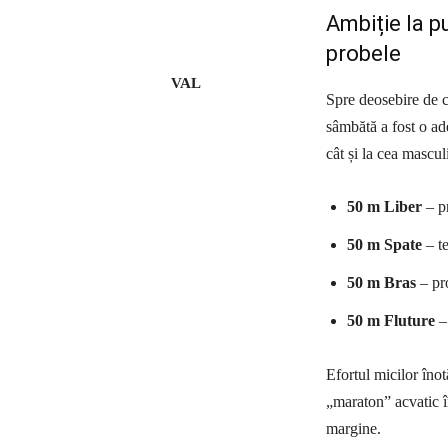
Ambiție la p
probele
VAL
Spre deosebire de co
sâmbătă a fost o ade
cât și la cea mascu
50 m Liber
– pr
50 m Spate
– te
50 m Bras
– pro
50 m Fluture
– 
Efortul micilor înot
„maraton” acvatic în
margine.