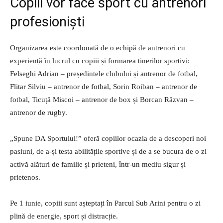
Copiii vor face sport cu antrenori
profesioniști
Organizarea este coordonată de o echipă de antrenori cu
experiență în lucrul cu copiii și formarea tinerilor sportivi:
Felseghi Adrian – președintele clubului și antrenor de fotbal,
Flitar Silviu – antrenor de fotbal, Sorin Roiban – antrenor de
fotbal, Ticuță Miscoi – antrenor de box și Borcan Răzvan –
antrenor de rugby.
„Spune DA Sportului!” oferă copiilor ocazia de a descoperi noi
pasiuni, de a-și testa abilitățile sportive și de a se bucura de o zi
activă alături de familie și prieteni, într-un mediu sigur și
prietenos.
Pe 1 iunie, copiii sunt așteptați în Parcul Sub Arini pentru o zi
plină de energie, sport și distracție.