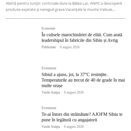
Alertă pentru turiști: controale dure la Bâlea Lac. ANPC a descoperit
produse expirate și nereguli grave.Vacanțele la munte trebuie...
Economie
În culisele marochinăriei de elită. Cum arată
leadershipul în fabricile din Sibiu și Avrig
Publicitate
-
6 august 2026
Eveniment
Sibiul a ajuns, joi, la 37°C resimțite.
Temperaturile au trecut de 40 de grade în mai
multe orașe
Vasile Antipa
-
6 august 2026
Eveniment
Te-ai întors din străinătate? AJOFM Sibiu te
pune în legătură cu angajatorii
Vasile Antipa
-
6 august 2026