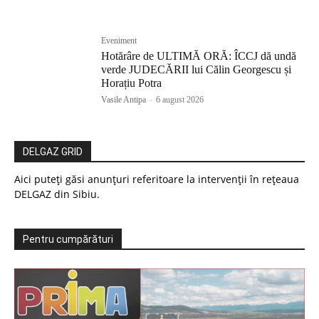
Eveniment
Hotărâre de ULTIMĂ ORĂ: ÎCCJ dă undă
verde JUDECĂRII lui Călin Georgescu și
Horațiu Potra
Vasile Antipa
-
6 august 2026
DELGAZ GRID
Aici puteți găsi anunțuri referitoare la intervenții în rețeaua
DELGAZ din Sibiu.
Pentru cumpărături