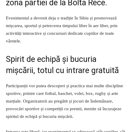
zona pârtiei de la Bolta Rece.
Evenimentul a devenit deja o tradiție în Sibiu și promovează
mișcarea, sportul și petrecerea timpului liber în aer liber, prin
activități interactive și concursuri dedicate copiilor de toate
vârstele.
Spirit de echipă și bucuria
mișcării, totul cu intrare gratuită
Participanții vor putea descoperi și practica mai multe discipline
sportive, printre care fotbal, baschet, volei, box, rugby și arte
marțiale. Organizatorii au pregătit și jocuri de îndemânare,
provocări sportive și competiții cu premii, menite să încurajeze
spiritul de echipă și bucuria mișcării.
Intrarea este liberă, iar evenimentul se adresează atât copiilor, cât