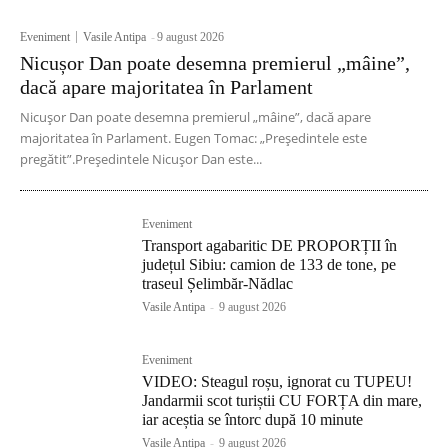
Eveniment
Vasile Antipa
-
9 august 2026
Nicușor Dan poate desemna premierul „mâine”,
dacă apare majoritatea în Parlament
Nicușor Dan poate desemna premierul „mâine”, dacă apare
majoritatea în Parlament. Eugen Tomac: „Președintele este
pregătit”.Președintele Nicușor Dan este...
Eveniment
Transport agabaritic DE PROPORȚII în
județul Sibiu: camion de 133 de tone, pe
traseul Șelimbăr-Nădlac
Vasile Antipa
-
9 august 2026
Eveniment
VIDEO: Steagul roșu, ignorat cu TUPEU!
Jandarmii scot turiștii CU FORȚA din mare,
iar aceștia se întorc după 10 minute
Vasile Antipa
-
9 august 2026