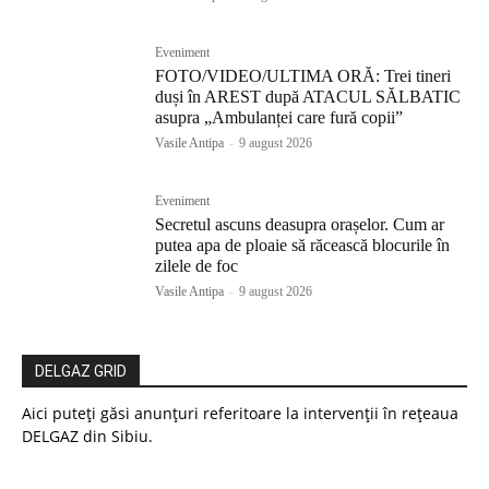
Eveniment
FOTO/VIDEO/ULTIMA ORĂ: Trei tineri
duși în AREST după ATACUL SĂLBATIC
asupra „Ambulanței care fură copii”
Vasile Antipa
-
9 august 2026
Eveniment
Secretul ascuns deasupra orașelor. Cum ar
putea apa de ploaie să răcească blocurile în
zilele de foc
Vasile Antipa
-
9 august 2026
DELGAZ GRID
Aici puteți găsi anunțuri referitoare la intervenții în rețeaua
DELGAZ din Sibiu.