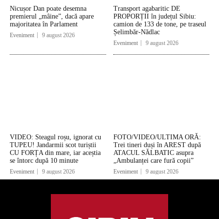
Nicușor Dan poate desemna
Transport agabaritic DE
premierul „mâine”, dacă apare
PROPORȚII în județul Sibiu:
majoritatea în Parlament
camion de 133 de tone, pe traseul
Șelimbăr-Nădlac
Eveniment
9 august 2026
Eveniment
9 august 2026
VIDEO: Steagul roșu, ignorat cu
FOTO/VIDEO/ULTIMA ORĂ:
TUPEU! Jandarmii scot turiștii
Trei tineri duși în AREST după
CU FORȚA din mare, iar aceștia
ATACUL SĂLBATIC asupra
se întorc după 10 minute
„Ambulanței care fură copii”
Eveniment
9 august 2026
Eveniment
9 august 2026