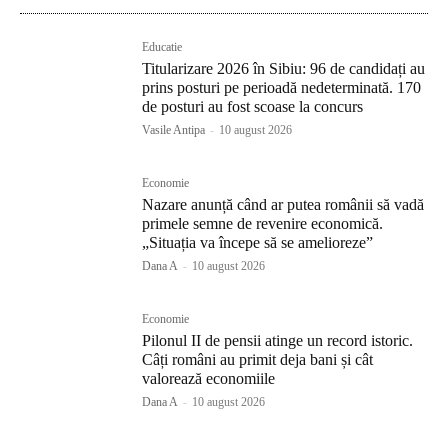
Educatie
Titularizare 2026 în Sibiu: 96 de candidați au
prins posturi pe perioadă nedeterminată. 170
de posturi au fost scoase la concurs
Vasile Antipa
-
10 august 2026
Economie
Nazare anunță când ar putea românii să vadă
primele semne de revenire economică.
„Situația va începe să se amelioreze”
Dana A
-
10 august 2026
Economie
Pilonul II de pensii atinge un record istoric.
Câți români au primit deja bani și cât
valorează economiile
Dana A
-
10 august 2026