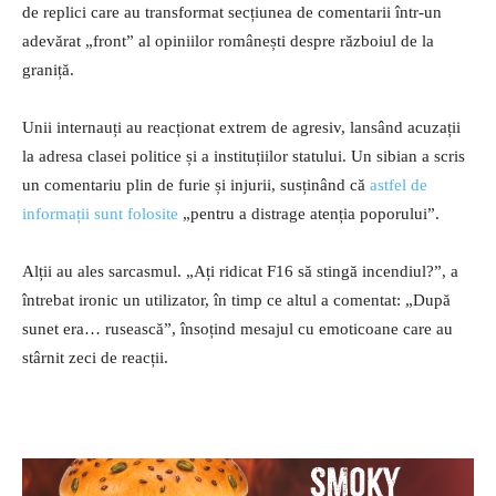
de replici care au transformat secțiunea de comentarii într-un
adevărat „front” al opiniilor românești despre războiul de la
graniță.
Unii internauți au reacționat extrem de agresiv, lansând acuzații
la adresa clasei politice și a instituțiilor statului. Un sibian a scris
un comentariu plin de furie și injurii, susținând că
astfel de
informații sunt folosite
„pentru a distrage atenția poporului”.
Alții au ales sarcasmul. „Ați ridicat F16 să stingă incendiul?”, a
întrebat ironic un utilizator, în timp ce altul a comentat: „După
sunet era… rusească”, însoțind mesajul cu emoticoane care au
stârnit zeci de reacții.