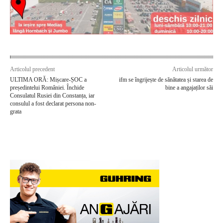
Articolul precedent
Articolul următor
ULTIMA ORĂ: Mișcare-ȘOC a
ifm se îngrijește de sănătatea și starea de
președintelui României. Închide
bine a angajaților săi
Consulatul Rusiei din Constanța, iar
consulul a fost declarat persona non-
grata