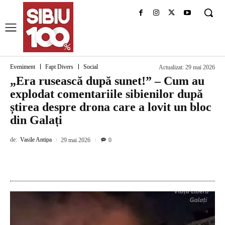
Eveniment
Fapt Divers
Social
Actualizat:
29 mai 2026
„Era rusească după sunet!” – Cum au
explodat comentariile sibienilor după
știrea despre drona care a lovit un bloc
din Galați
de:
Vasile Antipa
29 mai 2026
0