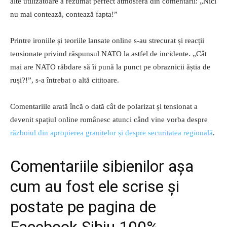
alte utilizatoare a rezumat perfect atmosfera din comentarii: „Nici
nu mai contează, contează fapta!”
Printre ironiile și teoriile lansate online s-au strecurat și reacții
tensionate privind răspunsul NATO la astfel de incidente. „Cât
mai are NATO răbdare să îi pună la punct pe obraznicii ăștia de
ruși?!”, s-a întrebat o altă cititoare.
Comentariile arată încă o dată cât de polarizat și tensionat a
devenit spațiul online românesc atunci când vine vorba despre
războiul din apropierea granițelor și despre securitatea regională
.
Comentariile sibienilor așa
cum au fost ele scrise și
postate pe pagina de
Facebook Sibiu 100%