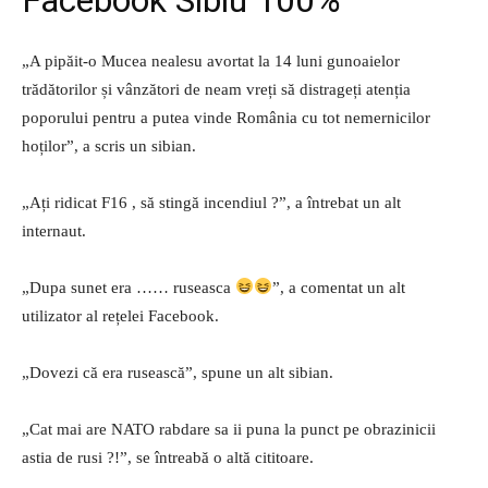
„A pipăit-o Mucea nealesu avortat la 14 luni gunoaielor
trădătorilor și vânzători de neam vreți să distrageți atenția
poporului pentru a putea vinde România cu tot nemernicilor
hoților”, a scris un sibian.
„Ați ridicat F16 , să stingă incendiul ?”, a întrebat un alt
internaut.
„Dupa sunet era …… ruseasca
”, a comentat un alt
utilizator al rețelei Facebook.
„Dovezi că era rusească”, spune un alt sibian.
„Cat mai are NATO rabdare sa ii puna la punct pe obrazinicii
astia de rusi ?!”, se întreabă o altă cititoare.