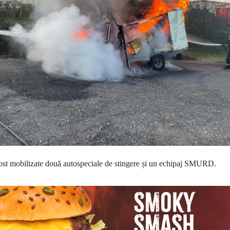
fost mobilizate două autospeciale de stingere și un echipaj SMURD.