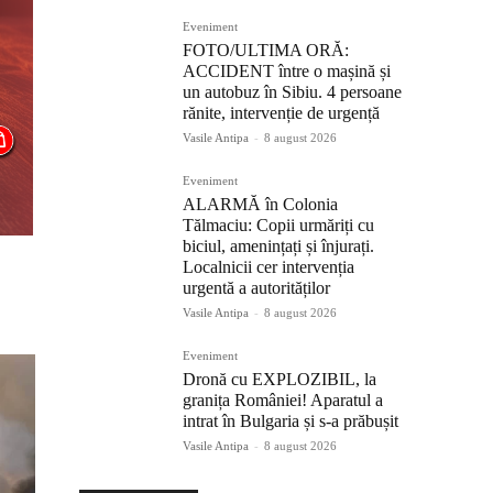
Eveniment
FOTO/ULTIMA ORĂ:
ACCIDENT între o mașină și
un autobuz în Sibiu. 4 persoane
rănite, intervenție de urgență
Vasile Antipa
-
8 august 2026
Eveniment
ALARMĂ în Colonia
Tălmaciu: Copii urmăriți cu
biciul, amenințați și înjurați.
Localnicii cer intervenția
urgentă a autorităților
Vasile Antipa
-
8 august 2026
Eveniment
Dronă cu EXPLOZIBIL, la
granița României! Aparatul a
intrat în Bulgaria și s-a prăbușit
Vasile Antipa
-
8 august 2026