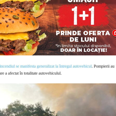
incendiul se manifesta generalizat la întregul autovehicul
. Pompierii au
re a afectat în totalitate autovehiculul.