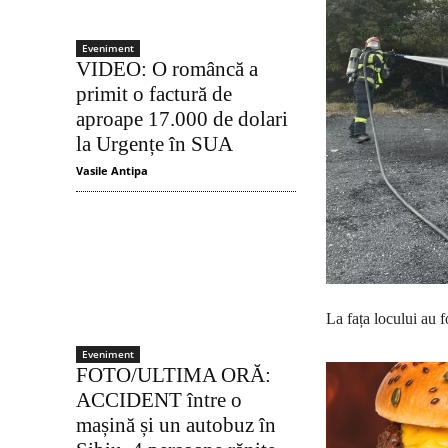
Eveniment
VIDEO: O româncă a
primit o factură de
aproape 17.000 de dolari
la Urgențe în SUA
Vasile Antipa
La fața locului au 
Eveniment
FOTO/ULTIMA ORĂ:
ACCIDENT între o
mașină și un autobuz în