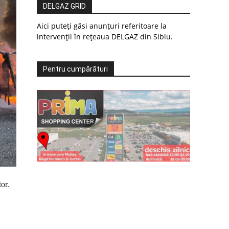
DELGAZ GRID
Aici puteți găsi anunțuri referitoare la
intervenții în rețeaua DELGAZ din Sibiu.
Pentru cumpărături
or.