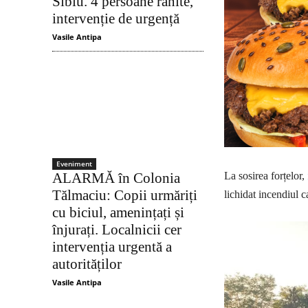
Sibiu. 4 persoane rănite,
intervenție de urgență
Vasile Antipa
Eveniment
ALARMĂ în Colonia
La sosirea forțelor,
Tălmaciu: Copii urmăriți
lichidat incendiul ca
cu biciul, amenințați și
înjurați. Localnicii cer
intervenția urgentă a
autorităților
Vasile Antipa