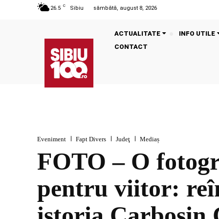
C
26.5
Sibiu
sâmbătă, august 8, 2026
ACTUALITATE
INFO UTILE
CONTACT
Eveniment
Fapt Divers
Judeţ
Mediaș
FOTO – O fotogra
pentru viitor: re
istoria Carbosin