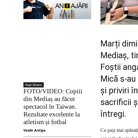
Marți dimi
Mediaș, ti
Foștii ang
Mică s-au 
Fapt Divers
și priviri
FOTO/VIDEO: Copiii
din Mediaș au făcut
sacrificii 
spectacol în Taiwan.
întregi.
Rezultate excelente la
atletism și fotbal
Cu pași mai apăsați 
Vasile Antipa