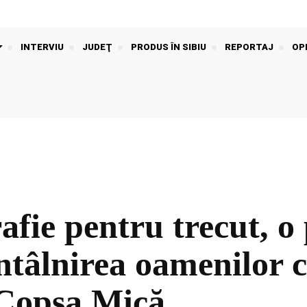
INTERVIU
JUDEŢ
PRODUS ÎN SIBIU
REPORTAJ
OPI
fie pentru trecut, o
întâlnirea oamenilor c
 Copșa Mică