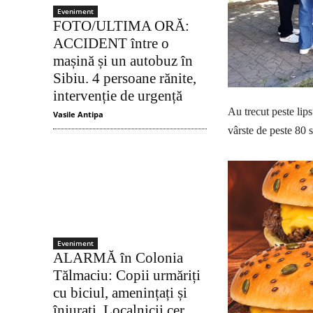
Eveniment
FOTO/ULTIMA ORĂ:
ACCIDENT între o
mașină și un autobuz în
Sibiu. 4 persoane rănite,
intervenție de urgență
Au trecut peste lipsu
Vasile Antipa
vârste de peste 80 
Eveniment
ALARMĂ în Colonia
Tălmaciu: Copii urmăriți
cu biciul, amenințați și
înjurați. Localnicii cer