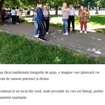
au făcut tradiționala fotografie de grup, o imagine care păstrează vie
ții de oameni puternici și demni.
ontinuat la un local din zonă, unde poveștile au curs ore întregi, printre
amintiri neprețuite.