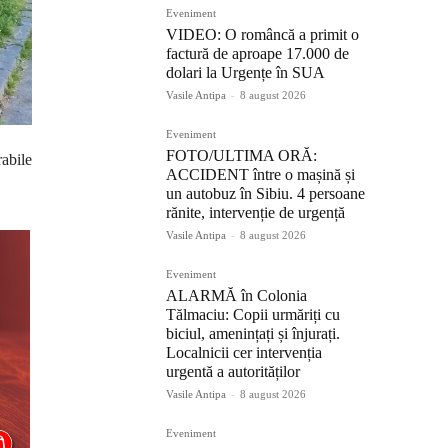
Eveniment
VIDEO: O româncă a primit o
factură de aproape 17.000 de
dolari la Urgențe în SUA
Vasile Antipa
-
8 august 2026
Eveniment
FOTO/ULTIMA ORĂ:
rabile
ACCIDENT între o mașină și
un autobuz în Sibiu. 4 persoane
rănite, intervenție de urgență
Vasile Antipa
-
8 august 2026
Eveniment
ALARMĂ în Colonia
Tălmaciu: Copii urmăriți cu
biciul, amenințați și înjurați.
Localnicii cer intervenția
urgentă a autorităților
Vasile Antipa
-
8 august 2026
Eveniment