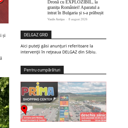
Dronă cu EXPLOZIBIL, la
granița României! Aparatul a
intrat în Bulgaria și s-a prăbușit
Vasile Antipa
-
8 august 2026
DELGAZ GRID
i și
Aici puteți găsi anunțuri referitoare la
intervenții în rețeaua DELGAZ din Sibiu.
ță
Pentru cumpărături