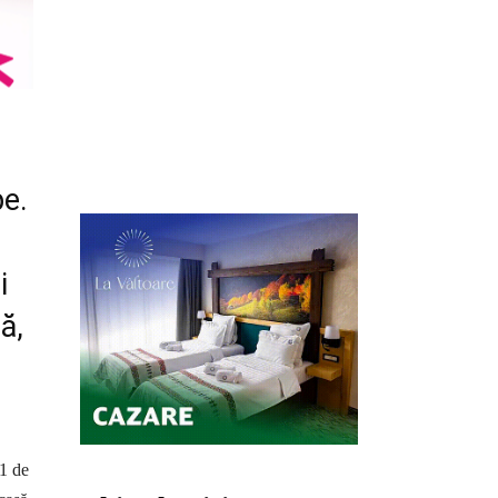
pe.
i
ă,
91 de