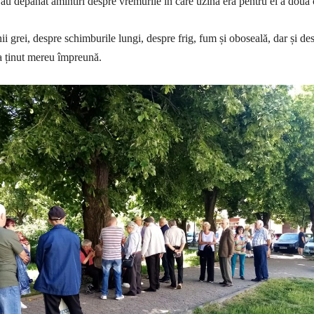
 au depănat amintiri despre vremurile în care uzina era pentru ei a doua 
i grei, despre schimburile lungi, despre frig, fum și oboseală, dar și de
-a ținut mereu împreună.