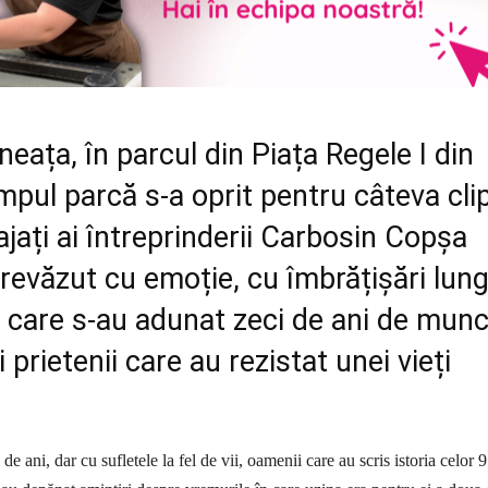
neața, în parcul din Piața Regele I din
mpul parcă s-a oprit pentru câteva cli
ajați ai întreprinderii Carbosin Copșa
revăzut cu emoție, cu îmbrățișări lung
 în care s-au adunat zeci de ani de munc
și prietenii care au rezistat unei vieți
de ani, dar cu sufletele la fel de vii, oamenii care au scris istoria celor 