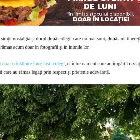
u simțit nostalgia și dorul după colegii care nu mai sunt, după anii tinereți
rămas acum doar în fotografii și în inimile lor.
doar o întâlnire între foști colegi
, ci între oameni care au împărțit o via
 care au rămas legați prin respect și prietenie adevărată.