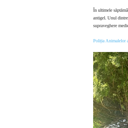
În ultimele săptămâ
antigel. Unul dintre
supraveghere medic
Poliția Animalelor a