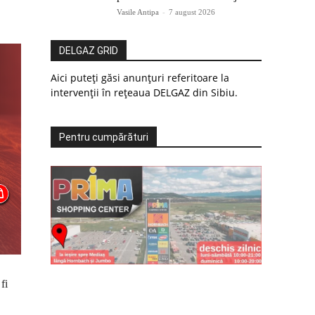
Vasile Antipa
-
7 august 2026
DELGAZ GRID
Aici puteți găsi anunțuri referitoare la
intervenții în rețeaua DELGAZ din Sibiu.
Pentru cumpărături
fi