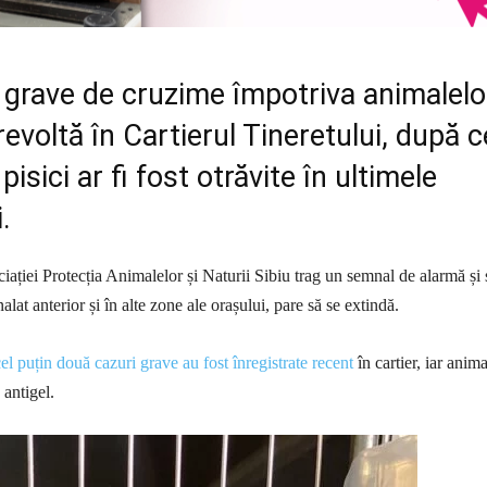
 grave de cruzime împotriva animalelo
evoltă în Cartierul Tineretului, după c
isici ar fi fost otrăvite în ultimele
.
iației Protecția Animalelor și Naturii Sibiu trag un semnal de alarmă și
at anterior și în alte zone ale orașului, pare să se extindă.
cel puțin două cazuri grave au fost înregistrate recent
în cartier, iar anima
u antigel.