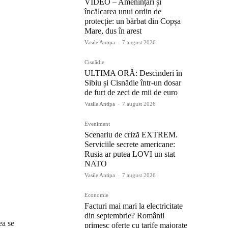
VIDEO – Amenințări și
încălcarea unui ordin de
protecție: un bărbat din Copșa
Mare, dus în arest
Vasile Antipa
-
7 august 2026
Cisnădie
ULTIMA ORĂ: Descinderi în
Sibiu și Cisnădie într-un dosar
de furt de zeci de mii de euro
Vasile Antipa
-
7 august 2026
Eveniment
Scenariu de criză EXTREM.
Serviciile secrete americane:
Rusia ar putea LOVI un stat
NATO
Vasile Antipa
-
7 august 2026
Economie
Facturi mai mari la electricitate
din septembrie? Românii
ea se
primesc oferte cu tarife majorate