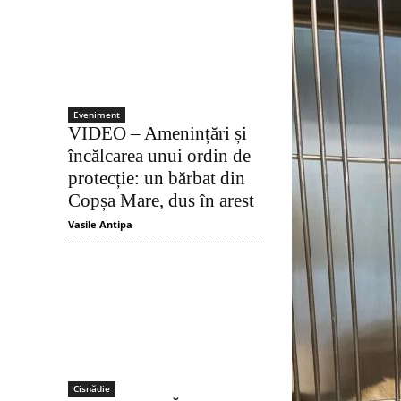
Eveniment
VIDEO – Amenințări și
încălcarea unui ordin de
protecție: un bărbat din
Copșa Mare, dus în arest
Vasile Antipa
Cisnădie