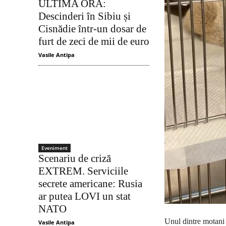
ULTIMA ORĂ:
Descinderi în Sibiu și
Cisnădie într-un dosar de
furt de zeci de mii de euro
Vasile Antipa
Eveniment
Scenariu de criză
EXTREM. Serviciile
secrete americane: Rusia
ar putea LOVI un stat
NATO
Unul dintre motani n
Vasile Antipa