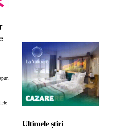
r
e
 spun
lele
Ultimele știri