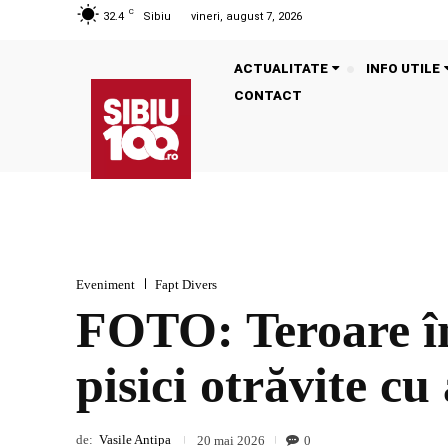
C
32.4
Sibiu
vineri, august 7, 2026
ACTUALITATE
INFO UTILE
CONTACT
Eveniment
Fapt Divers
FOTO: Teroare în
pisici otrăvite cu
de:
Vasile Antipa
0
20 mai 2026