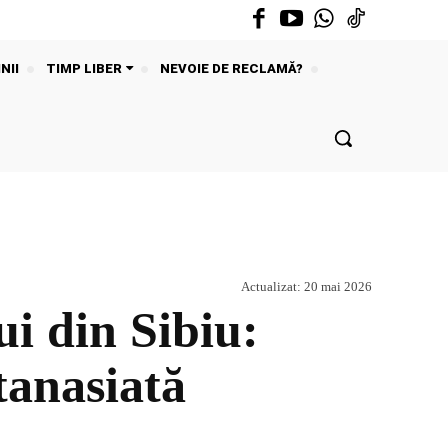
NII
TIMP LIBER
NEVOIE DE RECLAMĂ?
Actualizat:
20 mai 2026
i din Sibiu:
utanasiată