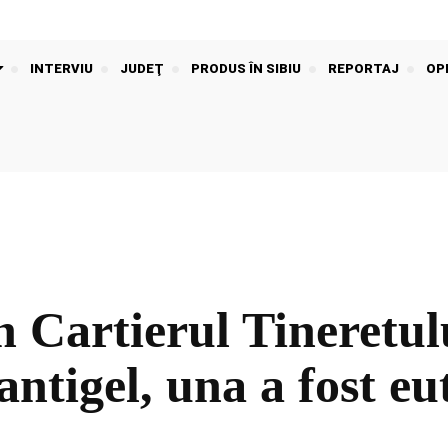
INTERVIU
JUDEŢ
PRODUS ÎN SIBIU
REPORTAJ
OPI
 Cartierul Tineretulu
 antigel, una a fost e