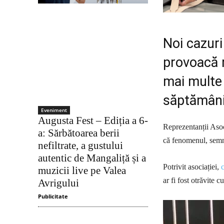
Noi cazuri
provoacă r
mai multe p
săptămâni
Eveniment
Augusta Fest – Ediția a 6-
Reprezentanții Asoc
a: Sărbătoarea berii
că fenomenul, semnal
nefiltrate, a gustului
autentic de Mangaliță și a
Potrivit asociației,
muzicii live pe Valea
ar fi fost otrăvite c
Avrigului
Publicitate