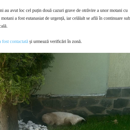
ni au avut loc cel puțin două cazuri grave de otrăvire a unor motani cu
 motani a fost eutanasiat de urgență, iar celălalt se află în continuare su
ală.
 fost contactată
și urmează verificări în zonă.