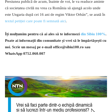
Presiunea publică de acum, înainte de vot, le va readuce aminte
că societatea civilă nu vrea ca România să ajungă acolo unde
este Ungaria după cei 16 ani de regim Viktor Orbán”, se arată în
textul petiției care poate fi semnată aici
.
Îți mulțumim pentru că ai ales să te informezi
din Sibiu 100%
.
Poate ai informații din comunitate și vrei să le împărtășești cu
noi. Scrie un mesaj pe e-mail
office@sibiu100.ro
sau
WhatsApp 0752.060.007