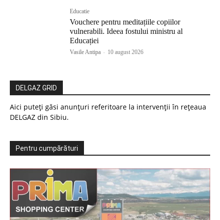
Educatie
Vouchere pentru meditațiile copiilor
vulnerabili. Ideea fostului ministru al
Educației
Vasile Antipa
-
10 august 2026
DELGAZ GRID
Aici puteți găsi anunțuri referitoare la intervenții în rețeaua
DELGAZ din Sibiu.
Pentru cumpărături