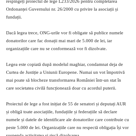
respingeți proiectul de lege L233/2026 pentru completarea
Ordonanței Guvernului nr. 26/2000 cu privire la asociații și
fundații.
Dacă legea trece, ONG-urile vor fi obligate să publice numele
donatorilor care fac donații mai mari de 5.000 de lei, iar
organizațiile care nu se conformează vor fi dizolvate.
Legea este copiată după modelul maghiar, condamnat deja de
Curtea de Justiție a Uniunii Europene. Numai un vot împotrivă
mai poate să blocheze transformarea României într-un stat în
care societatea civilă funcționează doar cu acordul puterii.
Proiectul de lege a fost inițiat de 55 de senatori și deputați AUR
și obligă toate asociațiile, fundațiile și federațiile să declare
numele și datele de identificare ale donatorilor care contribuie cu
peste 5.000 de lei. Organizațiile care nu respectă obligația își vor
suspenda activitatea și riscă dizolvarea.