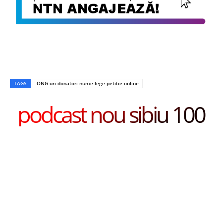
TAGS
ONG-uri donatori nume lege petitie online
podcast nou sibiu 100