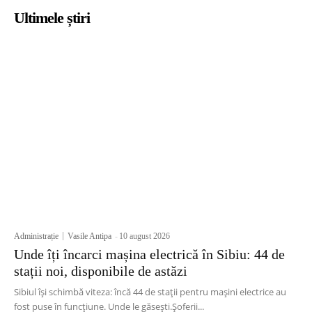
Ultimele știri
Administrație
Vasile Antipa
-
10 august 2026
Unde îți încarci mașina electrică în Sibiu: 44 de
stații noi, disponibile de astăzi
Sibiul își schimbă viteza: încă 44 de stații pentru mașini electrice au
fost puse în funcțiune. Unde le găsești.Șoferii...