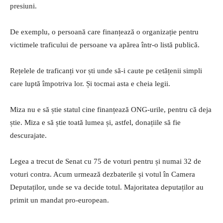
presiuni.
De exemplu, o persoană care finanțează o organizație pentru
victimele traficului de persoane va apărea într-o listă publică.
Rețelele de traficanți vor ști unde să-i caute pe cetățenii simpli
care luptă împotriva lor. Și tocmai asta e cheia legii.
Miza nu e să știe statul cine finanțează ONG-urile, pentru că deja
știe. Miza e să știe toată lumea și, astfel, donațiile să fie
descurajate.
Legea a trecut de Senat cu 75 de voturi pentru și numai 32 de
voturi contra. Acum urmează dezbaterile și votul în Camera
Deputaților, unde se va decide totul. Majoritatea deputaților au
primit un mandat pro-european.