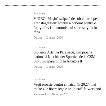
Eveniment
VIDEO: Mașină scăpată de sub control pe
Transfăgărășan: șoferul a coborât pentru o
fotografie, iar autoturismul s-a rostogolit în
râpă
Dana A
-
10 august 2026
Eveniment
Sibianca Adelina Paralescu, campioană
națională la echitație: Sportiva de la CSM
Sibiu își apără titlul la Amatori II
Dana A
-
10 august 2026
Eveniment
Vești proaste pentru angajați: în 2027, mai
multe zile libere legale se „pierd” în weekend
Vasile Antipa
-
10 august 2026