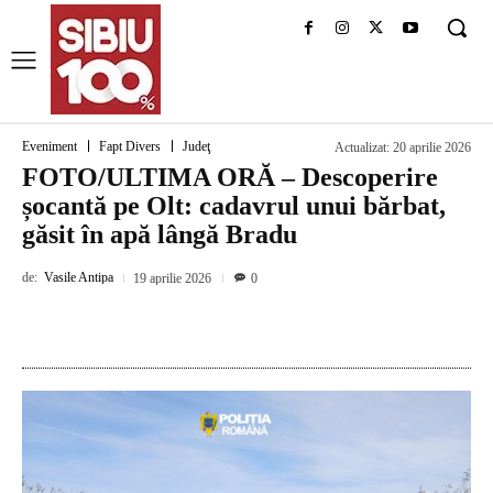
Eveniment
Fapt Divers
Judeţ
Actualizat:
20 aprilie 2026
FOTO/ULTIMA ORĂ – Descoperire
șocantă pe Olt: cadavrul unui bărbat,
găsit în apă lângă Bradu
de:
Vasile Antipa
19 aprilie 2026
0