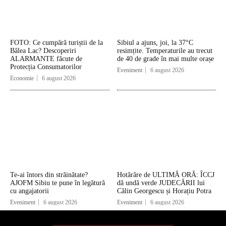
FOTO: Ce cumpără turiștii de la
Sibiul a ajuns, joi, la 37°C
Bâlea Lac? Descoperiri
resimțite. Temperaturile au trecut
ALARMANTE făcute de
de 40 de grade în mai multe orașe
Protecția Consumatorilor
Eveniment
6 august 2026
Economie
6 august 2026
Te-ai întors din străinătate?
Hotărâre de ULTIMĂ ORĂ: ÎCCJ
AJOFM Sibiu te pune în legătură
dă undă verde JUDECĂRII lui
cu angajatorii
Călin Georgescu și Horațiu Potra
Eveniment
6 august 2026
Eveniment
6 august 2026