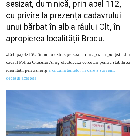
sesizat, duminică, prin apel 112,
cu privire la prezența cadavrului
unui bărbat în albia râului Olt, în
apropierea localității Bradu.
„Echipajele ISU Sibiu au extras persoana din apă, iar polițiștii din
cadrul Poliția Orașului Avrig efectuează cercetări pentru stabilirea
identității persoanei și
a circumstanțelor în care a survenit
decesul acesteia
.