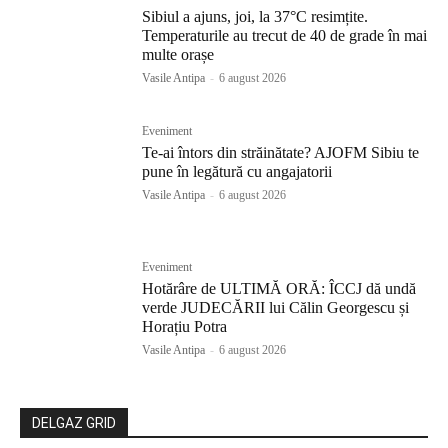
Sibiul a ajuns, joi, la 37°C resimțite.
Temperaturile au trecut de 40 de grade în mai
multe orașe
Vasile Antipa
-
6 august 2026
Eveniment
Te-ai întors din străinătate? AJOFM Sibiu te
pune în legătură cu angajatorii
Vasile Antipa
-
6 august 2026
Eveniment
Hotărâre de ULTIMĂ ORĂ: ÎCCJ dă undă
verde JUDECĂRII lui Călin Georgescu și
Horațiu Potra
Vasile Antipa
-
6 august 2026
DELGAZ GRID