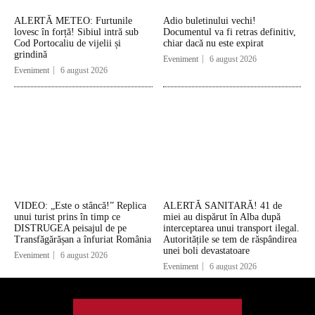
ALERTĂ METEO: Furtunile
Adio buletinului vechi!
lovesc în forță! Sibiul intră sub
Documentul va fi retras definitiv,
Cod Portocaliu de vijelii și
chiar dacă nu este expirat
grindină
Eveniment
6 august 2026
Eveniment
6 august 2026
VIDEO: „Este o stâncă!” Replica
ALERTĂ SANITARĂ! 41 de
unui turist prins în timp ce
miei au dispărut în Alba după
DISTRUGEA peisajul de pe
interceptarea unui transport ilegal.
Transfăgărășan a înfuriat România
Autoritățile se tem de răspândirea
unei boli devastatoare
Eveniment
6 august 2026
Eveniment
6 august 2026