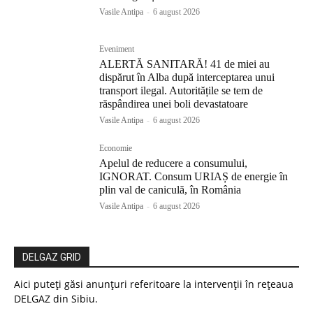
Vasile Antipa
-
6 august 2026
Eveniment
ALERTĂ SANITARĂ! 41 de miei au
dispărut în Alba după interceptarea unui
transport ilegal. Autoritățile se tem de
răspândirea unei boli devastatoare
Vasile Antipa
-
6 august 2026
Economie
Apelul de reducere a consumului,
IGNORAT. Consum URIAȘ de energie în
plin val de caniculă, în România
Vasile Antipa
-
6 august 2026
DELGAZ GRID
Aici puteți găsi anunțuri referitoare la intervenții în rețeaua
DELGAZ din Sibiu.