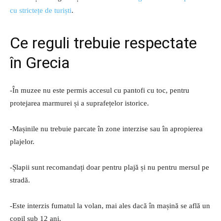
cu strictețe de turiști
.
Ce reguli trebuie respectate
în Grecia
-În muzee nu este permis accesul cu pantofi cu toc, pentru
protejarea marmurei și a suprafețelor istorice.
-Mașinile nu trebuie parcate în zone interzise sau în apropierea
plajelor.
-Șlapii sunt recomandați doar pentru plajă și nu pentru mersul pe
stradă.
-Este interzis fumatul la volan, mai ales dacă în mașină se află un
copil sub 12 ani.