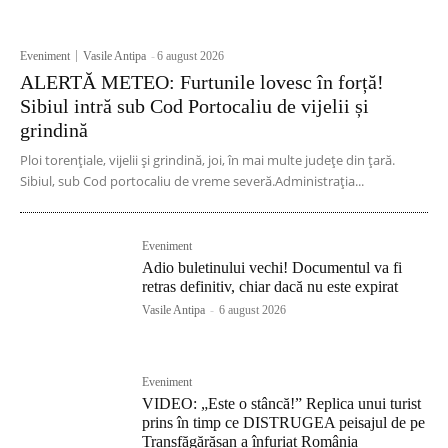
Eveniment
Vasile Antipa
-
6 august 2026
ALERTĂ METEO: Furtunile lovesc în forță!
Sibiul intră sub Cod Portocaliu de vijelii și
grindină
Ploi torențiale, vijelii și grindină, joi, în mai multe județe din țară.
Sibiul, sub Cod portocaliu de vreme severă.Administrația...
Eveniment
Adio buletinului vechi! Documentul va fi
retras definitiv, chiar dacă nu este expirat
Vasile Antipa
-
6 august 2026
Eveniment
VIDEO: „Este o stâncă!” Replica unui turist
prins în timp ce DISTRUGEA peisajul de pe
Transfăgărășan a înfuriat România