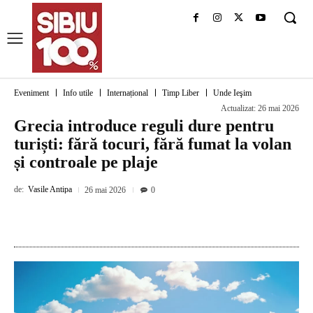
Eveniment
Info utile
Internațional
Timp Liber
Unde Ieşim
Actualizat:
26 mai 2026
Grecia introduce reguli dure pentru
turiști: fără tocuri, fără fumat la volan
și controale pe plaje
de:
Vasile Antipa
26 mai 2026
0