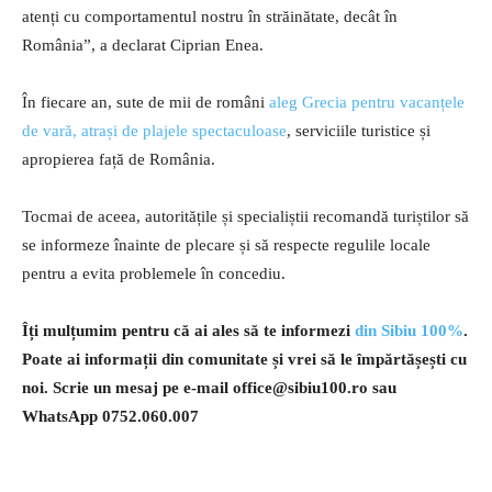
atenți cu comportamentul nostru în străinătate, decât în
România”, a declarat Ciprian Enea.
În fiecare an, sute de mii de români
aleg Grecia pentru vacanțele
de vară, atrași de plajele spectaculoase
, serviciile turistice și
apropierea față de România.
Tocmai de aceea, autoritățile și specialiștii recomandă turiștilor să
se informeze înainte de plecare și să respecte regulile locale
pentru a evita problemele în concediu.
Îți mulțumim pentru că ai ales să te informezi
din Sibiu 100%
.
Poate ai informații din comunitate și vrei să le împărtășești cu
noi. Scrie un mesaj pe e-mail
office@sibiu100.ro
sau
WhatsApp 0752.060.007