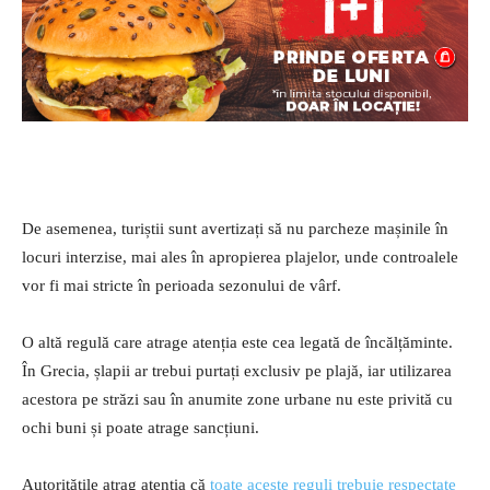
De asemenea, turiștii sunt avertizați să nu parcheze mașinile în
locuri interzise, mai ales în apropierea plajelor, unde controalele
vor fi mai stricte în perioada sezonului de vârf.
O altă regulă care atrage atenția este cea legată de încălțăminte.
În Grecia, șlapii ar trebui purtați exclusiv pe plajă, iar utilizarea
acestora pe străzi sau în anumite zone urbane nu este privită cu
ochi buni și poate atrage sancțiuni.
Autoritățile atrag atenția că
toate aceste reguli trebuie respectate