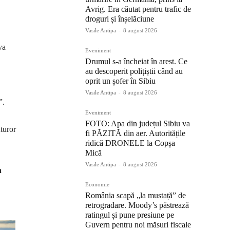
Avrig. Era căutat pentru trafic de
droguri și înșelăciune
Vasile Antipa
-
8 august 2026
va
Eveniment
Drumul s-a încheiat în arest. Ce
au descoperit polițiștii când au
oprit un șofer în Sibiu
Vasile Antipa
-
8 august 2026
”.
Eveniment
FOTO: Apa din județul Sibiu va
uturor
fi PĂZITĂ din aer. Autoritățile
ridică DRONELE la Copșa
Mică
Vasile Antipa
-
8 august 2026
n
Economie
România scapă „la mustață” de
retrogradare. Moody’s păstrează
ratingul și pune presiune pe
Guvern pentru noi măsuri fiscale