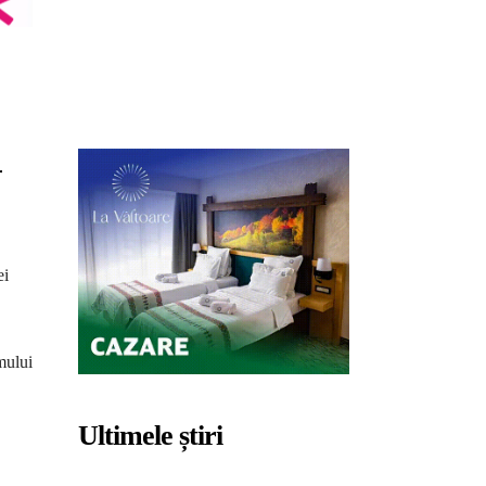
r
ei
mului
Ultimele știri