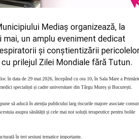
unicipiului Mediaș organizează, la
nii mai, un amplu eveniment dedicat
espiratorii și conștientizării pericolelo
 cu prilejul Zilei Mondiale fără Tutun.
loc în data de 29 mai 2026, începând cu ora 10, în Sala Mare a Primări
medici specialiști și cadre universitare din Târgu Mureș și București.
pune să aducă în atenția publicului larg riscurile majore asociate consu
cestuia asupra sănătății și cele mai noi soluții terapeutice pentru bolile
ucturată în trei sesiuni tematice importante.