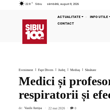
C
22.8
Sibiu
sâmbătă, august 8, 2026
ACTUALITATE
INFO UTILE
CONTACT
Eveniment
Fapt Divers
Judeţ
Mediaș
Sănătate
Medici și profeso
respiratorii și ef
de:
Vasile Antipa
0
22 mai 2026