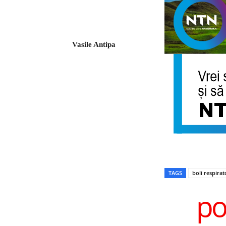
Vasile Antipa
TAGS
boli respirat
po