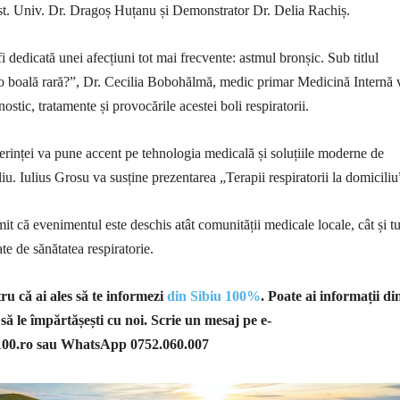
st. Univ. Dr. Dragoș Huțanu și Demonstrator Dr. Delia Rachiș.
 dedicată unei afecțiuni tot mai frecvente: astmul bronșic. Sub titlul
o boală rară?”, Dr. Cecilia Bobohălmă, medic primar Medicină Internă 
ostic, tratamente și provocările acestei boli respiratorii.
erinței va pune accent pe tehnologia medicală și soluțiile moderne de
iu. Iulius Grosu va susține prezentarea „Terapii respiratorii la domiciliu
it că evenimentul este deschis atât comunității medicale locale, cât și t
te de sănătatea respiratorie.
u că ai ales să te informezi
din Sibiu 100%
. Poate ai informații di
 să le împărtășești cu noi. Scrie un mesaj pe e-
100.ro
sau WhatsApp 0752.060.007