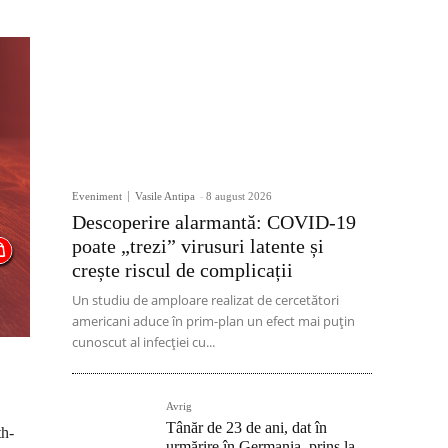
Eveniment
Vasile Antipa
-
8 august 2026
Descoperire alarmantă: COVID-19
poate „trezi” virusuri latente și
crește riscul de complicații
Un studiu de amploare realizat de cercetători
americani aduce în prim-plan un efect mai puțin
cunoscut al infecției cu...
Avrig
Tânăr de 23 de ani, dat în
th-
urmărire în Germania, prins la