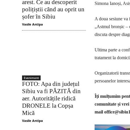
arest. Ce au descoperit
Simona Ianoși, Asi
polițiștii când au oprit un
șofer în Sibiu
A doua sesiune va fi
Vasile Antipa
„Astmul bronșic – 
discuta despre diagn
Ultima parte a conf
tratament la domicil
Organizatorii transm
Eveniment
persoanelor interesa
FOTO: Apa din județul
Sibiu va fi PĂZITĂ din
Îți mulțumim pentr
aer. Autoritățile ridică
comunitate și vrei
DRONELE la Copșa
Mică
mail
office@sibiu
Vasile Antipa