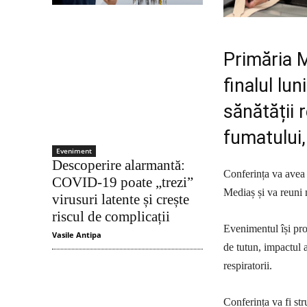
Primăria M
finalul lu
sănătății r
fumatului,
Eveniment
Descoperire alarmantă:
Conferința va avea 
COVID-19 poate „trezi”
Mediaș și va reuni 
virusuri latente și crește
riscul de complicații
Evenimentul își pro
Vasile Antipa
de tutun, impactul a
respiratorii.
Conferința va fi str