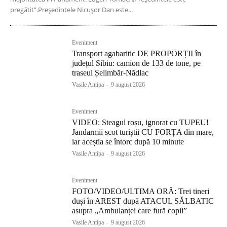
pregătit”.Președintele Nicușor Dan este...
Eveniment
Transport agabaritic DE PROPORȚII în
județul Sibiu: camion de 133 de tone, pe
traseul Șelimbăr-Nădlac
Vasile Antipa
-
9 august 2026
Eveniment
VIDEO: Steagul roșu, ignorat cu TUPEU!
Jandarmii scot turiștii CU FORȚA din mare,
iar aceștia se întorc după 10 minute
Vasile Antipa
-
9 august 2026
Eveniment
FOTO/VIDEO/ULTIMA ORĂ: Trei tineri
duși în AREST după ATACUL SĂLBATIC
asupra „Ambulanței care fură copii”
Vasile Antipa
-
9 august 2026