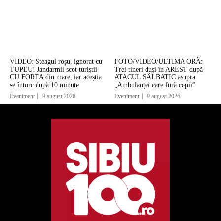
VIDEO: Steagul roșu, ignorat cu
FOTO/VIDEO/ULTIMA ORĂ:
TUPEU! Jandarmii scot turiștii
Trei tineri duși în AREST după
CU FORȚA din mare, iar aceștia
ATACUL SĂLBATIC asupra
se întorc după 10 minute
„Ambulanței care fură copii”
Eveniment
9 august 2026
Eveniment
9 august 2026