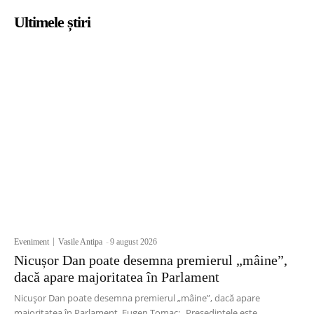
Ultimele știri
Eveniment
Vasile Antipa
-
9 august 2026
Nicușor Dan poate desemna premierul „mâine”,
dacă apare majoritatea în Parlament
Nicușor Dan poate desemna premierul „mâine”, dacă apare
majoritatea în Parlament. Eugen Tomac: „Președintele este