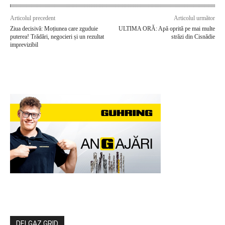
Articolul precedent
Articolul următor
Ziua decisivă: Moțiunea care zguduie
ULTIMA ORĂ: Apă oprită pe mai multe
puterea! Trădări, negocieri și un rezultat
străzi din Cisnădie
imprevizibil
DELGAZ GRID