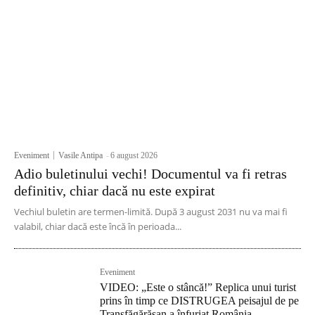
Eveniment
Vasile Antipa
-
6 august 2026
Adio buletinului vechi! Documentul va fi retras
definitiv, chiar dacă nu este expirat
Vechiul buletin are termen-limită. După 3 august 2031 nu va mai fi
valabil, chiar dacă este încă în perioada...
Eveniment
VIDEO: „Este o stâncă!” Replica unui turist
prins în timp ce DISTRUGEA peisajul de pe
Transfăgărășan a înfuriat România