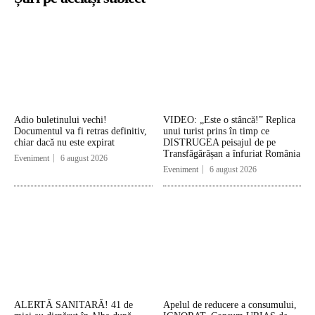
Adio buletinului vechi!
VIDEO: „Este o stâncă!” Replica
Documentul va fi retras definitiv,
unui turist prins în timp ce
chiar dacă nu este expirat
DISTRUGEA peisajul de pe
Transfăgărășan a înfuriat România
Eveniment
6 august 2026
Eveniment
6 august 2026
ALERTĂ SANITARĂ! 41 de
Apelul de reducere a consumului,