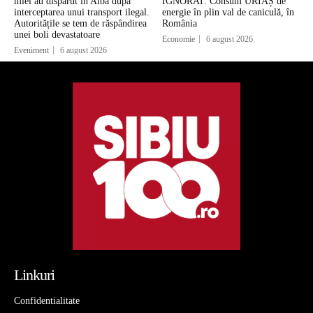
miei au dispărut în Alba după
IGNORAT. Consum URIAȘ de
interceptarea unui transport ilegal.
energie în plin val de caniculă, în
Autoritățile se tem de răspândirea
România
unei boli devastatoare
Economie
6 august 2026
Eveniment
6 august 2026
Linkuri
Confidentialitate