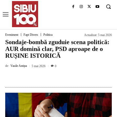
Eveniment
Fapt Divers
Politica
Actualizat:
5 mai 2026
Sondaje-bombă zguduie scena politică:
AUR domină clar, PSD aproape de o
RUȘINE ISTORICĂ
de:
Vasile Antipa
5 mai 2026
0