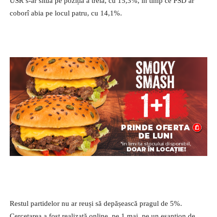
USR s-ar situa pe poziția a treia, cu 15,3%, în timp ce PSD ar
coborî abia pe locul patru, cu 14,1%.
Restul partidelor nu ar reuși să depășească pragul de 5%.
Cercetarea a fost realizată online, pe 1 mai, pe un eșantion de