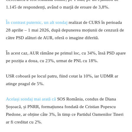
1.145 de respondenți, având o marjă de eroare de 3,8%.
În contrast puternic, un alt sondaj
realizat de CURS în perioada
28 aprilie – 1 mai 2026, după depunerea moțiunii de cenzură de
către PSD alături de AUR, oferă o imagine diferită.
În acest caz, AUR rămâne pe primul loc, cu 34%, însă PSD apare
pe poziția a doua, cu 23%, urmat de PNL cu 18%.
USR coboară pe locul patru, fiind cotat la 10%, iar UDMR ar
atinge pragul de 5%.
Același sondaj mai arată că
SOS România, condus de Diana
Șoșoacă, și PNRR, formațiunea fondată de Cristian Popescu
Piedone, ar obține câte 3%, în timp ce Partidul Oamenilor Tineri
ar fi creditat cu 2%.