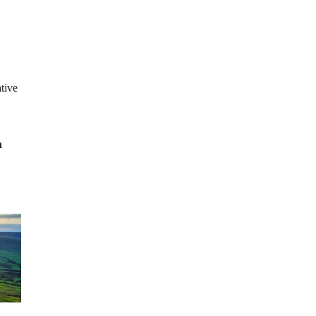
ative
n