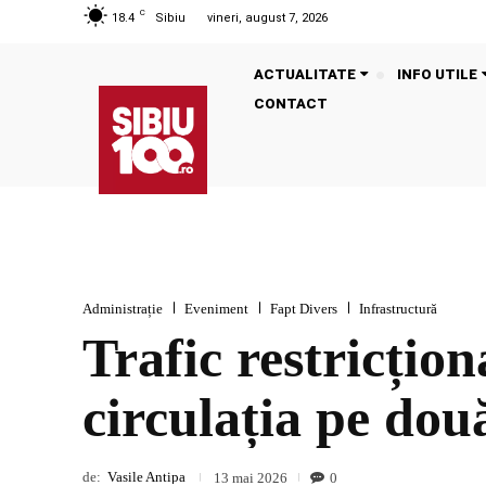
C
18.4
Sibiu
vineri, august 7, 2026
ACTUALITATE
INFO UTILE
CONTACT
Administrație
Eveniment
Fapt Divers
Infrastructură
Trafic restricțio
circulația pe două
de:
Vasile Antipa
0
13 mai 2026