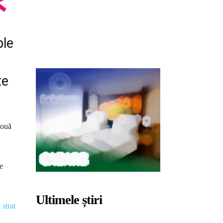
ple
te
două
e
Ultimele știri
 strat