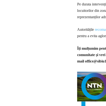
Pe durata intervenți
locuitorilor din zon
reprezentanților adm
Autoritățile
recoman
pentru a evita aglome
Îți mulțumim pentr
comunitate și vrei
mail
office@sibiu