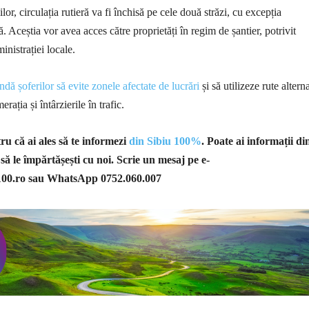
ilor, circulația rutieră va fi închisă pe cele două străzi, cu excepția
ă. Aceștia vor avea acces către proprietăți în regim de șantier, potrivit
inistrației locale.
dă șoferilor să evite zonele afectate de lucrări
și să utilizeze rute altern
rația și întârzierile în trafic.
u că ai ales să te informezi
din Sibiu 100%
. Poate ai informații di
 să le împărtășești cu noi. Scrie un mesaj pe e-
100.ro
sau WhatsApp 0752.060.007