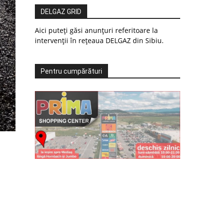
DELGAZ GRID
Aici puteți găsi anunțuri referitoare la
intervenții în rețeaua DELGAZ din Sibiu.
Pentru cumpărături
,