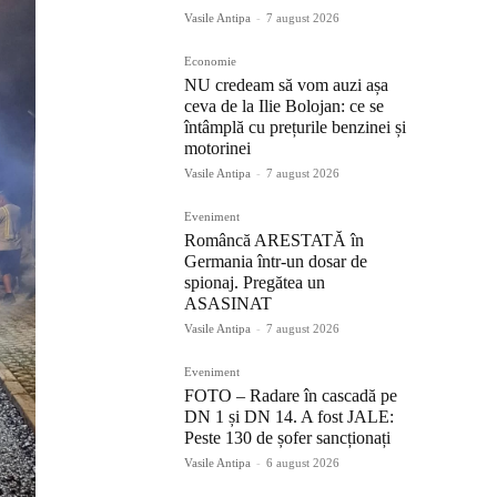
Vasile Antipa
-
7 august 2026
Economie
NU credeam să vom auzi așa
ceva de la Ilie Bolojan: ce se
întâmplă cu prețurile benzinei și
motorinei
Vasile Antipa
-
7 august 2026
Eveniment
Româncă ARESTATĂ în
Germania într-un dosar de
spionaj. Pregătea un
ASASINAT
Vasile Antipa
-
7 august 2026
Eveniment
FOTO – Radare în cascadă pe
DN 1 și DN 14. A fost JALE:
Peste 130 de șofer sancționați
Vasile Antipa
-
6 august 2026