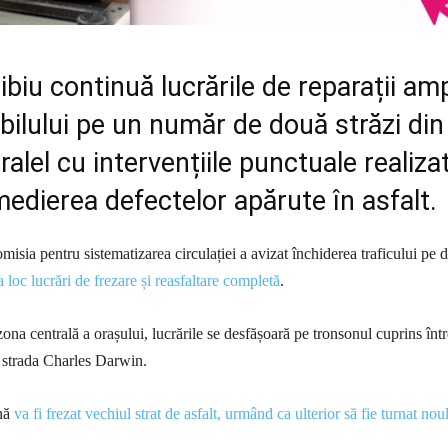
ibiu continuă lucrările de reparații am
bilului pe un număr de două străzi din
ralel cu intervențiile punctuale realiza
edierea defectelor apărute în asfalt.
misia pentru sistematizarea circulației a avizat închiderea traficului pe 
 loc lucrări de frezare și reasfaltare completă
.
zona centrală a orașului, lucrările se desfășoară pe tronsonul cuprins într
i strada Charles Darwin.
ână
va fi frezat vechiul strat de asfalt, urmând ca ulterior să fie turnat noul