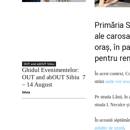
Primăria S
ale carosa
oraș, în pa
pentru rem
OUT and abOUT Sibiu
Ghidul Evenimentelor:
În acest context, Co
OUT and abOUT Sibiu 7
străzi
unde vor avea
– 14 August
Silvia
Pe strada Lânii, în 
strada I. Neculce ș
În această săptăm
asfaltic de uzură
.