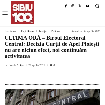
Eveniment
Fapt Divers
Justiție
Politica
Actualizat:
24 aprilie 2025
ULTIMA ORĂ – Biroul Electoral
Central: Decizia Curții de Apel Ploiești
nu are niciun efect, noi continuăm
activitatea
de:
Vasile Antipa
24 aprilie 2025
0