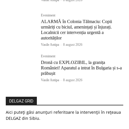
Eveniment
ALARMĂ în Colonia Tălmaciu: Copii
urmăriți cu biciul, amenințați și înjurați.
Localnicii cer intervenția urgentă a
autorităților
Vasile Antipa
-
8 august 2026
Eveniment
Dronă cu EXPLOZIBIL, la granița
României! Aparatul a intrat în Bulgaria și s-a
prăbușit
Vasile Antipa
-
8 august 2026
DELGAZ GRID
Aici puteți găsi anunțuri referitoare la intervenții în rețeaua
DELGAZ din Sibiu.