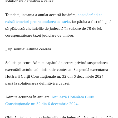
soluționare definitivă a cauzei.
Totodată, instanța a anulat această hotărâre,
considerând că
există temeiuri pentru anularea acesteia
, iar pârâta a fost obligată
să plătească cheltuielile de judecată în valoare de 70 de lei,
corespunzătoare taxei judiciare de timbru.
„Tip solutie: Admite cererea
Solutia pe scurt: Admite capătul de cerere privind suspendarea
executării actului administrativ contestat. Suspendă executarea
Hotărârii Curţii Constituţionale nr. 32 din 6 decembrie 2024,
până la soluţionarea definitivă a cauzei.
Admite acţiunea în anulare.
Anulează Hotărârea Curţii
Constituţionale nr. 32 din 6 decembrie 2024
.
Obligă pârâta la plata cheltuielilor de judecată către reclamantă în