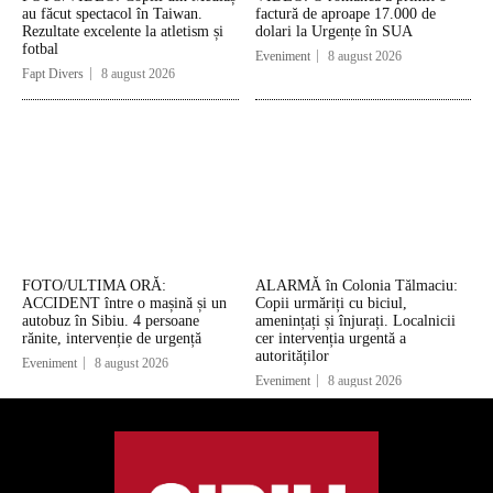
au făcut spectacol în Taiwan.
factură de aproape 17.000 de
Rezultate excelente la atletism și
dolari la Urgențe în SUA
fotbal
Eveniment
8 august 2026
Fapt Divers
8 august 2026
FOTO/ULTIMA ORĂ:
ALARMĂ în Colonia Tălmaciu:
ACCIDENT între o mașină și un
Copii urmăriți cu biciul,
autobuz în Sibiu. 4 persoane
amenințați și înjurați. Localnicii
rănite, intervenție de urgență
cer intervenția urgentă a
autorităților
Eveniment
8 august 2026
Eveniment
8 august 2026