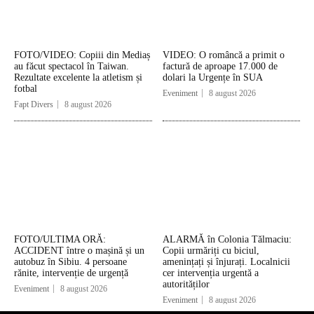
FOTO/VIDEO: Copiii din Mediaș
VIDEO: O româncă a primit o
au făcut spectacol în Taiwan.
factură de aproape 17.000 de
Rezultate excelente la atletism și
dolari la Urgențe în SUA
fotbal
Eveniment
8 august 2026
Fapt Divers
8 august 2026
FOTO/ULTIMA ORĂ:
ALARMĂ în Colonia Tălmaciu:
ACCIDENT între o mașină și un
Copii urmăriți cu biciul,
autobuz în Sibiu. 4 persoane
amenințați și înjurați. Localnicii
rănite, intervenție de urgență
cer intervenția urgentă a
autorităților
Eveniment
8 august 2026
Eveniment
8 august 2026