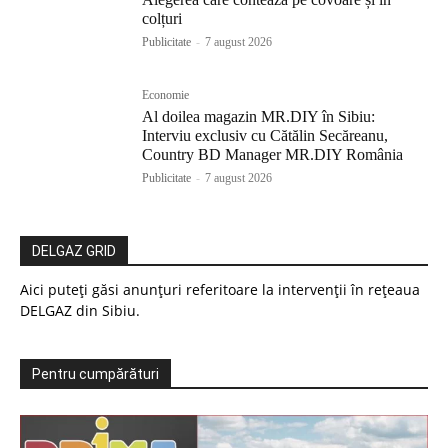
colțuri
Publicitate
-
7 august 2026
Economie
Al doilea magazin MR.DIY în Sibiu:
Interviu exclusiv cu Cătălin Secăreanu,
Country BD Manager MR.DIY România
Publicitate
-
7 august 2026
DELGAZ GRID
Aici puteți găsi anunțuri referitoare la intervenții în rețeaua
DELGAZ din Sibiu.
Pentru cumpărături