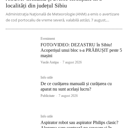
localități din județul Sibiu
Administrația Națională de Meteorologie (ANM) a emis o avertizare
de cod portocaliu de vreme severă, valabilă astăzi, 7 august,...
Eveniment
FOTO/VIDEO: DEZASTRU în Sibiu!
Acoperișul unui bloc s-a PRĂBUȘIT peste 5
mașini
Vasile Antipa
-
7 august 2026
Info utile
De ce curățarea manuală și curățarea cu
aparat nu sunt același lucru?
Publicitate
-
7 august 2026
Info utile
Aspirator robot sau aspirator Philips clasic?
Alegerea care contează pe covoare și în