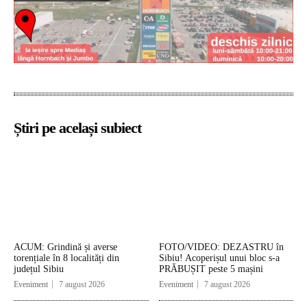
Știri pe același subiect
ACUM: Grindină și averse
FOTO/VIDEO: DEZASTRU în
torențiale în 8 localități din
Sibiu! Acoperișul unui bloc s-a
județul Sibiu
PRĂBUȘIT peste 5 mașini
Eveniment
7 august 2026
Eveniment
7 august 2026