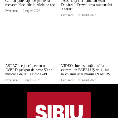
Cum ar putea apa de ploaie să
„Austria și Germania au secat
răcească blocurile în zilele de foc
Dunărea”. Dezvăluirea ministrului
Apărării
Eveniment
9 august 2026
Eveniment
9 august 2026
ASTĂZI se joacă pentru o
VIDEO: Inconștiență dusă la
AVERE: jackpot de peste 50 de
extrem: un BEBELUȘ de 11 luni,
milioane de lei la Loto 6/49
la volanul unei mașini ÎN MERS
Eveniment
9 august 2026
Eveniment
9 august 2026