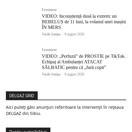
Eveniment
VIDEO: Inconștiență dusă la extrem: un
BEBELUȘ de 11 luni, la volanul unei mașini
ÎN MERS
Vasile Antipa
-
9 august 2026
Eveniment
VIDEO: „Perfuzii” de PROSTIE pe TikTok.
Echipaj al Ambulanței ATACAT
SĂLBATIC pentru că „fură copii”
Vasile Antipa
-
9 august 2026
DELGAZ GRID
Aici puteți găsi anunțuri referitoare la intervenții în rețeaua
DELGAZ din Sibiu.