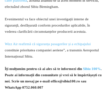
către platformă
, aceasta aflându-se la acest moment în serviciu,
efectuând zborul Sibiu Birmingham.
Evenimentul va face obiectul unei investigații interne de
siguranță, desfășurată conform procedurilor aplicabile, în
vederea clarificării circumstanțelor producerii acestuia.
Wizz Air reafirmă că siguranța pasagerilor și a echipajului
constituie prioritatea companiei aeriene”, a transmis Aeroportul
Internațional Sibiu.
Îți mulțumim pentru că ai ales să te informezi din
Sibiu 100%
.
Poate ai informații din comunitate și vrei să le împărtășești cu
noi. Scrie un mesaj pe e-mail
office@sibiu100.ro
sau
WhatsApp 0752.060.007