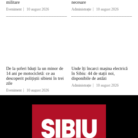
militare
necesare
Eveniment
10 august 2026
Administrație
10 august 2026
De la șoferi băuți la un minor de
Unde îți încarci mașina electrică
14 ani pe motocicletă: ce au
în Sibiu: 44 de stații noi,
descoperit polițiștii sibieni în trei
disponibile de astăzi
zile
Administrație
10 august 2026
Eveniment
10 august 2026