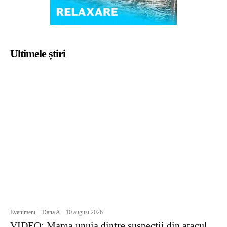
Ultimele știri
Eveniment
Dana A
-
10 august 2026
VIDEO: Mama unuia dintre suspecții din atacul