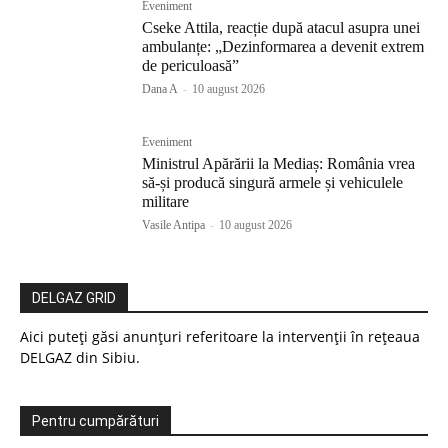
Eveniment
Cseke Attila, reacție după atacul asupra unei
ambulanțe: „Dezinformarea a devenit extrem
de periculoasă”
Dana A
-
10 august 2026
Eveniment
Ministrul Apărării la Mediaș: România vrea
să-și producă singură armele și vehiculele
militare
Vasile Antipa
-
10 august 2026
DELGAZ GRID
Aici puteți găsi anunțuri referitoare la intervenții în rețeaua
DELGAZ din Sibiu.
Pentru cumpărături