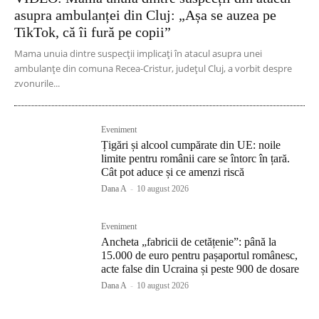
asupra ambulanței din Cluj: „Așa se auzea pe
TikTok, că îi fură pe copii”
Mama unuia dintre suspecții implicați în atacul asupra unei
ambulanțe din comuna Recea-Cristur, județul Cluj, a vorbit despre
zvonurile...
Eveniment
Țigări și alcool cumpărate din UE: noile
limite pentru românii care se întorc în țară.
Cât pot aduce și ce amenzi riscă
Dana A
-
10 august 2026
Eveniment
Ancheta „fabricii de cetățenie”: până la
15.000 de euro pentru pașaportul românesc,
acte false din Ucraina și peste 900 de dosare
Dana A
-
10 august 2026