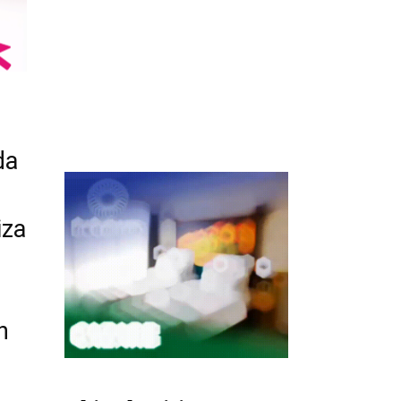
da
iza
n