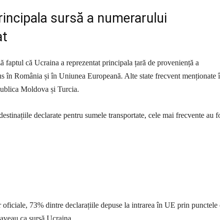
rincipala sursă a numerarului
at
ă faptul că Ucraina a reprezentat principala țară de proveniență a
us în România și în Uniunea Europeană. Alte state frecvent menționate 
blica Moldova și Turcia.
destinațiile declarate pentru sumele transportate, cele mai frecvente au fo
r oficiale, 73% dintre declarațiile depuse la intrarea în UE prin punctele
 aveau ca sursă Ucraina.