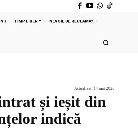
NII
TIMP LIBER
NEVOIE DE RECLAMĂ?
Actualizat:
14 mai 2026
trat și ieșit din
țelor indică