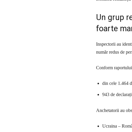
Un grup r
foarte mar
Inspectorii au ident
număr redus de pers
Conform raportului
din cele 1.464 d
943 de declarați
Anchetatorii au obs
Ucraina – Român