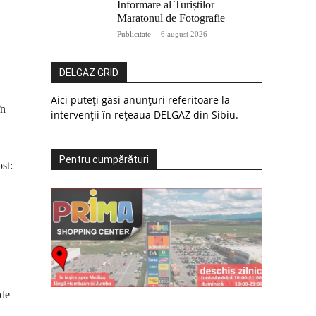
Informare al Turiștilor –
Maratonul de Fotografie
Publicitate
-
6 august 2026
DELGAZ GRID
Aici puteți găsi anunțuri referitoare la
în
intervenții în rețeaua DELGAZ din Sibiu.
Pentru cumpărături
st:
 de