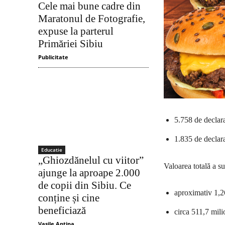
Cele mai bune cadre din
Maratonul de Fotografie,
expuse la parterul
Primăriei Sibiu
Publicitate
5.758 de declar
1.835 de declaraț
Educatie
„Ghiozdănelul cu viitor”
Valoarea totală a s
ajunge la aproape 2.000
de copii din Sibiu. Ce
aproximativ 1,26
conține și cine
beneficiază
circa 511,7 mili
Vasile Antipa