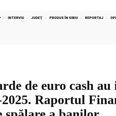
INTERVIU
JUDEŢ
PRODUS ÎN SIBIU
REPORTAJ
OPI
rde de euro cash au in
2025. Raportul Finan
e spălare a banilor