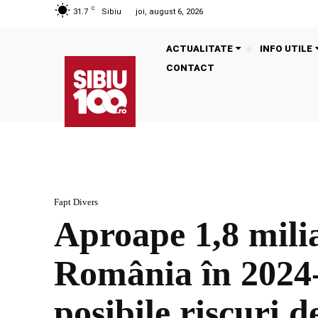
C
31.7
Sibiu
joi, august 6, 2026
ACTUALITATE
INFO UTILE
CONTACT
Fapt Divers
Aproape 1,8 milia
România în 2024-
posibile riscuri d