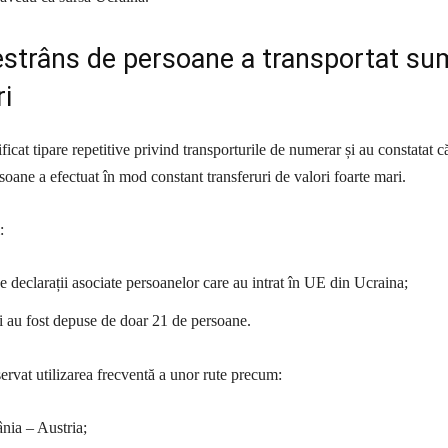
estrâns de persoane a transportat su
i
ificat tipare repetitive privind transporturile de numerar și au constatat c
oane a efectuat în mod constant transferuri de valori foarte mari.
:
e declarații asociate persoanelor care au intrat în UE din Ucraina;
i au fost depuse de doar 21 de persoane.
ervat utilizarea frecventă a unor rute precum:
ia – Austria;