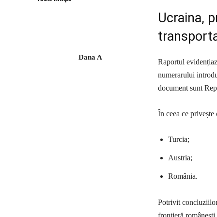
Ucraina, p
transport
Dana A
Raportul evidențiaz
numerarului introd
document sunt Repu
În ceea ce privește 
Turcia;
Austria;
România.
Potrivit concluziilo
frontieră românești