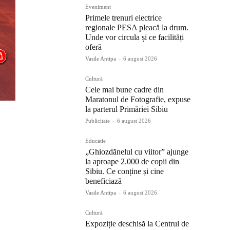
Eveniment
Primele trenuri electrice
regionale PESA pleacă la drum.
Unde vor circula și ce facilități
oferă
Vasile Antipa
-
6 august 2026
Cultură
Cele mai bune cadre din
Maratonul de Fotografie, expuse
la parterul Primăriei Sibiu
Publicitate
-
6 august 2026
Educatie
„Ghiozdănelul cu viitor” ajunge
la aproape 2.000 de copii din
Sibiu. Ce conține și cine
beneficiază
Vasile Antipa
-
6 august 2026
Cultură
Expoziție deschisă la Centrul de