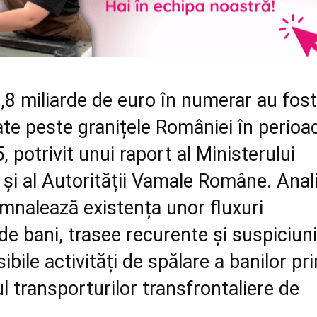
8 miliarde de euro în numerar au fost
te peste granițele României în perioa
 potrivit unui raport al Ministerului
 și al Autorității Vamale Române. Anal
emnalează existența unor fluxuri
 de bani, trasee recurente și suspiciuni
ibile activități de spălare a banilor pri
l transporturilor transfrontaliere de