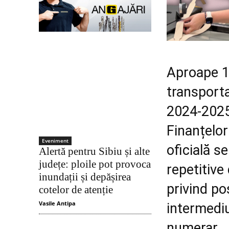
Aproape 1,
transporta
2024-2025,
Finanțelor
Eveniment
oficială s
Alertă pentru Sibiu și alte
județe: ploile pot provoca
repetitive
inundații și depășirea
privind pos
cotelor de atenție
Vasile Antipa
intermediu
numerar.