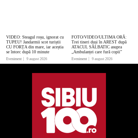
VIDEO: Steagul roșu, ignorat cu
FOTO/VIDEO/ULTIMA ORĂ:
TUPEU! Jandarmii scot turiștii
Trei tineri duși în AREST după
CU FORȚA din mare, iar aceștia
ATACUL SĂLBATIC asupra
se întorc după 10 minute
„Ambulanței care fură copii”
Eveniment
9 august 2026
Eveniment
9 august 2026