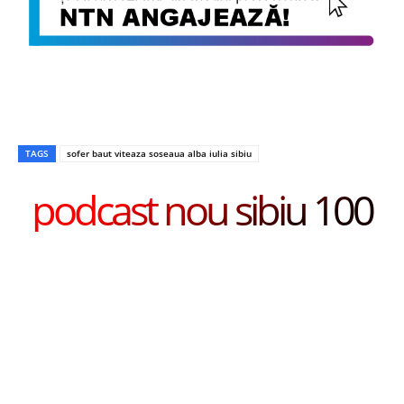
TAGS
sofer baut viteaza soseaua alba iulia sibiu
podcast nou sibiu 100