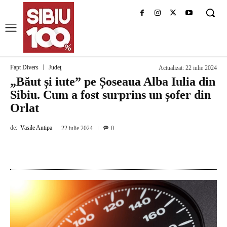
Fapt Divers
Judeţ
Actualizat:
22 iulie 2024
„Băut și iute” pe Șoseaua Alba Iulia din
Sibiu. Cum a fost surprins un șofer din
Orlat
de:
Vasile Antipa
22 iulie 2024
0