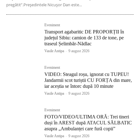
pregătit”.Președintele Nicușor Dan este...
Eveniment
Transport agabaritic DE PROPORȚII în
județul Sibiu: camion de 133 de tone, pe
traseul Șelimbăr-Nădlac
Vasile Antipa
-
9 august 2026
Eveniment
VIDEO: Steagul roșu, ignorat cu TUPEU!
Jandarmii scot turiștii CU FORȚA din mare,
iar aceștia se întorc după 10 minute
Vasile Antipa
-
9 august 2026
Eveniment
FOTO/VIDEO/ULTIMA ORĂ: Trei tineri
duși în AREST după ATACUL SĂLBATIC
asupra „Ambulanței care fură copii”
Vasile Antipa
-
9 august 2026