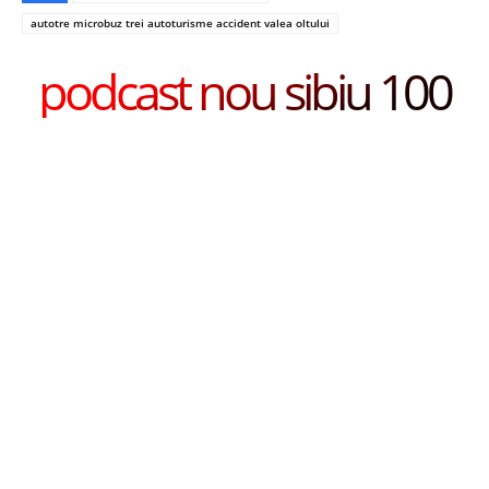
autotre microbuz trei autoturisme accident valea oltului
podcast nou sibiu 100