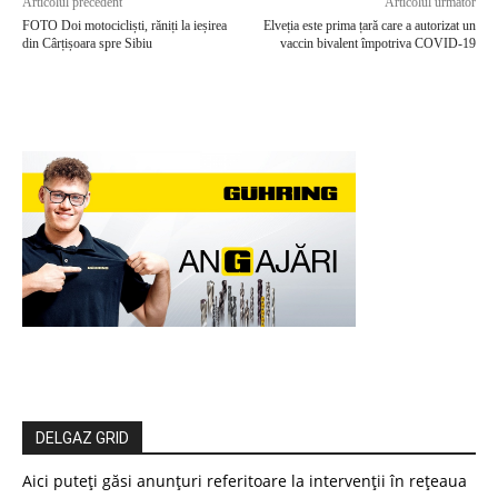
Articolul precedent
Articolul următor
FOTO Doi motocicliști, răniți la ieșirea
Elveția este prima țară care a autorizat un
din Cârțișoara spre Sibiu
vaccin bivalent împotriva COVID-19
DELGAZ GRID
Aici puteți găsi anunțuri referitoare la intervenții în rețeaua