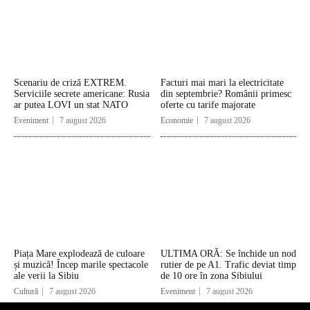
Scenariu de criză EXTREM.
Facturi mai mari la electricitate
Serviciile secrete americane: Rusia
din septembrie? Românii primesc
ar putea LOVI un stat NATO
oferte cu tarife majorate
Eveniment
7 august 2026
Economie
7 august 2026
Piața Mare explodează de culoare
ULTIMA ORĂ: Se închide un nod
și muzică! Încep marile spectacole
rutier de pe A1. Trafic deviat timp
ale verii la Sibiu
de 10 ore în zona Sibiului
Cultură
7 august 2026
Eveniment
7 august 2026