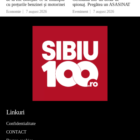
cu prețurile benzinei și motorinei
spionaj. Pregătea un ASASINAT
Economie
7 august 2026
Eveniment
7 august 2026
Linkuri
Confidentialitate
CONTACT