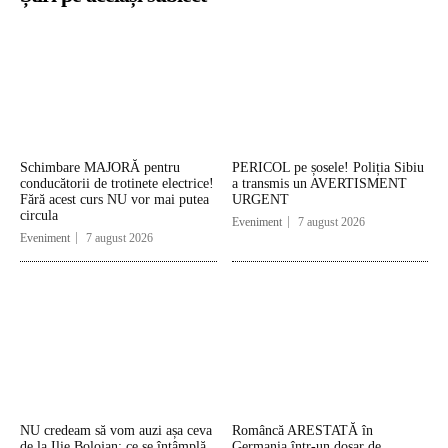
Schimbare MAJORĂ pentru
PERICOL pe șosele! Poliția Sibiu
conducătorii de trotinete electrice!
a transmis un AVERTISMENT
Fără acest curs NU vor mai putea
URGENT
circula
Eveniment
7 august 2026
Eveniment
7 august 2026
NU credeam să vom auzi așa ceva
Româncă ARESTATĂ în
de la Ilie Bolojan: ce se întâmplă
Germania într-un dosar de