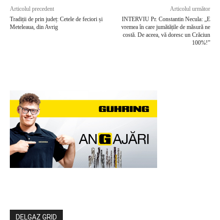
Articolul precedent
Articolul următor
Tradiții de prin județ: Cetele de feciori și
INTERVIU Pr. Constantin Necula: „E
Meteleaua, din Avrig
vremea în care jumătățile de măsură ne
costă. De aceea, vă doresc un Crăciun
100%!”
DELGAZ GRID