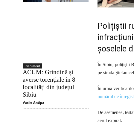
Polițiștii 
infracțiun
șoselele d
În Sibiu, polițiști
Eveniment
ACUM: Grindină și
pe strada Ștefan ce
averse torențiale în 8
localități din județul
În urma verificărilor
Sibiu
numărul de înregistr
Vasile Antipa
De asemenea, testar
aerul expirat.