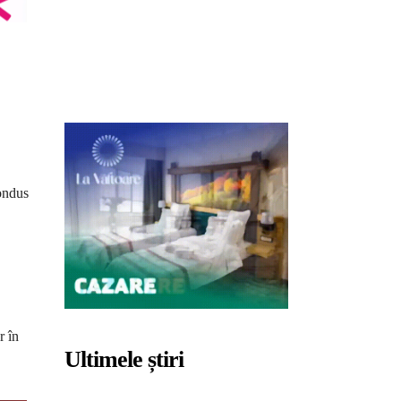
condus
r în
Ultimele știri