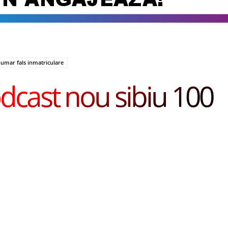
numar fals inmatriculare
dcast nou sibiu 100