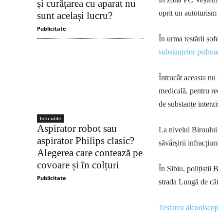
și curățarea cu aparat nu
oprit un autoturism
sunt același lucru?
Publicitate
În urma testării șof
substanțelor psihoa
Întrucât aceasta nu 
medicală, pentru re
de substanțe interzi
Info utile
Aspirator robot sau
La nivelul Biroului
aspirator Philips clasic?
săvârșirii infracțiu
Alegerea care contează pe
covoare și în colțuri
În Sibiu, polițiști
Publicitate
strada Lungă de căt
Testarea alcoolscop