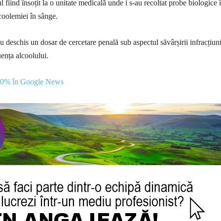
ul fiind însoțit la o unitate medicală unde i s-au recoltat probe biologice 
lcoolemiei în sânge.
 au deschis un dosar de cercetare penală sub aspectul săvârșirii infracțiun
ența alcoolului.
100% în Google News