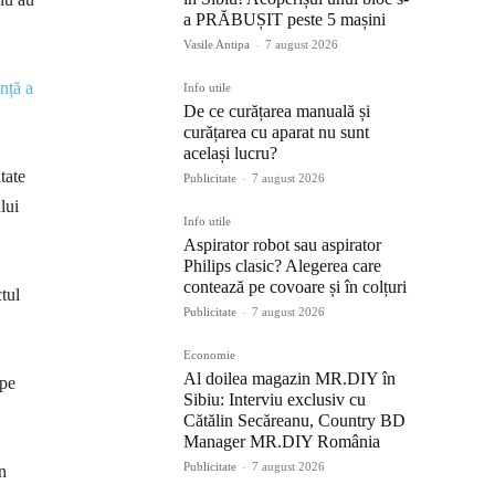
a PRĂBUȘIT peste 5 mașini
Vasile Antipa
-
7 august 2026
ență a
Info utile
De ce curățarea manuală și
curățarea cu aparat nu sunt
același lucru?
tate
Publicitate
-
7 august 2026
lui
Info utile
Aspirator robot sau aspirator
Philips clasic? Alegerea care
contează pe covoare și în colțuri
tul
Publicitate
-
7 august 2026
Economie
Al doilea magazin MR.DIY în
 pe
Sibiu: Interviu exclusiv cu
Cătălin Secăreanu, Country BD
Manager MR.DIY România
Publicitate
-
7 august 2026
n