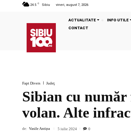
C
24.5
Sibiu
vineri, august 7, 2026
ACTUALITATE
INFO UTILE
CONTACT
Fapt Divers
Judeţ
Sibian cu număr f
volan. Alte infrac
de:
Vasile Antipa
0
5 iulie 2024