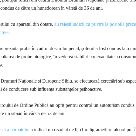
 condus de către un hunedorean în vârstă de 36 de ani.
erului cu aparatul din dotare,
au reieșit indicii cu privire la posibila prez
ctive
.
reprezintă probă în cadrul dosarului penal, șoferul a fost condus la o uni
coltarea de probe biologice, în vederea stabilirii cu exactitate a consumu
se.
 Drumuri Naționale și Europene Sibiu, se efectuează cercetări sub aspec
nii de conducere sub influența substanțelor psihoactive.
i Biroului de Ordine Publică au oprit pentru control un autoturism condus
re un sibian în vârstă de 53 de ani.
ică a bărbatului
a indicat un rezultat de 0,51 miligrame/litru alcool pur î