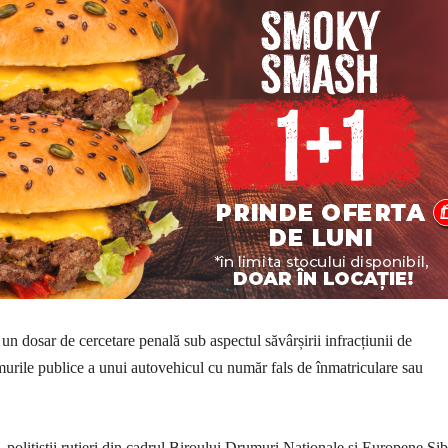
s un dosar de cercetare penală sub aspectul săvârșirii infracțiunii de
rile publice a unui autovehicul cu număr fals de înmatriculare sau
polițiștii rutieri din cadrul Biroului Drumuri Naționale și Europene Sib