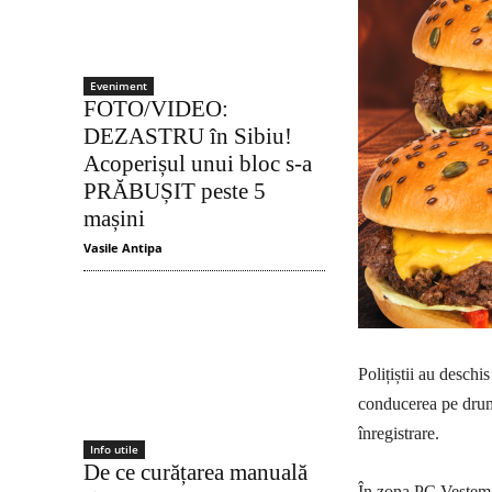
Eveniment
FOTO/VIDEO:
DEZASTRU în Sibiu!
Acoperișul unui bloc s-a
PRĂBUȘIT peste 5
mașini
Vasile Antipa
Polițiștii au deschi
conducerea pe drumu
înregistrare.
Info utile
De ce curățarea manuală
În zona PC Veștem, 