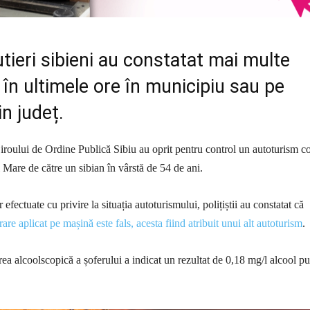
rutieri sibieni au constatat mai multe
i în ultimele ore în municipiu sau pe
in județ.
i Biroului de Ordine Publică Sibiu au oprit pentru control un autoturism 
l Mare de către un sibian în vârstă de 54 de ani.
 efectuate cu privire la situația autoturismului, polițiștii au constatat că
are aplicat pe mașină este fals, acesta fiind atribuit unui alt autoturism
.
ea alcoolscopică a șoferului a indicat un rezultat de 0,18 mg/l alcool pu