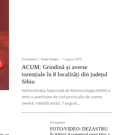
Eveniment
Vasile Antipa
-
7 august 2026
ACUM: Grindină și averse
torențiale în 8 localități din județul
Sibiu
Administrația Națională de Meteorologie (ANM) a
emis o avertizare de cod portocaliu de vreme
severă, valabilă astăzi, 7 august,...
Eveniment
FOTO/VIDEO: DEZASTRU
în Sibiu! Acoperișul unui bloc s-
iu au