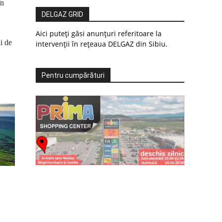
în
DELGAZ GRID
Aici puteți găsi anunțuri referitoare la
ii de
intervenții în rețeaua DELGAZ din Sibiu.
Pentru cumpărături