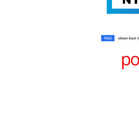
TAGS
sibian baut 
po