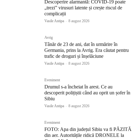
Descoperire alarmantă: COVID-19 poate
„trezi” virusuri latente și crește riscul de
complicații
Vasile Antipa
-
8 august 2026
Avrig
Tânăr de 23 de ani, dat în urmărire în
Germania, prins la Avrig. Era căutat pentru
trafic de droguri și înșelăciune
Vasile Antipa
-
8 august 2026
Eveniment
Drumul s-a încheiat în arest. Ce au
descoperit polițiștii când au oprit un șofer în
Sibiu
Vasile Antipa
-
8 august 2026
Eveniment
FOTO: Apa din județul Sibiu va fi PĂZITĂ
din aer. Autoritățile ridică DRONELE la