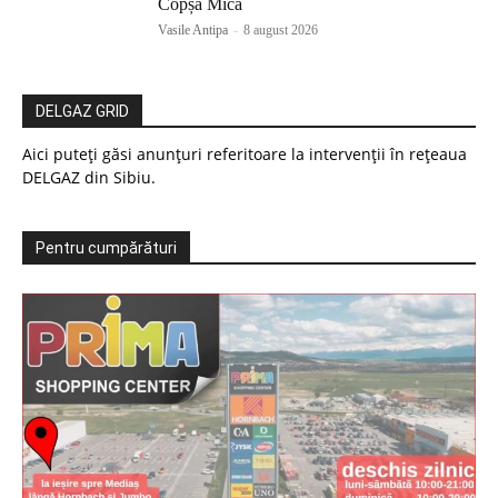
Copșa Mică
Vasile Antipa
-
8 august 2026
DELGAZ GRID
Aici puteți găsi anunțuri referitoare la intervenții în rețeaua
DELGAZ din Sibiu.
Pentru cumpărături