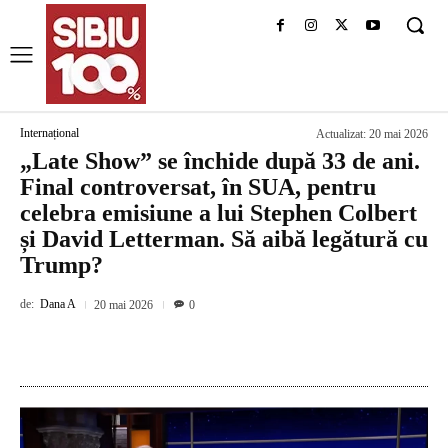
Internațional
Actualizat:
20 mai 2026
„Late Show” se închide după 33 de ani.
Final controversat, în SUA, pentru
celebra emisiune a lui Stephen Colbert
și David Letterman. Să aibă legătură cu
Trump?
de:
Dana A
20 mai 2026
0