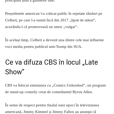
principala țintă a glumelor sale.
Președintele american l-a criticat public în repetate rânduri pe
Colbert, pe care l-a numit încă din 2017 „lipsit de talent”,
acuzându-l că promovează un umor „vulgar”.
În același timp, Colbert a devenit una dintre cele mai influente
voci media pentru publicul anti-Trump din SUA.
Ce va difuza CBS în locul „Late
Show”
CBS va înlocui emisiunea cu „Comics Unleashed”, un program
de stand-up comedy creat de comediantul Byron Allen.
În semn de respect pentru finalul unei epoci în televiziunea
americană, Jimmy Kimmel și Jimmy Fallon au anunțat că