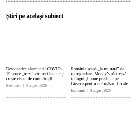
Știri pe același subiect
Descoperire alarmantă: COVID-
România scapă „la mustață” de
19 poate „trezi” virusuri latente și
retrogradare. Moody’s păstrează
crește riscul de complicații
ratingul și pune presiune pe
Guvern pentru noi măsuri fiscale
Eveniment
8 august 2026
Economie
8 august 2026