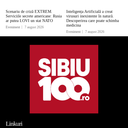
Scenariu de criză EXTREM.
Inteligența Artificială a creat
Serviciile secrete americane: Rusia
virusuri inexistente în natură.
ar putea LOVI un stat NATO
Descoperirea care poate schimba
medicina
Eveniment
7 august 2026
Eveniment
7 august 2026
Linkuri