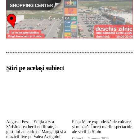
Știri pe același subiect
Augusta Fest – Ediția a 6-a:
Piața Mare explodează de culoare
Sărbătoarea berii nefiltrate, a
și muzică! Încep marile spectacole
gustului autentic de Mangaliță și a
ale verii la Sibiu
muzicii live pe Valea Avrigului
Cultură
7 august 2026