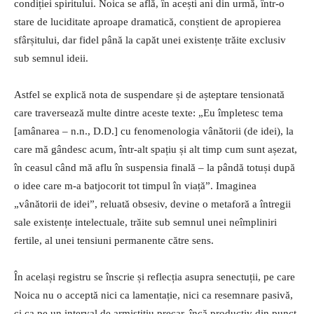
condiției spiritului. Noica se află, în acești ani din urmă, într-o
stare de luciditate aproape dramatică, conștient de apropierea
sfârșitului, dar fidel până la capăt unei existențe trăite exclusiv
sub semnul ideii.
Astfel se explică nota de suspendare și de așteptare tensionată
care traversează multe dintre aceste texte: „Eu împletesc tema
[amânarea – n.n., D.D.] cu fenomenologia vânătorii (de idei), la
care mă gândesc acum, într-alt spațiu și alt timp cum sunt așezat,
în ceasul când mă aflu în suspensia finală – la pândă totuși după
o idee care m-a batjocorit tot timpul în viață”. Imaginea
„vânătorii de idei”, reluată obsesiv, devine o metaforă a întregii
sale existențe intelectuale, trăite sub semnul unei neîmpliniri
fertile, al unei tensiuni permanente către sens.
În același registru se înscrie și reflecția asupra senectuții, pe care
Noica nu o acceptă nici ca lamentație, nici ca resemnare pasivă,
ci ca pe un interval de armistițiu precar, încă productiv din punct