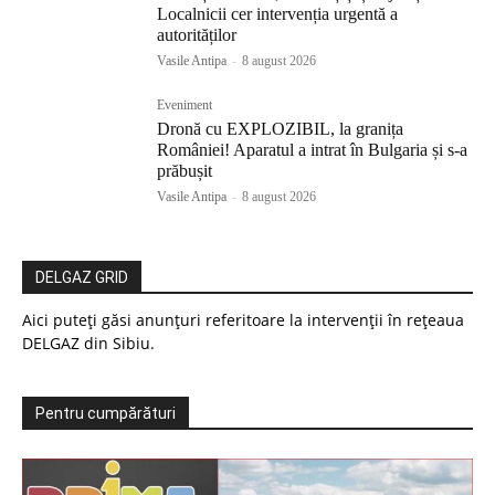
Localnicii cer intervenția urgentă a
autorităților
Vasile Antipa
-
8 august 2026
Eveniment
Dronă cu EXPLOZIBIL, la granița
României! Aparatul a intrat în Bulgaria și s-a
prăbușit
Vasile Antipa
-
8 august 2026
DELGAZ GRID
Aici puteți găsi anunțuri referitoare la intervenții în rețeaua
DELGAZ din Sibiu.
Pentru cumpărături