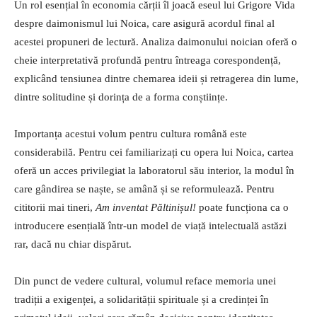
Un rol esențial în economia cărții îl joacă eseul lui Grigore Vida
despre daimonismul lui Noica, care asigură acordul final al
acestei propuneri de lectură. Analiza daimonului noician oferă o
cheie interpretativă profundă pentru întreaga corespondență,
explicând tensiunea dintre chemarea ideii și retragerea din lume,
dintre solitudine și dorința de a forma conștiințe.
Importanța acestui volum pentru cultura română este
considerabilă. Pentru cei familiarizați cu opera lui Noica, cartea
oferă un acces privilegiat la laboratorul său interior, la modul în
care gândirea se naște, se amână și se reformulează. Pentru
cititorii mai tineri,
Am inventat Păltinișul!
poate funcționa ca o
introducere esențială într-un model de viață intelectuală astăzi
rar, dacă nu chiar dispărut.
Din punct de vedere cultural, volumul reface memoria unei
tradiții a exigenței, a solidarității spirituale și a credinței în