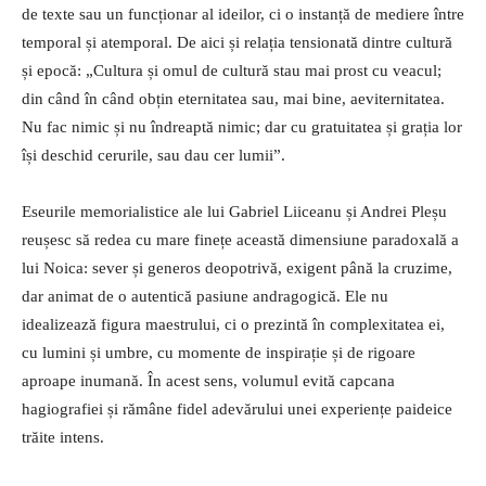
de texte sau un funcționar al ideilor, ci o instanță de mediere între
temporal și atemporal. De aici și relația tensionată dintre cultură
și epocă: „Cultura și omul de cultură stau mai prost cu veacul;
din când în când obțin eternitatea sau, mai bine, aeviternitatea.
Nu fac nimic și nu îndreaptă nimic; dar cu gratuitatea și grația lor
își deschid cerurile, sau dau cer lumii”.
Eseurile memorialistice ale lui Gabriel Liiceanu și Andrei Pleșu
reușesc să redea cu mare finețe această dimensiune paradoxală a
lui Noica: sever și generos deopotrivă, exigent până la cruzime,
dar animat de o autentică pasiune andragogică. Ele nu
idealizează figura maestrului, ci o prezintă în complexitatea ei,
cu lumini și umbre, cu momente de inspirație și de rigoare
aproape inumană. În acest sens, volumul evită capcana
hagiografiei și rămâne fidel adevărului unei experiențe paideice
trăite intens.