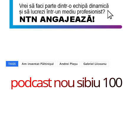
TAGS
Am inventat Păltinișul
Andrei Pleșu
Gabriel Liiceanu
podcast nou sibiu 100