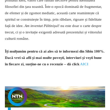
primatul ideii, valori care rămân decisive pentru identitatea
filosofiei din țara noastră. Într-o epocă dominată de fragmentar,
de efemer și de zgomot mediatic, această carte reamintește că
spiritul se construiește în timp, prin răbdare, rigoare și fidelitate
față de idee.
Am inventat Păltinișul!
nu este doar o carte despre
trecut, ci și o invitație exigentă adresată prezentului și viitorului
culturii române.
Îți mulțumim pentru că ai ales să te informezi din Sibiu 100%.
Dacă vrei să afli și mai multe povești, interviuri și vești bune
în fiecare zi, susține-ne cu o recenzie – dă click
AICI