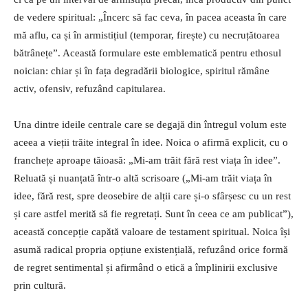
de vedere spiritual: „Încerc să fac ceva, în pacea aceasta în care
mă aflu, ca și în armistițiul (temporar, firește) cu necruțătoarea
bătrânețe”. Această formulare este emblematică pentru ethosul
noician: chiar și în fața degradării biologice, spiritul rămâne
activ, ofensiv, refuzând capitularea.
Una dintre ideile centrale care se degajă din întregul volum este
aceea a vieții trăite integral în idee. Noica o afirmă explicit, cu o
franchețe aproape tăioasă: „Mi-am trăit fără rest viața în idee”.
Reluată și nuanțată într-o altă scrisoare („Mi-am trăit viața în
idee, fără rest, spre deosebire de alții care și-o sfârșesc cu un rest
și care astfel merită să fie regretați. Sunt în ceea ce am publicat”),
această concepție capătă valoare de testament spiritual. Noica își
asumă radical propria opțiune existențială, refuzând orice formă
de regret sentimental și afirmând o etică a împlinirii exclusive
prin cultură.