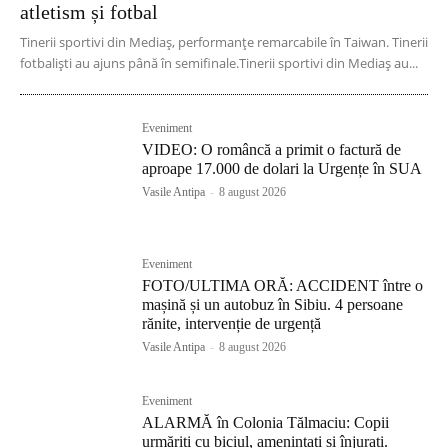
atletism și fotbal
Tinerii sportivi din Mediaș, performanțe remarcabile în Taiwan. Tinerii
fotbaliști au ajuns până în semifinale.Tinerii sportivi din Mediaș au...
Eveniment
VIDEO: O româncă a primit o factură de
aproape 17.000 de dolari la Urgențe în SUA
Vasile Antipa
-
8 august 2026
Eveniment
FOTO/ULTIMA ORĂ: ACCIDENT între o
mașină și un autobuz în Sibiu. 4 persoane
rănite, intervenție de urgență
Vasile Antipa
-
8 august 2026
Eveniment
ALARMĂ în Colonia Tălmaciu: Copii
urmăriți cu biciul, amenințați și înjurați.