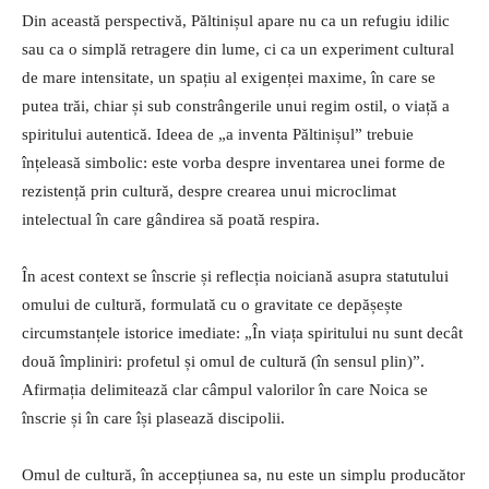
Din această perspectivă, Păltinișul apare nu ca un refugiu idilic
sau ca o simplă retragere din lume, ci ca un experiment cultural
de mare intensitate, un spațiu al exigenței maxime, în care se
putea trăi, chiar și sub constrângerile unui regim ostil, o viață a
spiritului autentică. Ideea de „a inventa Păltinișul” trebuie
înțeleasă simbolic: este vorba despre inventarea unei forme de
rezistență prin cultură, despre crearea unui microclimat
intelectual în care gândirea să poată respira.
În acest context se înscrie și reflecția noiciană asupra statutului
omului de cultură, formulată cu o gravitate ce depășește
circumstanțele istorice imediate: „În viața spiritului nu sunt decât
două împliniri: profetul și omul de cultură (în sensul plin)”.
Afirmația delimitează clar câmpul valorilor în care Noica se
înscrie și în care își plasează discipolii.
Omul de cultură, în accepțiunea sa, nu este un simplu producător