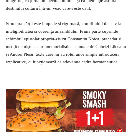
biografic, ca jurnal intelectual indirect și ca meditație asupra
destinului culturii într-un veac care-i este ostil.
Structura cărții este limpede și riguroasă, contribuind decisiv la
inteligibilitatea și coerența ansamblului. Prima parte cuprinde
schimbul epistolar propriu-zis cu Constantin Noica, precedat și
însoțit de niște eseuri memorialistice semnate de Gabriel Liiceanu
și Andrei Pleșu, texte care nu au rolul unor simple introduceri
explicative, ci funcționează ca adevărate cadre hermeneutice.