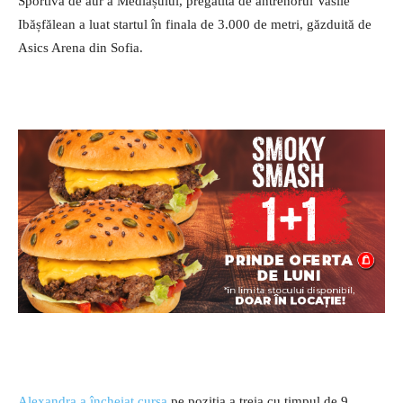
Sportiva de aur a Mediașului, pregătită de antrenorul Vasile
Ibășfălean a luat startul în finala de 3.000 de metri, găzduită de
Asics Arena din Sofia.
Alexandra a încheiat cursa
pe poziția a treia cu timpul de 9