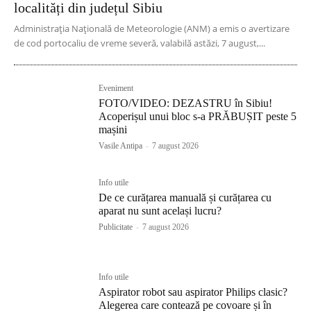
localități din județul Sibiu
Administrația Națională de Meteorologie (ANM) a emis o avertizare
de cod portocaliu de vreme severă, valabilă astăzi, 7 august,...
Eveniment
FOTO/VIDEO: DEZASTRU în Sibiu!
Acoperișul unui bloc s-a PRĂBUȘIT peste 5
mașini
Vasile Antipa
-
7 august 2026
Info utile
De ce curățarea manuală și curățarea cu
aparat nu sunt același lucru?
Publicitate
-
7 august 2026
Info utile
Aspirator robot sau aspirator Philips clasic?
Alegerea care contează pe covoare și în