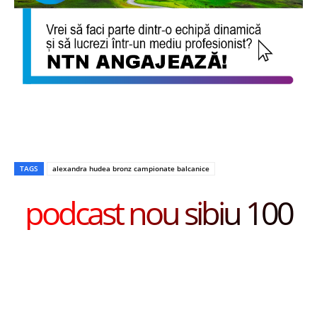
TAGS
alexandra hudea bronz campionate balcanice
podcast nou sibiu 100