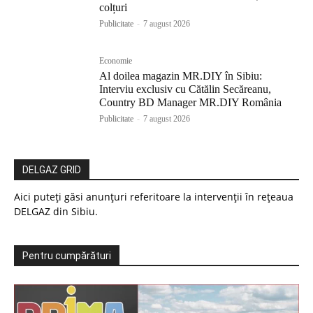
colțuri
Publicitate
-
7 august 2026
Economie
Al doilea magazin MR.DIY în Sibiu:
Interviu exclusiv cu Cătălin Secăreanu,
Country BD Manager MR.DIY România
Publicitate
-
7 august 2026
DELGAZ GRID
Aici puteți găsi anunțuri referitoare la intervenții în rețeaua
DELGAZ din Sibiu.
Pentru cumpărături