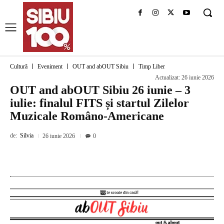
Cultură
Eveniment
OUT and abOUT Sibiu
Timp Liber
Actualizat:
26 iunie 2026
OUT and abOUT Sibiu 26 iunie – 3
iulie: finalul FITS și startul Zilelor
Muzicale Româno-Americane
de:
Silvia
26 iunie 2026
0