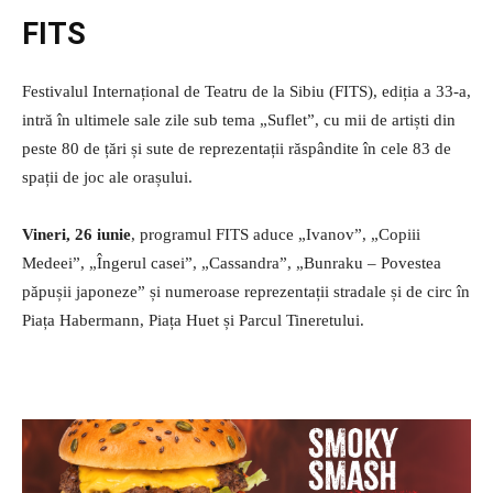
FITS
Festivalul Internațional de Teatru de la Sibiu (FITS), ediția a 33-a,
intră în ultimele sale zile sub tema „Suflet”, cu mii de artiști din
peste 80 de țări și sute de reprezentații răspândite în cele 83 de
spații de joc ale orașului.
Vineri, 26 iunie
, programul FITS aduce „Ivanov”, „Copiii
Medeei”, „Îngerul casei”, „Cassandra”, „Bunraku – Povestea
păpușii japoneze” și numeroase reprezentații stradale și de circ în
Piața Habermann, Piața Huet și Parcul Tineretului.