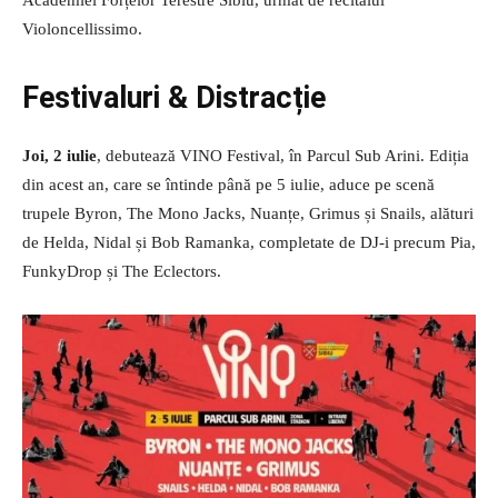
Academiei Forțelor Terestre Sibiu, urmat de recitalul
Violoncellissimo.
Festivaluri & Distracție
Joi, 2 iulie
, debutează VINO Festival, în Parcul Sub Arini. Ediția
din acest an, care se întinde până pe 5 iulie, aduce pe scenă
trupele Byron, The Mono Jacks, Nuanțe, Grimus și Snails, alături
de Helda, Nidal și Bob Ramanka, completate de DJ-i precum Pia,
FunkyDrop și The Eclectors.