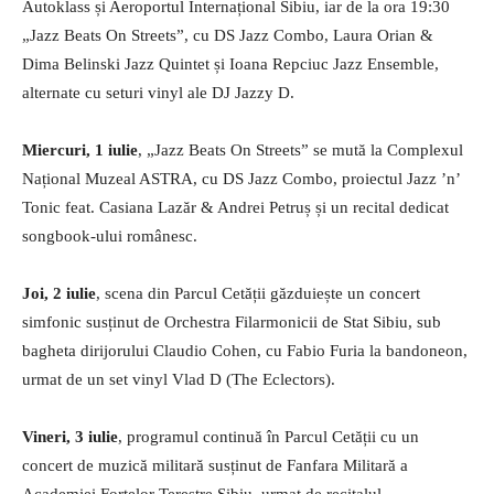
Autoklass și Aeroportul Internațional Sibiu, iar de la ora 19:30
„Jazz Beats On Streets”, cu DS Jazz Combo, Laura Orian &
Dima Belinski Jazz Quintet și Ioana Repciuc Jazz Ensemble,
alternate cu seturi vinyl ale DJ Jazzy D.
Miercuri, 1 iulie
, „Jazz Beats On Streets” se mută la Complexul
Național Muzeal ASTRA, cu DS Jazz Combo, proiectul Jazz ’n’
Tonic feat. Casiana Lazăr & Andrei Petruș și un recital dedicat
songbook-ului românesc.
Joi, 2 iulie
, scena din Parcul Cetății găzduiește un concert
simfonic susținut de Orchestra Filarmonicii de Stat Sibiu, sub
bagheta dirijorului Claudio Cohen, cu Fabio Furia la bandoneon,
urmat de un set vinyl Vlad D (The Eclectors).
Vineri, 3 iulie
, programul continuă în Parcul Cetății cu un
concert de muzică militară susținut de Fanfara Militară a